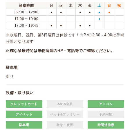
診察時間
月
火
水
木
金
土
日
祝
09:00 ~ 12:00
●
●
●
●
●
●
17:00 ~ 19:00
●
17:00 ~ 19:45
●
●
●
●
※水曜日、祝日、第3日曜日は休診です / ※PM12:30～4:00は手術
時間となります
正確な診療時間は動物病院のHP・電話等でご確認ください。
駐車場
あり
設備・取り扱い
クレジットカード
JAHA会員
アニコム
アイペット
ペット&ファミリー
予約可能
駐車場
救急・夜間
時間外診療