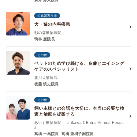
新井 勇人院長
消化器系疾患
犬・猫の内科疾患
彩の森動物病院
鴨林 慶院長
その他
ペットのため学び続ける、皮膚とエイジング
ケアのスペシャリスト
北川犬猫病院
後藤 慎史院長
その他
飼い主様との会話を大切に、本当に必要な検
査と治療を提案する
あいす動物病院 Ichikawa CEntral Animal Hospit
al
髙橋 一馬院長
髙橋 亜樹子副院長