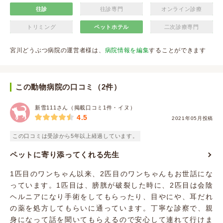
往診
往診専門
オンライン診療
トリミング
ペットホテル
二次診療専門
宮川どうぶつ病院の運営者様は、
病院情報を編集
することができます
この動物病院の口コミ（2件）
新雪111さん（掲載口コミ1件・イヌ）
4.5
2021年05月投稿
この口コミは受診から5年以上経過しています。
ペットに寄り添ってくれる先生
1匹目のワンちゃん以来、2匹目のワンちゃんもお世話にな
っています。1匹目は、膀胱が破裂した時に、2匹目は会陰
ヘルニアになり手術をしてもらったり、目やにや、耳だれ
の薬を処方してもらいに通っています。丁寧な診察で、親
身になって話を聞いてもらえるので安心して連れて行けま