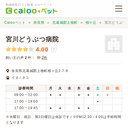
動物病院口コミ検索 カルーペット
Calooペット
奈良県
北葛城郡上牧町
桜ケ丘
宮川どうぶつ
宮川どうぶつ病院
4.00
？
動物病院検索
2
飼い主の声
2
件：
件
奈良県北葛城郡上牧町桜ヶ丘2-7-9
口コミ検索
イヌ / ネコ
診察時間
月
火
水
木
金
土
日
祝
Calooペットとは？
09:00 ~ 12:00
●
●
●
●
●
●
17:00 ~ 19:00
●
17:00 ~ 19:45
●
●
●
●
口コミ投稿
※水曜日、祝日、第3日曜日は休診です / ※PM12:30～4:00は手術時間
となります