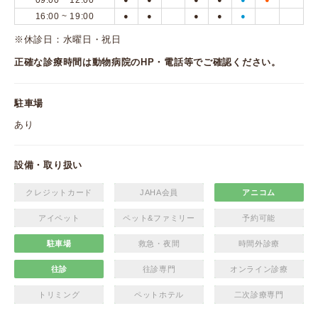
09:00 ~ 12:00
16:00 ~ 19:00
●
●
●
●
●
※休診日：水曜日・祝日
正確な診療時間は動物病院のHP・電話等でご確認ください。
駐車場
あり
設備・取り扱い
クレジットカード
JAHA会員
アニコム
アイペット
ペット&ファミリー
予約可能
駐車場
救急・夜間
時間外診療
往診
往診専門
オンライン診療
トリミング
ペットホテル
二次診療専門