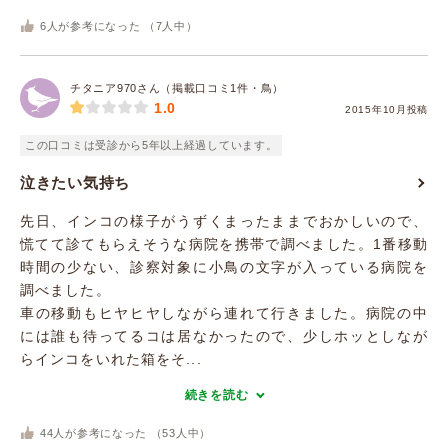
6
人が参考になった （
7
人中）
チタニア970さん（掲載口コミ1件・鳥）
1.0
2015年10月投稿
この口コミは受診から5年以上経過しています。
泣きたい気持ち
先日、インコの様子がうずくまったままでおかしいので、
慌てて診てもらえそうな病院を携帯で調べました。1番移動
時間の少ない、診察対象に小鳥の文字が入っている病院を
調べました。
車の移動もヒヤヒヤしながら連れて行きました。病院の中
には誰も待ってるコは居なかったので、少しホッとしなが
らインコをいれた箱をそ...
続きを読む
44
人が参考になった （
53
人中）