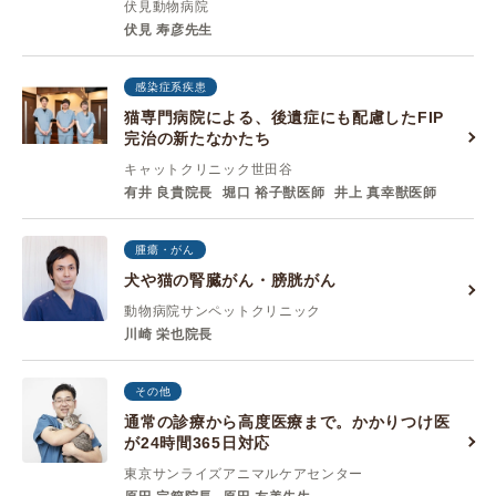
伏見動物病院
伏見 寿彦先生
感染症系疾患
猫専門病院による、後遺症にも配慮したFIP
完治の新たなかたち
キャットクリニック世田谷
有井 良貴院長
堀口 裕子獣医師
井上 真幸獣医師
腫瘍・がん
犬や猫の腎臓がん・膀胱がん
動物病院サンペットクリニック
川崎 栄也院長
その他
通常の診療から高度医療まで。かかりつけ医
が24時間365日対応
東京サンライズアニマルケアセンター