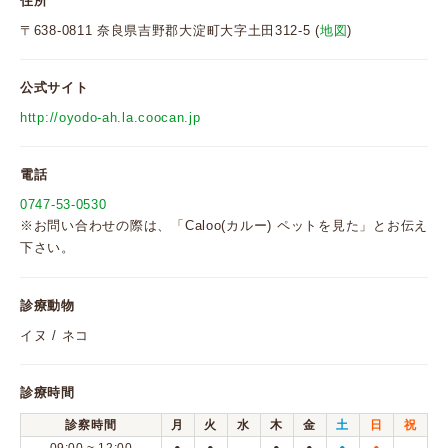
住所
〒638-0811 奈良県吉野郡大淀町大字土田312-5 (
地図
)
公式サイト
http://oyodo-ah.la.coocan.jp
電話
0747-53-0530
※お問い合わせの際は、「Caloo(カルー) ペットを見た」とお伝え
下さい。
診療動物
イヌ / ネコ
診療時間
診察時間
月
火
水
木
金
土
日
祝
●
●
●
●
●
●