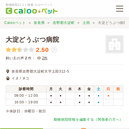
動物病院口コミ検索 カルーペット
Calooペット
奈良県
吉野郡大淀町
土田
大淀どうぶつ病院
大淀どうぶつ病院
2.50
？
動物病院検索
2
飼い主の声
2
件：
件
奈良県吉野郡大淀町大字土田312-5
口コミ検索
イヌ / ネコ
診察時間
月
火
水
木
金
土
日
祝
Calooペットとは？
09:00 ~ 12:00
●
●
●
●
●
●
16:00 ~ 19:00
●
●
●
●
●
口コミ投稿
※休診日：水曜日・祝日
動物病院情報を編集する（関係者の方へ）