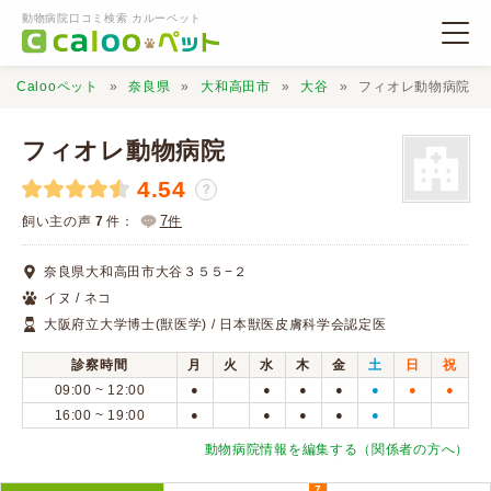
動物病院口コミ検索 カルーペット
Calooペット
奈良県
大和高田市
大谷
フィオレ動物病院
フィオレ動物病院
4.54
？
動物病院検索
7
飼い主の声
7
件：
件
奈良県大和高田市大谷３５５−２
口コミ検索
イヌ / ネコ
大阪府立大学博士(獣医学) / 日本獣医皮膚科学会認定医
Calooペットとは？
診察時間
月
火
水
木
金
土
日
祝
09:00 ~ 12:00
●
●
●
●
●
●
●
口コミ投稿
16:00 ~ 19:00
●
●
●
●
●
動物病院情報を編集する（関係者の方へ）
7