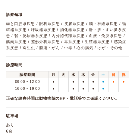
診察領域
歯と口腔系疾患 / 眼科系疾患 / 皮膚系疾患 / 脳・神経系疾患 / 循
環器系疾患 / 呼吸器系疾患 / 消化器系疾患 / 肝・胆・すい臓系疾
患 / 腎・泌尿器系疾患 / 内分泌代謝系疾患 / 血液・免疫系疾患 /
筋肉系疾患 / 整形外科系疾患 / 耳系疾患 / 生殖器系疾患 / 感染症
系疾患 / 寄生虫 / 腫瘍・がん / 中毒 / 心の病気 / けが・その他
診療時間
診察時間
月
火
水
木
金
土
日
祝
09:00 ~ 12:00
●
●
●
●
●
●
●
16:00 ~ 19:00
●
●
●
●
●
正確な診療時間は動物病院のHP・電話等でご確認ください。
駐車場
あり
6台