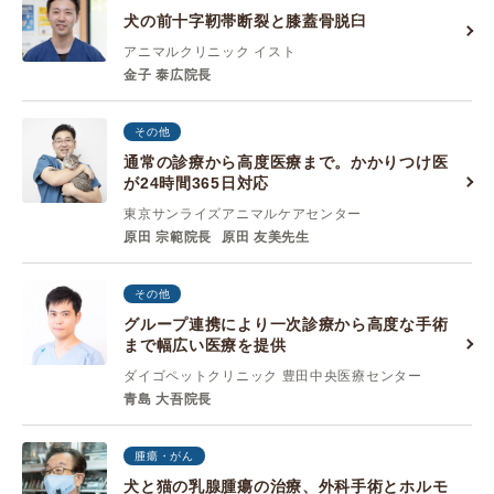
犬の前十字靭帯断裂と膝蓋骨脱臼
アニマルクリニック イスト
金子 泰広院長
その他
通常の診療から高度医療まで。かかりつけ医
が24時間365日対応
東京サンライズアニマルケアセンター
原田 宗範院長
原田 友美先生
その他
グループ連携により一次診療から高度な手術
まで幅広い医療を提供
ダイゴペットクリニック 豊田中央医療センター
青島 大吾院長
腫瘍・がん
犬と猫の乳腺腫瘍の治療、外科手術とホルモ