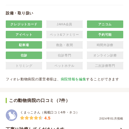
設備・取り扱い
クレジットカード
JAHA会員
アニコム
アイペット
ペット&ファミリー
予約可能
駐車場
救急・夜間
時間外診療
往診
往診専門
オンライン診療
トリミング
ペットホテル
二次診療専門
フィオレ動物病院の運営者様は、
病院情報を編集
することができます
この動物病院の口コミ（7件）
くまっこさん（掲載口コミ4件・ネコ）
4.5
2024年01月投稿