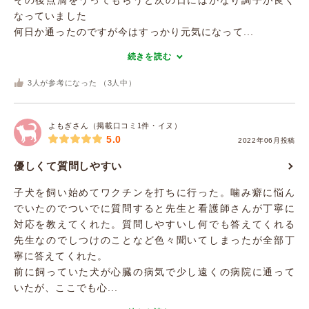
その後点滴をうってもらうと次の日にはかなり調子が良く
なっていました
何日か通ったのですが今はすっかり元気になって...
続きを読む
3
人が参考になった （
3
人中）
よもぎさん（掲載口コミ1件・イヌ）
5.0
2022年06月投稿
優しくて質問しやすい
子犬を飼い始めてワクチンを打ちに行った。噛み癖に悩ん
でいたのでついでに質問すると先生と看護師さんが丁寧に
対応を教えてくれた。質問しやすいし何でも答えてくれる
先生なのでしつけのことなど色々聞いてしまったが全部丁
寧に答えてくれた。
前に飼っていた犬が心臓の病気で少し遠くの病院に通って
いたが、ここでも心...