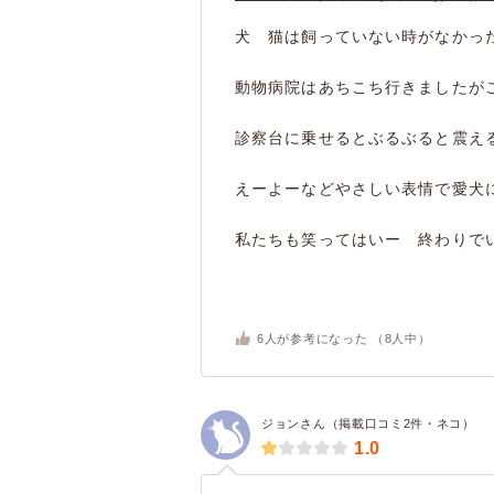
犬 猫は飼っていない時がなかっ
動物病院はあちこち行きましたが
診察台に乗せるとぶるぶると震え
えーよーなどやさしい表情で愛犬
私たちも笑ってはいー 終わりでい.
6
人が参考になった （
8
人中）
ジョンさん（掲載口コミ2件・ネコ）
1.0