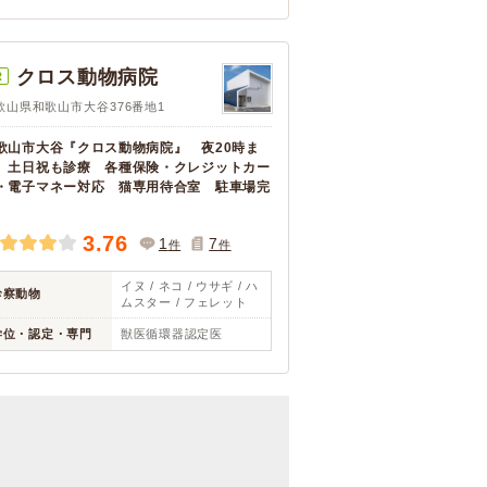
クロス動物病院
R
歌山県和歌山市大谷376番地1
歌山市大谷『クロス動物病院』 夜20時ま
、土日祝も診療 各種保険・クレジットカー
・電子マネー対応 猫専用待合室 駐車場完
備
3.76
1
7
件
件
イヌ / ネコ / ウサギ / ハ
診察動物
ムスター / フェレット
学位・認定・専門
獣医循環器認定医