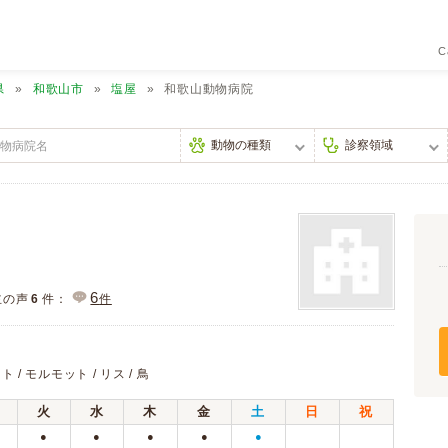
C
県
和歌山市
塩屋
和歌山動物病院
6
主の声
6
件：
件
ト / モルモット / リス / 鳥
火
水
木
金
土
日
祝
●
●
●
●
●