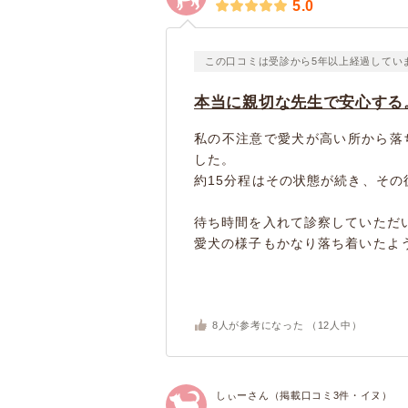
5.0
この口コミは受診から5年以上経過してい
本当に親切な先生で安心する
私の不注意で愛犬が高い所から落
した。
約15分程はその状態が続き、そ
待ち時間を入れて診察していただ
愛犬の様子もかなり落ち着いたよう
8
人が参考になった （
12
人中）
しぃーさん（掲載口コミ3件・イヌ）