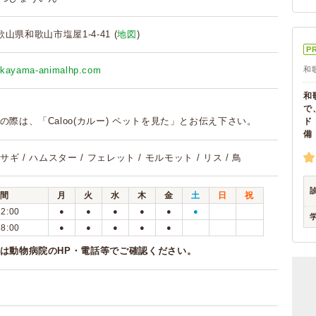
和歌山県和歌山市塩屋1-4-41 (
地図
)
P
akayama-animalhp.com
和
和
で
の際は、「Caloo(カルー) ペットを見た」とお伝え下さい。
ド
ウサギ / ハムスター / フェレット / モルモット / リス / 鳥
間
月
火
水
木
金
土
日
祝
12:00
●
●
●
●
●
●
18:00
●
●
●
●
●
は動物病院のHP・電話等でご確認ください。