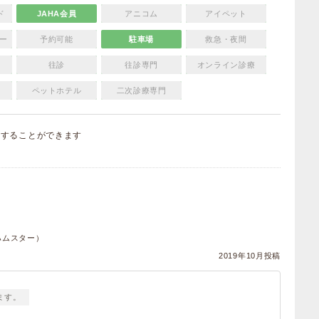
ド
JAHA会員
アニコム
アイペット
ー
予約可能
駐車場
救急・夜間
往診
往診専門
オンライン診療
ペットホテル
二次診療専門
集
することができます
）
ハムスター）
2019年10月投稿
ます。