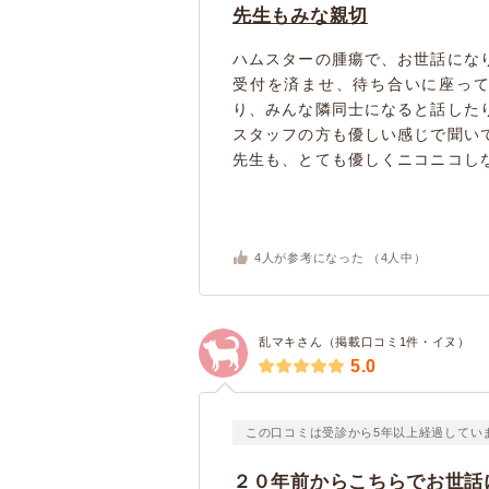
先生もみな親切
ハムスターの腫瘍で、お世話にな
受付を済ませ、待ち合いに座っ
り、みんな隣同士になると話した
スタッフの方も優しい感じで聞い
先生も、とても優しくニコニコしな
4
人が参考になった （
4
人中）
乱マキさん（掲載口コミ1件・イヌ）
5.0
この口コミは受診から5年以上経過してい
２０年前からこちらでお世話