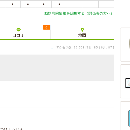
●
●
●
●
動物病院情報を編集する（関係者の方へ）
6
口コミ
地図
↓
アクセス数: 29,503 [7月: 85 | 6月: 87 ]
つびょういん