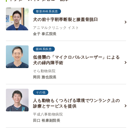
整形外科系疾患
犬の前十字靭帯断裂と膝蓋骨脱臼
アニマルクリニック イスト
金子 泰広院長
眼科系疾患
低侵襲の「マイクロパルスレーザー」による
犬の緑内障手術
そら動物病院
岡田 雅也院長
その他
人も動物もくつろげる環境でワンランク上の
診療とサービスを提供
平成八事動物病院
田口 裕康副院長