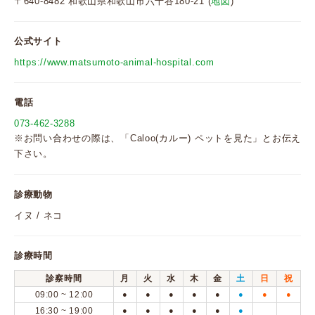
〒640-8482 和歌山県和歌山市六十谷180-21 (
地図
)
公式サイト
https://www.matsumoto-animal-hospital.com
電話
073-462-3288
※お問い合わせの際は、「Caloo(カルー) ペットを見た」とお伝え
下さい。
診療動物
イヌ / ネコ
診療時間
診察時間
月
火
水
木
金
土
日
祝
09:00 ~ 12:00
●
●
●
●
●
●
●
●
16:30 ~ 19:00
●
●
●
●
●
●