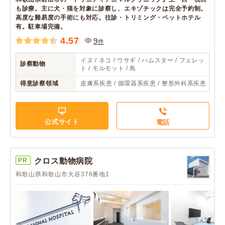
も診療。主に犬・猫を対象に診察し、エキゾチックは完全予約制。
高度な難易度の手術にも対応。往診・トリミング・ペットホテル
有。駐車場完備。
4.57
9
件
イヌ / ネコ / ウサギ / ハムスター / フェレッ
診察動物
ト / モルモット / 鳥
得意診察領域
皮膚系疾患 / 循環器系疾患 / 整形外科系疾患
公式サイト
電話
PR
クロス動物病院
和歌山県和歌山市大谷376番地1