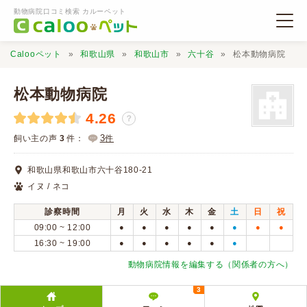
動物病院口コミ検索 カルーペット
Calooペット
和歌山県
和歌山市
六十谷
松本動物病院
松本動物病院
4.26
？
動物病院検索
3
飼い主の声
3
件：
件
和歌山県和歌山市六十谷180-21
口コミ検索
イヌ / ネコ
診察時間
月
火
水
木
金
土
日
祝
Calooペットとは？
09:00 ~ 12:00
●
●
●
●
●
●
●
●
16:30 ~ 19:00
●
●
●
●
●
●
口コミ投稿
動物病院情報を編集する（関係者の方へ）
3