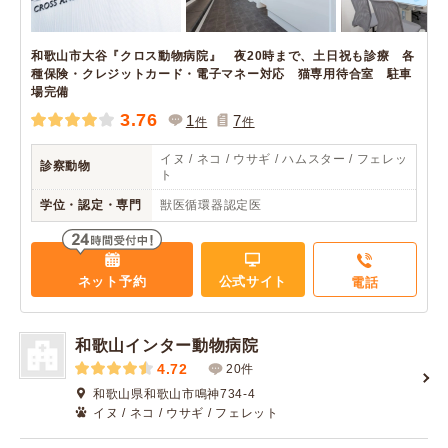
和歌山市大谷『クロス動物病院』 夜20時まで、土日祝も診療 各
種保険・クレジットカード・電子マネー対応 猫専用待合室 駐車
場完備
3.76
1
7
件
件
イヌ / ネコ / ウサギ / ハムスター / フェレッ
診察動物
ト
学位・認定・専門
獣医循環器認定医
ネット予約
公式サイト
電話
和歌山インター動物病院
4.72
20件
和歌山県和歌山市鳴神734-4
イヌ / ネコ / ウサギ / フェレット