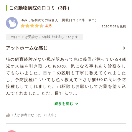
この動物病院の口コミ（3件）
ゆみっち初めての猫さん（掲載口コミ2件・ネコ）
4.5
2020年07月投稿
この口コミは受診から5年以上経過しています。
アットホームな感じ
猫の飼育経験がない私が訳あって急に義母が飼っている4歳
児オス猫を引き取ったものの、気になる事もあり診察をし
てもらいました。目ヤニの説明も丁寧に教えてくれました
し、予防接種についても色々教えて下さり猫ﾁｬﾝに良い予防
接種もしてくれました。ﾉﾐ駆除もお願いしてお薬を塗り込
んでくれました。ただ、目ﾔﾆにつ...
続きを読む
1
人が参考になった （
1
人中）