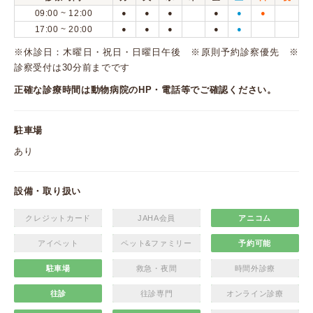
09:00 ~ 12:00
●
●
●
●
●
●
17:00 ~ 20:00
●
●
●
●
●
※休診日：木曜日・祝日・日曜日午後 ※原則予約診察優先 ※
診察受付は30分前までです
正確な診療時間は動物病院のHP・電話等でご確認ください。
駐車場
あり
設備・取り扱い
クレジットカード
JAHA会員
アニコム
アイペット
ペット&ファミリー
予約可能
駐車場
救急・夜間
時間外診療
往診
往診専門
オンライン診療