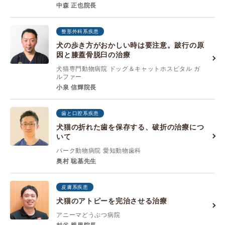
中森 正也院長
整形外科系疾患
犬の歩き方がおかしい時は要注意。跛行の原
因と膝蓋骨脱臼の治療
犬猫専門動物病院 ドッグ＆キャットホスピタル ガ
ルファー
小泉 信輝院長
歯と口腔系疾患
犬猫の折れた歯を保存する、破折の治療につ
いて
パーク動物病院 愛知動物歯科
奥村 聡基先生
皮膚系疾患
犬猫のアトピーを完治させる治療
アニーマどうぶつ病院