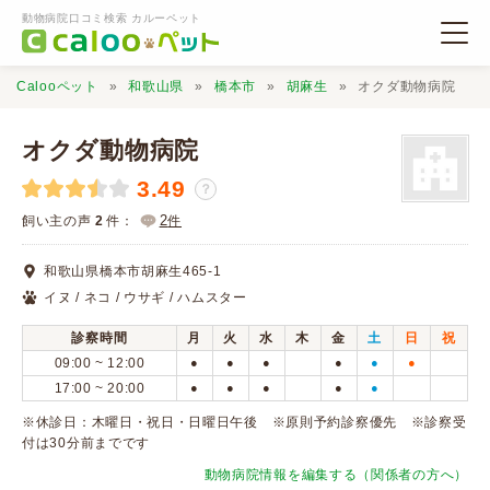
動物病院口コミ検索 カルーペット
Calooペット
和歌山県
橋本市
胡麻生
オクダ動物病院
オクダ動物病院
3.49
？
動物病院検索
2
飼い主の声
2
件：
件
和歌山県橋本市胡麻生465-1
口コミ検索
イヌ / ネコ / ウサギ / ハムスター
診察時間
月
火
水
木
金
土
日
祝
Calooペットとは？
09:00 ~ 12:00
●
●
●
●
●
●
17:00 ~ 20:00
●
●
●
●
●
口コミ投稿
※休診日：木曜日・祝日・日曜日午後 ※原則予約診察優先 ※診察受
付は30分前までです
動物病院情報を編集する（関係者の方へ）