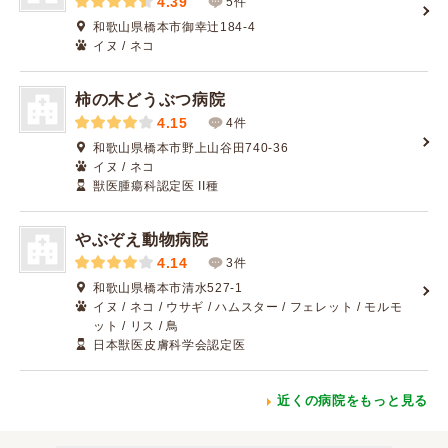
4.39
5件
和歌山県橋本市御幸辻184-4
イヌ / ネコ
柿の木どうぶつ病院
4.15
4件
和歌山県橋本市野上山谷田740-36
イヌ / ネコ
獣医腫瘍科認定医 II種
やぶぞえ動物病院
4.14
3件
和歌山県橋本市清水527-1
イヌ / ネコ / ウサギ / ハムスター / フェレット / モルモ
ット / リス / 鳥
日本獣医皮膚科学会認定医
近くの病院をもっと見る