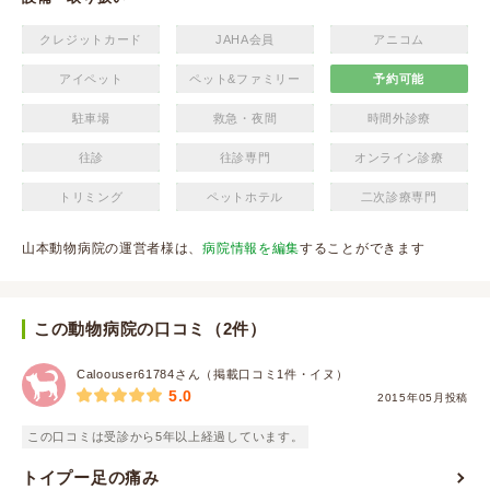
クレジットカード
JAHA会員
アニコム
アイペット
ペット&ファミリー
予約可能
駐車場
救急・夜間
時間外診療
往診
往診専門
オンライン診療
トリミング
ペットホテル
二次診療専門
山本動物病院の運営者様は、
病院情報を編集
することができます
この動物病院の口コミ（2件）
Caloouser61784さん（掲載口コミ1件・イヌ）
5.0
2015年05月投稿
この口コミは受診から5年以上経過しています。
トイプー足の痛み