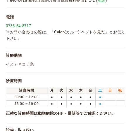
〒640-0416 和歌山県紀の川市貴志川町長山141-1 (
地図
)
電話
0736-64-8717
※お問い合わせの際は、「Caloo(カルー) ペットを見た」とお伝え
下さい。
診療動物
イヌ / ネコ / 鳥
診療時間
診察時間
月
火
水
木
金
土
日
祝
09:00 ~ 12:00
●
●
●
●
●
●
16:00 ~ 19:00
●
●
●
●
●
●
正確な診療時間は動物病院のHP・電話等でご確認ください。
設備・取り扱い