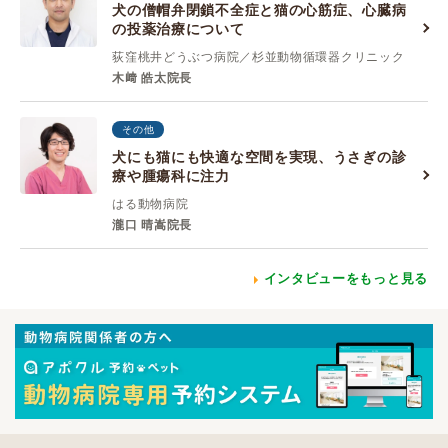
犬の僧帽弁閉鎖不全症と猫の心筋症、心臓病
の投薬治療について
荻窪桃井どうぶつ病院／杉並動物循環器クリニック
木﨑 皓太院長
その他
犬にも猫にも快適な空間を実現、うさぎの診
療や腫瘍科に注力
はる動物病院
瀧口 晴嵩院長
インタビューをもっと見る