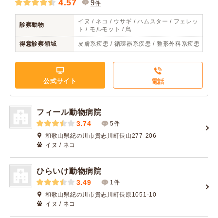
4.57
9
件
イヌ / ネコ / ウサギ / ハムスター / フェレッ
診察動物
ト / モルモット / 鳥
得意診察領域
皮膚系疾患 / 循環器系疾患 / 整形外科系疾患
公式サイト
電話
フィール動物病院
3.74
5件
和歌山県紀の川市貴志川町長山277-206
イヌ / ネコ
ひらいけ動物病院
3.49
1件
和歌山県紀の川市貴志川町長原1051-10
イヌ / ネコ