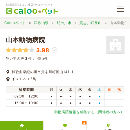
動物病院口コミ検索 カルーペット
Calooペット
和歌山県
紀の川市
貴志川町長山
山本動物病
山本動物病院
3.98
？
動物病院検索
2
飼い主の声
2
件：
件
和歌山県紀の川市貴志川町長山141-1
口コミ検索
イヌ / ネコ / 鳥
診察時間
月
火
水
木
金
土
日
祝
Calooペットとは？
09:00 ~ 12:00
●
●
●
●
●
●
16:00 ~ 19:00
●
●
●
●
●
●
口コミ投稿
動物病院情報を編集する（関係者の方へ）
2