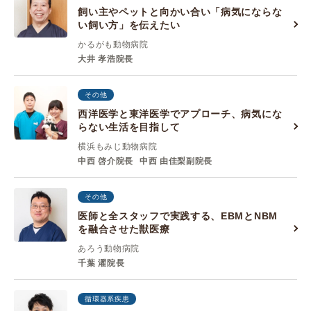
飼い主やペットと向かい合い「病気にならな
い飼い方」を伝えたい
かるがも動物病院
大井 孝浩院長
その他
西洋医学と東洋医学でアプローチ、病気にな
らない生活を目指して
横浜もみじ動物病院
中西 啓介院長
中西 由佳梨副院長
その他
医師と全スタッフで実践する、EBMとNBM
を融合させた獣医療
あろう動物病院
千葉 濯院長
循環器系疾患