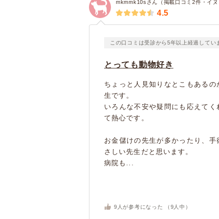
mkmmk10sさん（掲載口コミ2件・イ
4.5
この口コミは受診から5年以上経過してい
とっても動物好き
ちょっと人見知りなとこもあるの
生です。
いろんな不安や疑問にも応えてく
て熱心です。
お金儲けの先生が多かったり、手
さしい先生だと思います。
病院も...
9
人が参考になった （
9
人中）