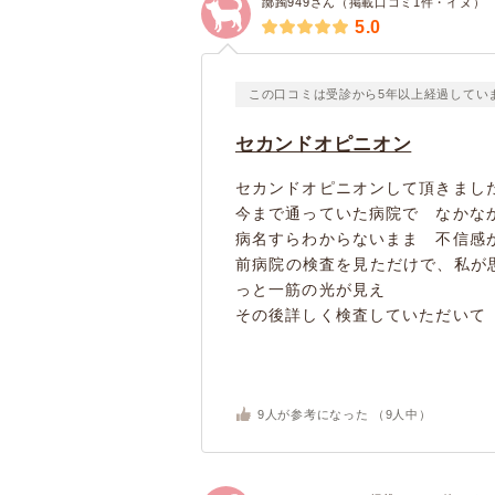
躑躅949さん（掲載口コミ1件・イヌ）
5.0
この口コミは受診から5年以上経過してい
セカンドオピニオン
セカンドオピニオンして頂きまし
今まで通っていた病院で なかな
病名すらわからないまま 不信感
前病院の検査を見ただけで、私が
っと一筋の光が見え
その後詳しく検査していただいて 
9
人が参考になった （
9
人中）