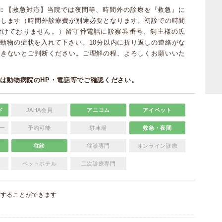
:
【救急対応】当院では夜間等、時間外の診療を『救急』に
たします（時間外診療費が別途必要となります。初診での時間
付けておりません。）留守番電話に診察券番号、飼主様の氏
動物の症状を入れて下さい。10分以内に折り返しの連絡がな
できないとご判断ください。ご理解の程、よろしくお願いいた
は動物病院のHP・電話等でご確認ください。
ド
JAHA会員
アニコム
アイペット
ー
予約可能
駐車場
救急・夜間
往診
往診専門
オンライン診療
ペットホテル
二次診療専門
集
することができます