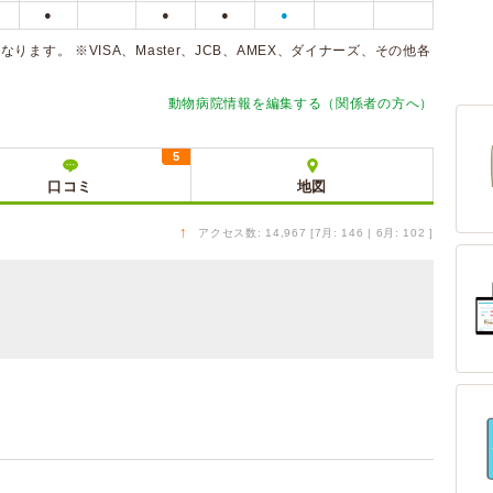
●
●
●
●
ます。 ※VISA、Master、JCB、AMEX、ダイナーズ、その他各
動物病院情報を編集する（関係者の方へ）
5
口コミ
地図
↑
アクセス数: 14,967 [7月: 146 | 6月: 102 ]