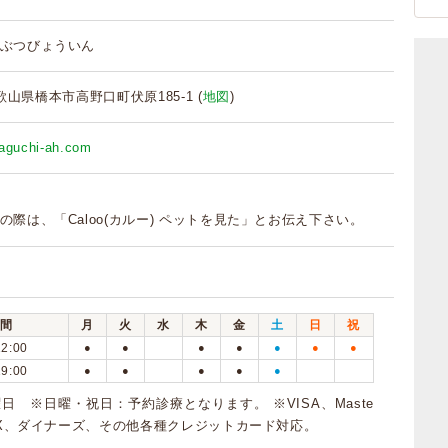
ぶつびょういん
 和歌山県橋本市高野口町伏原185-1 (
地図
)
yaguchi-ah.com
の際は、「Caloo(カルー) ペットを見た」とお伝え下さい。
間
月
火
水
木
金
土
日
祝
12:00
●
●
●
●
●
●
●
19:00
●
●
●
●
●
日 ※日曜・祝日：予約診療となります。 ※VISA、Maste
MEX、ダイナーズ、その他各種クレジットカード対応。