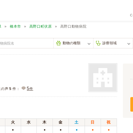
C
県
橋本市
高野口町伏原
高野口動物病院
5
主の声
5
件：
件
火
水
木
金
土
日
祝
●
●
●
●
●
●