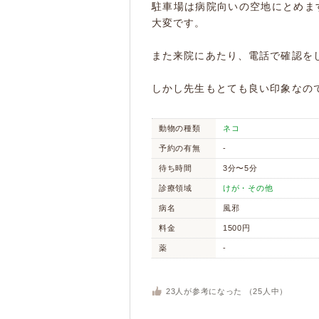
駐車場は病院向いの空地にとめま
大変です。
また来院にあたり、電話で確認を
しかし先生もとても良い印象なの
動物の種類
ネコ
予約の有無
-
待ち時間
3分〜5分
診療領域
けが・その他
病名
風邪
料金
1500円
薬
-
23
人が参考になった （
25
人中）