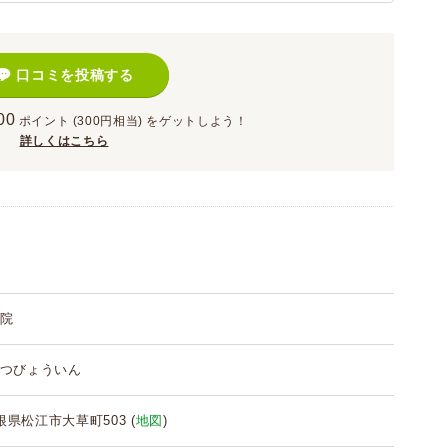
口コミを投稿する
00
ポイント
(300円相当)
をゲットしよう！
詳しくはこちら
院
つびょういん
 島根県松江市大草町503 (
地図
)