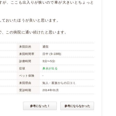
すが、ここも出入りが狭いので車が大きいとちょっと
しておいたほうが良いと思います。
で、この病院に通い続けたと思います。
来院目的
通院
来院時間帯
日中 (9-18時)
診療時間
3分〜5分
症状
鼻水が出る
ペット保険
-
来院理由
知人・親族からの口コミ
受診時期
2014年01月
参考になった！
参考にならなかった