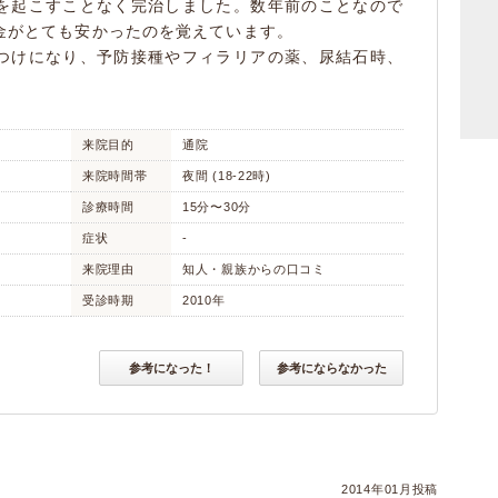
を起こすことなく完治しました。数年前のことなので
金がとても安かったのを覚えています。
つけになり、予防接種やフィラリアの薬、尿結石時、
。
来院目的
通院
来院時間帯
夜間 (18-22時)
診療時間
15分〜30分
症状
-
来院理由
知人・親族からの口コミ
受診時期
2010年
参考になった！
参考にならなかった
2014年01月投稿