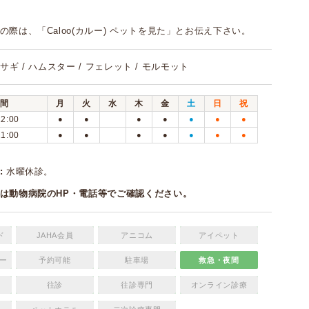
の際は、「Caloo(カルー) ペットを見た」とお伝え下さい。
 ウサギ / ハムスター / フェレット / モルモット
間
月
火
水
木
金
土
日
祝
12:00
●
●
●
●
●
●
●
21:00
●
●
●
●
●
●
●
:
水曜休診。
は動物病院のHP・電話等でご確認ください。
ド
JAHA会員
アニコム
アイペット
ー
予約可能
駐車場
救急・夜間
往診
往診専門
オンライン診療