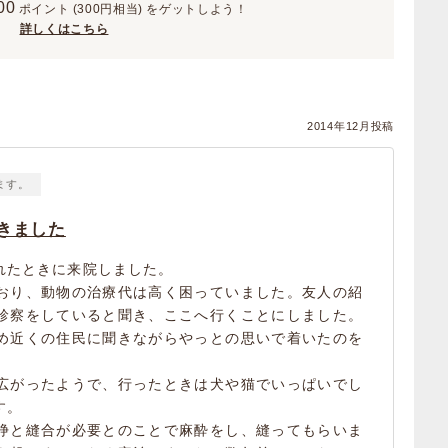
00
ポイント
(300円相当)
をゲットしよう！
詳しくはこちら
2014年12月投稿
ます。
きました
れたときに来院しました。
おり、動物の治療代は高く困っていました。友人の紹
診察をしていると聞き、ここへ行くことにしました。
め近くの住民に聞きながらやっとの思いで着いたのを
広がったようで、行ったときは犬や猫でいっぱいでし
す。
浄と縫合が必要とのことで麻酔をし、縫ってもらいま