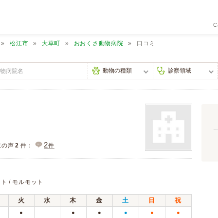
C
松江市
大草町
おおくさ動物病院
口コミ
2
主の声
2
件：
件
ット / モルモット
火
水
木
金
土
日
祝
●
●
●
●
●
●