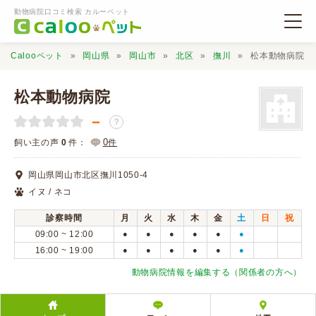
動物病院口コミ検索 カルーペット
Calooペット
岡山県
岡山市
北区
撫川
松本動物病院
松本動物病院
－
？
動物病院検索
0
飼い主の声
0
件：
件
岡山県岡山市北区撫川1050-4
口コミ検索
イヌ / ネコ
診察時間
月
火
水
木
金
土
日
祝
Calooペットとは？
09:00 ~ 12:00
●
●
●
●
●
●
16:00 ~ 19:00
●
●
●
●
●
●
口コミ投稿
動物病院情報を編集する（関係者の方へ）