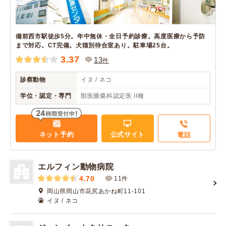
備前西市駅徒歩5分。年中無休・全日予約診療。高度医療から予防
まで対応。CT完備。犬猫別待合室あり。駐車場25台。
3.37
13
件
診察動物
イヌ / ネコ
学位・認定・専門
獣医腫瘍科認定医 II種
ネット予約
公式サイト
電話
エルフィン動物病院
4.70
11件
岡山県岡山市花尻あかね町11-101
イヌ / ネコ