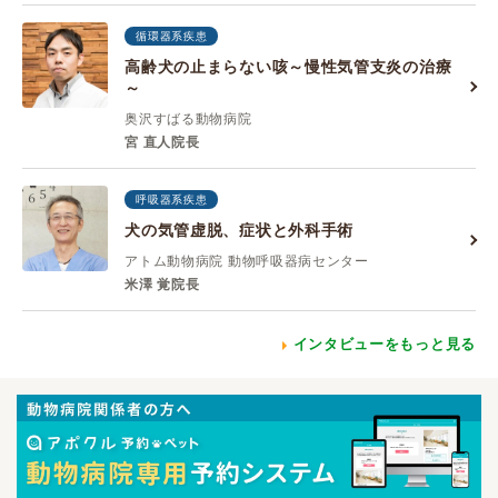
循環器系疾患
高齢犬の止まらない咳～慢性気管支炎の治療
～
奥沢すばる動物病院
宮 直人院長
呼吸器系疾患
犬の気管虚脱、症状と外科手術
アトム動物病院 動物呼吸器病センター
米澤 覚院長
インタビューをもっと見る