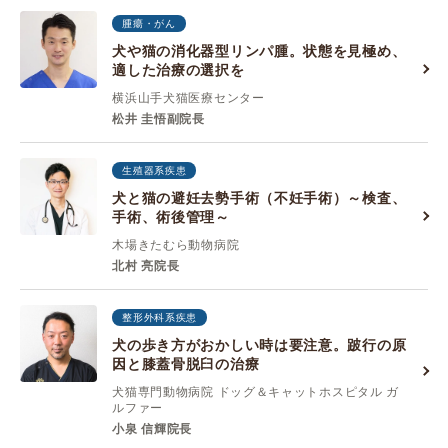
腫瘍・がん
犬や猫の消化器型リンパ腫。状態を見極め、
適した治療の選択を
横浜山手犬猫医療センター
松井 圭悟副院長
生殖器系疾患
犬と猫の避妊去勢手術（不妊手術）～検査、
手術、術後管理～
木場きたむら動物病院
北村 亮院長
整形外科系疾患
犬の歩き方がおかしい時は要注意。跛行の原
因と膝蓋骨脱臼の治療
犬猫専門動物病院 ドッグ＆キャットホスピタル ガ
ルファー
小泉 信輝院長