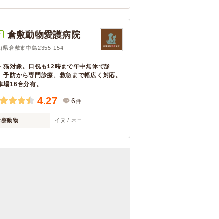
倉敷動物愛護病院
R
山県倉敷市中島2355-154
・猫対象。日祝も12時まで年中無休で診
。予防から専門診療、救急まで幅広く対応。
車場16台分有。
4.27
6
件
診察動物
イヌ / ネコ