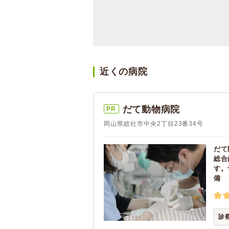
近くの病院
だて動物病院
PR
岡山県総社市中央2丁目23番34号
だて
総合
す。
備
診