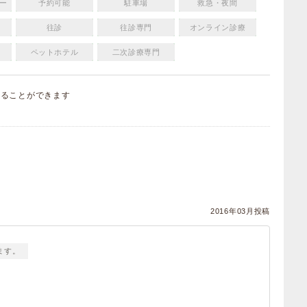
ー
予約可能
駐車場
救急・夜間
往診
往診専門
オンライン診療
ペットホテル
二次診療専門
することができます
）
）
2016年03月投稿
ます。