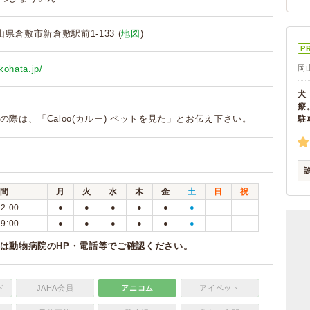
 岡山県倉敷市新倉敷駅前1-133 (
地図
)
P
kohata.jp/
岡
犬
療
の際は、「Caloo(カルー) ペットを見た」とお伝え下さい。
駐
間
月
火
水
木
金
土
日
祝
12:00
●
●
●
●
●
●
19:00
●
●
●
●
●
●
は動物病院のHP・電話等でご確認ください。
ド
JAHA会員
アニコム
アイペット