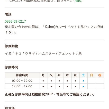
〒719-1137 岡山県総社市駅南２丁目３４−２ (
地図
)
電話
0866-93-0217
※お問い合わせの際は、「Caloo(カルー) ペットを見た」とお伝え
下さい。
診療動物
イヌ / ネコ / ウサギ / ハムスター / フェレット / 鳥
診療時間
診察時間
月
火
水
木
金
土
日
祝
09:00 ~ 12:00
●
●
●
●
●
●
17:00 ~ 19:00
●
●
●
●
●
●
正確な診療時間は動物病院のHP・電話等でご確認ください。
駐車場