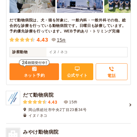
だて動物病院は、犬・猫を対象に、一般内科・一般外科その他、総
合的な診療を行っている動物病院です。日曜日も診療しています。
予約優先診療を行っています。WEB予約あり・トリミング完備
4.43
15
件
診察動物
イヌ / ネコ
ネット予約
公式サイト
電話
だて動物病院
4.43
15件
岡山県総社市中央2丁目23番34号
イヌ / ネコ
みやけ動物病院