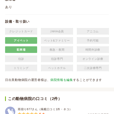
あり
設備・取り扱い
クレジットカード
JAHA会員
アニコム
アイペット
ペット&ファミリー
予約可能
駐車場
救急・夜間
時間外診療
往診
往診専門
オンライン診療
トリミング
ペットホテル
二次診療専門
日出美動物病院の運営者様は、
病院情報を編集
することができます
この動物病院の口コミ（2件）
雨宿り877さん（掲載口コミ1件・ネコ）