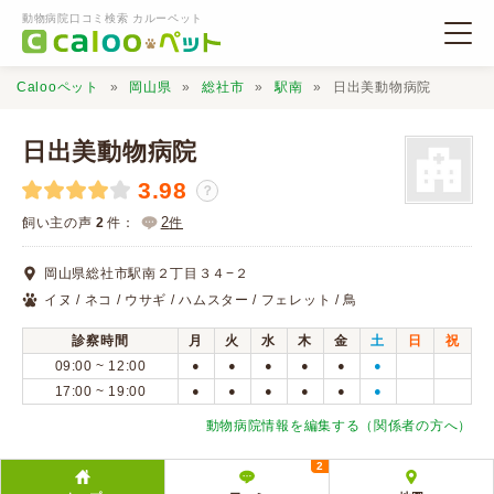
動物病院口コミ検索 カルーペット
Calooペット
岡山県
総社市
駅南
日出美動物病院
日出美動物病院
3.98
？
動物病院検索
2
飼い主の声
2
件：
件
岡山県総社市駅南２丁目３４−２
口コミ検索
イヌ / ネコ / ウサギ / ハムスター / フェレット / 鳥
診察時間
月
火
水
木
金
土
日
祝
Calooペットとは？
09:00 ~ 12:00
●
●
●
●
●
●
17:00 ~ 19:00
●
●
●
●
●
●
口コミ投稿
動物病院情報を編集する（関係者の方へ）
2