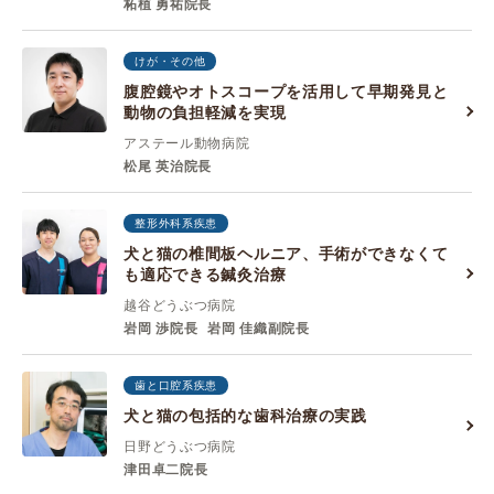
柘植 勇祐院長
けが・その他
腹腔鏡やオトスコープを活用して早期発見と
動物の負担軽減を実現
アステール動物病院
松尾 英治院長
整形外科系疾患
犬と猫の椎間板ヘルニア、手術ができなくて
も適応できる鍼灸治療
越谷どうぶつ病院
岩岡 渉院長
岩岡 佳織副院長
歯と口腔系疾患
犬と猫の包括的な歯科治療の実践
日野どうぶつ病院
津田卓二院長