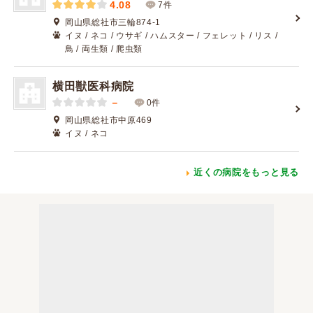
4.08
7件
岡山県総社市三輪874-1
イヌ / ネコ / ウサギ / ハムスター / フェレット / リス /
鳥 / 両生類 / 爬虫類
横田獣医科病院
－
0件
岡山県総社市中原469
イヌ / ネコ
近くの病院をもっと見る