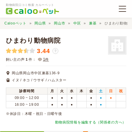
動物病院口コミ検索 カルーペット
Calooペット
岡山県
岡山市
中区
兼基
ひまわり動物病
ひまわり動物病院
3.44
？
動物病院検索
1
飼い主の声
1
件：
件
岡山県岡山市中区兼基136-9
口コミ検索
イヌ / ネコ / ウサギ / ハムスター
診察時間
月
火
水
木
金
土
日
祝
Calooペットとは？
09:00 ~ 12:00
●
●
●
●
●
●
16:00 ~ 19:00
●
●
●
●
●
口コミ投稿
※休診日：木曜・祝日・日曜午後
動物病院情報を編集する（関係者の方へ）