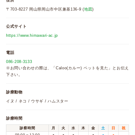
住所
〒703-8227 岡山県岡山市中区兼基136-9 (
地図
)
公式サイト
https://www.himawari-ac.jp
電話
086-208-3133
※お問い合わせの際は、「Caloo(カルー) ペットを見た」とお伝え
下さい。
診療動物
イヌ / ネコ / ウサギ / ハムスター
診療時間
診察時間
月
火
水
木
金
土
日
祝
●
●
●
●
●
●