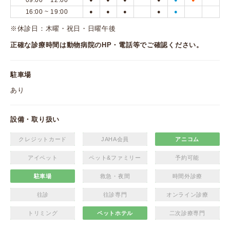
09:00 ~ 12:00
16:00 ~ 19:00
●
●
●
●
●
※休診日：木曜・祝日・日曜午後
正確な診療時間は動物病院のHP・電話等でご確認ください。
駐車場
あり
設備・取り扱い
クレジットカード
JAHA会員
アニコム
アイペット
ペット&ファミリー
予約可能
駐車場
救急・夜間
時間外診療
往診
往診専門
オンライン診療
トリミング
ペットホテル
二次診療専門