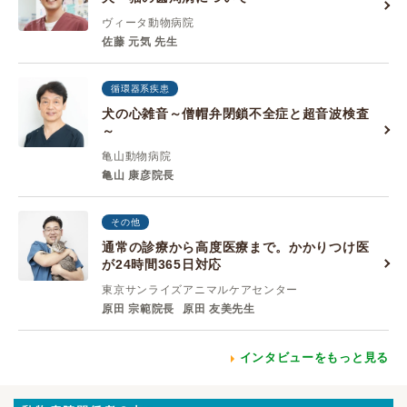
ヴィータ動物病院
佐藤 元気 先生
循環器系疾患
犬の心雑音～僧帽弁閉鎖不全症と超音波検査
～
亀山動物病院
亀山 康彦院長
その他
通常の診療から高度医療まで。かかりつけ医
が24時間365日対応
東京サンライズアニマルケアセンター
原田 宗範院長
原田 友美先生
インタビューをもっと見る