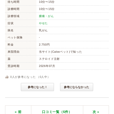
待ち時間
10分〜15分
診療時間
10分〜15分
診療領域
腫瘍・がん
症状
やせた
病名
乳がん
ペット保険
-
料金
2.750円
来院理由
当サイト(Calooペット)で知った
薬
ステロイド注射
受診時期
2026年07月
0
人が参考になった （
0
人中）
参考になった！
参考にならなかった
« 前
口コミ一覧（6件）
次
»