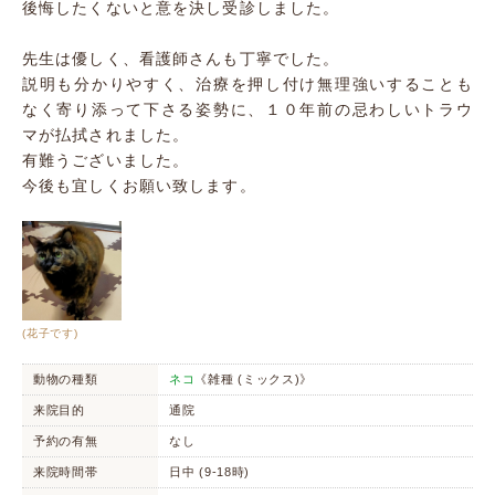
後悔したくないと意を決し受診しました。
先生は優しく、看護師さんも丁寧でした。
説明も分かりやすく、治療を押し付け無理強いすることも
なく寄り添って下さる姿勢に、１０年前の忌わしいトラウ
マが払拭されました。
有難うございました。
今後も宜しくお願い致します。
(花子です)
動物の種類
ネコ
《雑種 (ミックス)》
来院目的
通院
予約の有無
なし
来院時間帯
日中 (9-18時)