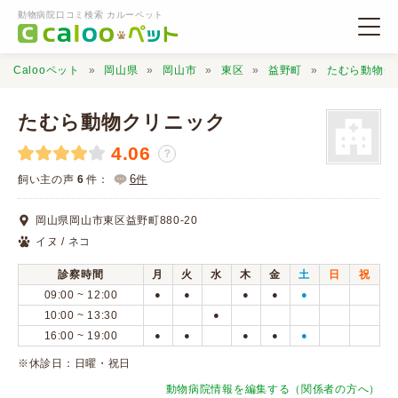
動物病院口コミ検索 カルーペット
Calooペット
岡山県
岡山市
東区
益野町
たむら動物ク
たむら動物クリニック
4.06
？
動物病院検索
6
飼い主の声
6
件：
件
岡山県岡山市東区益野町880-20
口コミ検索
イヌ / ネコ
診察時間
月
火
水
木
金
土
日
祝
Calooペットとは？
09:00 ~ 12:00
●
●
●
●
●
10:00 ~ 13:30
●
16:00 ~ 19:00
●
●
●
●
●
口コミ投稿
※休診日：日曜・祝日
動物病院情報を編集する（関係者の方へ）