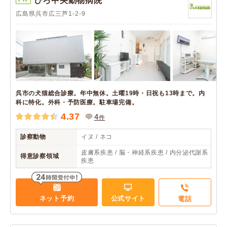
ひろ中央動物病院
広島県呉市広三芦1-2-9
呉市の犬猫総合診療。年中無休。土曜19時・日祝も13時まで。内
科に特化。外科・予防医療。駐車場完備。
4.37
4
件
診察動物
イヌ / ネコ
皮膚系疾患 / 脳・神経系疾患 / 内分泌代謝系
得意診察領域
疾患
ネット予約
公式サイト
電話