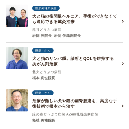
整形外科系疾患
犬と猫の椎間板ヘルニア、手術ができなくて
も適応できる鍼灸治療
越谷どうぶつ病院
岩岡 渉院長
岩岡 佳織副院長
腫瘍・がん
犬と猫のリンパ腫。診断とQOLを維持する
抗がん剤治療
北央どうぶつ病院
福本 真也院長
腫瘍・がん
治療が難しい犬や猫の副腎腫瘍を、高度な手
術技術で根本から治す
緑の森どうぶつ病院 AZem札幌発寒病院
柘植 勇祐院長