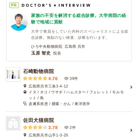
PR
家族の不安を解消する総合診療。大学病院の経
験で地域に貢献
大学で教員をしていた内科のスペシャリストによる総
合診療。無駄のない検査、診断を行います。
ひろ中央動物病院 広島県 呉市
玉原 智史
院長
石崎動物病院
4.76
39件
広島県呉市三条3-4-12
イヌ / ネコ / ウサギ / ハムスター / フェレット / モルモ
ット / 鳥
皮膚系疾患 / 腫瘍・がん / 東洋医学
佐田犬猫病院
3.78
2件
広島県呉市山手1-3-20