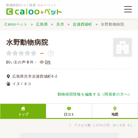
動物病院口コミ検索 カルーペット
Calooペット
広島県
呉市
吉浦西城町
水野動物病院
水野動物病院
－
？
動物病院検索
0
飼い主の声
0
件：
件
広島県呉市吉浦西城町6-2
口コミ検索
イヌ / ネコ
動物病院情報を編集する（関係者の方へ）
Calooペットとは？
トップ
口コミ
地図
口コミ投稿
↑
アクセス数: 1,270 [7月: 19 | 6月: 3 ]