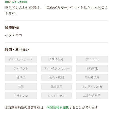
0823-31-3080
※お問い合わせの際は、「Caloo(カルー) ペットを見た」とお伝え
下さい。
診療動物
イヌ / ネコ
設備・取り扱い
クレジットカード
JAHA会員
アニコム
アイペット
ペット&ファミリー
予約可能
駐車場
救急・夜間
時間外診療
往診
往診専門
オンライン診療
トリミング
ペットホテル
二次診療専門
水野動物病院の運営者様は、
病院情報を編集
することができます