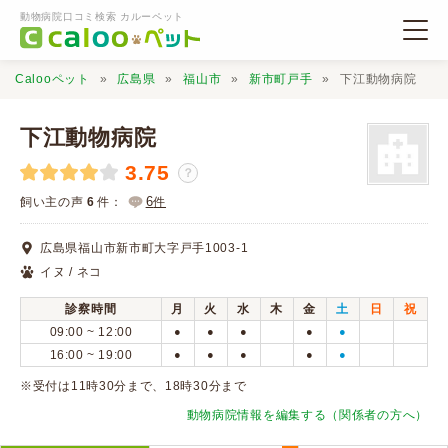
動物病院口コミ検索 カルーペット
Calooペット
広島県
福山市
新市町戸手
下江動物病院
下江動物病院
3.75
？
動物病院検索
6
飼い主の声
6
件：
件
広島県福山市新市町大字戸手1003-1
口コミ検索
イヌ / ネコ
診察時間
月
火
水
木
金
土
日
祝
Calooペットとは？
09:00 ~ 12:00
●
●
●
●
●
16:00 ~ 19:00
●
●
●
●
●
口コミ投稿
※受付は11時30分まで、18時30分まで
動物病院情報を編集する（関係者の方へ）