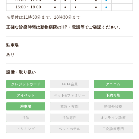
09:00 ~ 12:00
16:00 ~ 19:00
●
●
●
●
●
※受付は11時30分まで、18時30分まで
正確な診療時間は動物病院のHP・電話等でご確認ください。
駐車場
あり
設備・取り扱い
クレジットカード
JAHA会員
アニコム
アイペット
ペット&ファミリー
予約可能
駐車場
救急・夜間
時間外診療
往診
往診専門
オンライン診療
トリミング
ペットホテル
二次診療専門