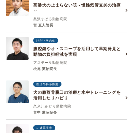
高齢犬の止まらない咳～慢性気管支炎の治療
～
奥沢すばる動物病院
宮 直人院長
けが・その他
腹腔鏡やオトスコープを活用して早期発見と
動物の負担軽減を実現
アステール動物病院
松尾 英治院長
整形外科系疾患
犬の膝蓋骨脱臼の治療と水中トレーニングを
活用したリハビリ
久米川みどり動物病院
畠中 道昭院長
皮膚系疾患