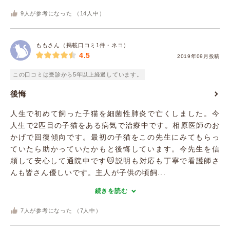
9
人が参考になった （
14
人中）
ももさん（掲載口コミ1件・ネコ）
4.5
2019年09月投稿
この口コミは受診から5年以上経過しています。
後悔
人生で初めて飼った子猫を細菌性肺炎で亡くしました。今
人生で2匹目の子猫をある病気で治療中です。相原医師のお
かげで回復傾向です。最初の子猫をこの先生にみてもらっ
ていたら助かっていたかもと後悔しています。今先生を信
頼して安心して通院中です🐱説明も対応も丁寧で看護師さ
んも皆さん優しいです。主人が子供の頃飼...
続きを読む
7
人が参考になった （
7
人中）