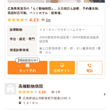
広島県尾道市の『もぐ動物病院』。土日祝日も診察、予約優先制、
英語対応可能。ペットホテル・駐車場。
4.23
3
件
診察動物
イヌ / ネコ / ウサギ / ハムスター
JAHA獣医外科認定医 / JAHA獣医総合臨床
学位・認定・専門
認定医
歯と口腔系疾患 / 肝・胆・すい臓系疾患 / 腫
得意診察領域
瘍・がん
ネット予約
公式サイト
電話
高橋動物病院
3.26
1件
広島県福山市駅家町万能倉1281-1
イヌ / ネコ