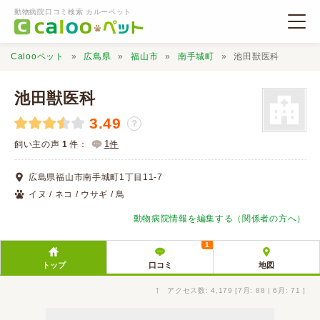
動物病院口コミ検索 カルーペット
Calooペット
広島県
福山市
南手城町
池田獣医科
池田獣医科
3.49
？
動物病院検索
1
飼い主の声
1
件：
件
広島県福山市南手城町1丁目11-7
口コミ検索
イヌ / ネコ / ウサギ / 鳥
動物病院情報を編集する（関係者の方へ）
Calooペットとは？
1
トップ
口コミ
地図
口コミ投稿
↑
アクセス数: 4,179 [7月: 88 | 6月: 71 ]