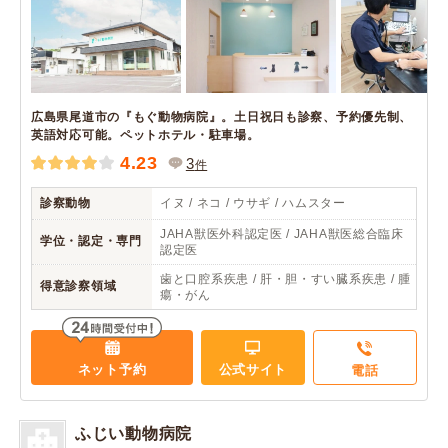
広島県尾道市の『もぐ動物病院』。土日祝日も診察、予約優先制、
英語対応可能。ペットホテル・駐車場。
4.23
3
件
診察動物
イヌ / ネコ / ウサギ / ハムスター
JAHA獣医外科認定医 / JAHA獣医総合臨床
学位・認定・専門
認定医
歯と口腔系疾患 / 肝・胆・すい臓系疾患 / 腫
得意診察領域
瘍・がん
ネット予約
公式サイト
電話
ふじい動物病院