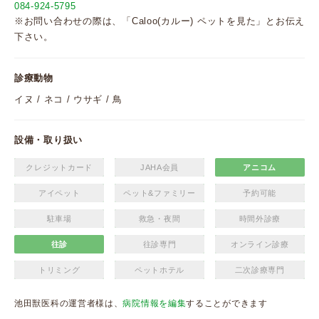
084-924-5795
※お問い合わせの際は、「Caloo(カルー) ペットを見た」とお伝え
下さい。
診療動物
イヌ / ネコ / ウサギ / 鳥
設備・取り扱い
クレジットカード
JAHA会員
アニコム
アイペット
ペット&ファミリー
予約可能
駐車場
救急・夜間
時間外診療
往診
往診専門
オンライン診療
トリミング
ペットホテル
二次診療専門
池田獣医科の運営者様は、
病院情報を編集
することができます