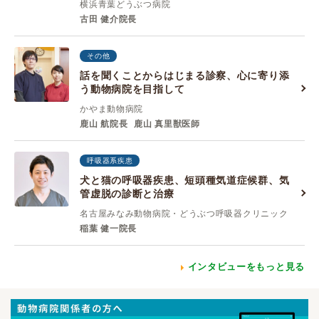
横浜青葉どうぶつ病院
古田 健介院長
その他
話を聞くことからはじまる診察、心に寄り添
う動物病院を目指して
かやま動物病院
鹿山 航院長
鹿山 真里獣医師
呼吸器系疾患
犬と猫の呼吸器疾患、短頭種気道症候群、気
管虚脱の診断と治療
名古屋みなみ動物病院・どうぶつ呼吸器クリニック
稲葉 健一院長
インタビューをもっと見る