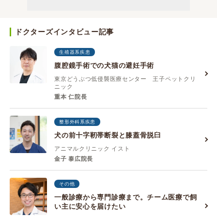
ドクターズインタビュー記事
生殖器系疾患
腹腔鏡手術での犬猫の避妊手術
東京どうぶつ低侵襲医療センター 王子ペットクリ
ニック
重本 仁院長
整形外科系疾患
犬の前十字靭帯断裂と膝蓋骨脱臼
アニマルクリニック イスト
金子 泰広院長
その他
一般診療から専門診療まで。チーム医療で飼
い主に安心を届けたい