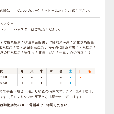
の際は、「Caloo(カルー) ペットを見た」とお伝え下さい。
 ハムスター
レット・ハムスターはご相談ください。
/ 皮膚系疾患 / 循環器系疾患 / 呼吸器系疾患 / 消化器系疾患
臓系疾患 / 腎・泌尿器系疾患 / 内分泌代謝系疾患 / 耳系疾患 /
感染症系疾患 / 寄生虫 / 腫瘍・がん / 中毒 / 心の病気 / け
間
月
火
水
木
金
土
日
祝
12:00
●
●
●
●
●
●
19:00
●
●
●
●
●
6:00まで手術・往診・預かり検査の時間です。第2・第4日曜日、
です（月により休みが変更となる場合がございます）
は動物病院のHP・電話等でご確認ください。