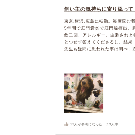
飼い主の気持ちに寄り添って
東京.横浜.広島に転勤。毎度悩む
5年間で肛門嚢炎で肛門腺摘出、
飲二回、アレルギー、虫刺されと
とつせず答えてくださるし、結果
先生も疑問に思われた事は調べ、次の
13
人が参考になった （
13
人中）