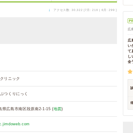
↓
アクセス数: 30,322 [7月: 216 | 6月: 299 ]
P
広
広
い
て
し
全
クリニック
ぶつくりにっく
広島県広島市南区段原南2-1-15 (
地図
)
ac.jimdoweb.com