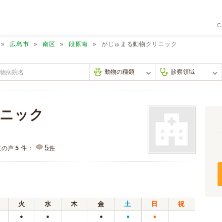
C
広島市
南区
段原南
がじゅまる動物クリニック
ニック
5
主の声
5
件：
件
火
水
木
金
土
日
祝
●
●
●
●
●