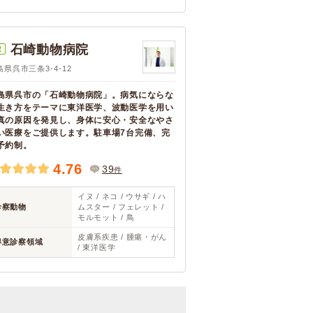
石崎動物病院
R
島県呉市三条3-4-12
島県呉市の「石崎動物病院」。病気にならな
生き方をテーマに東洋医学、波動医学を用い
真の原因を発見し、身体に安心・安全なやさ
い医療をご提供します。駐車場7台完備、完
予約制。
4.76
39
件
イヌ / ネコ / ウサギ / ハ
診察動物
ムスター / フェレット /
モルモット / 鳥
皮膚系疾患 / 腫瘍・がん
得意診察領域
/ 東洋医学