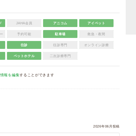
ド
JAHA会員
アニコム
アイペット
ー
予約可能
駐車場
救急・夜間
往診
往診専門
オンライン診療
ペットホテル
二次診療専門
院情報を編集
することができます
）
2026年06月投稿