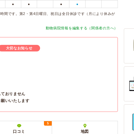
●
●
●
●
検査の時間です。第2・第4日曜日、祝日は全日休診です（月により休みが
動物病院情報を編集する（関係者の方へ）
大切なお知らせ
れておりません
お願いいたします
5
口コミ
地図