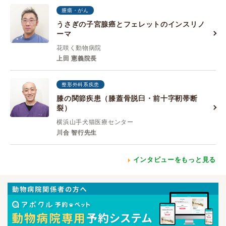
腫瘍・がん
うさぎの子宮腺癌とフェレットのインスリノ
ーマ
花咲く動物病院
上田 憲義院長
整形外科系疾患
膝の関節疾患（膝蓋骨脱臼・前十字靭帯断
裂）
横浜山手犬猫医療センター
川合 智行先生
インタビューをもっと見る