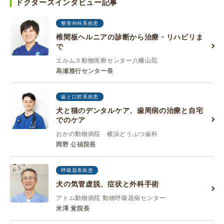
ドクターズインタビュー記事
整形外科系疾患
椎間板ヘルニアの診断から治療・リハビリま
で
エルムス動物医療センター八幡山院
高瀬雅行センター長
歯と口腔系疾患
犬と猫のデンタルケア、歯周病の治療と自宅
でのケア
おかの動物病院 横浜どうぶつ歯科
岡野 公禎院長
呼吸器系疾患
犬の気管虚脱、症状と外科手術
アトム動物病院 動物呼吸器病センター
米澤 覚院長