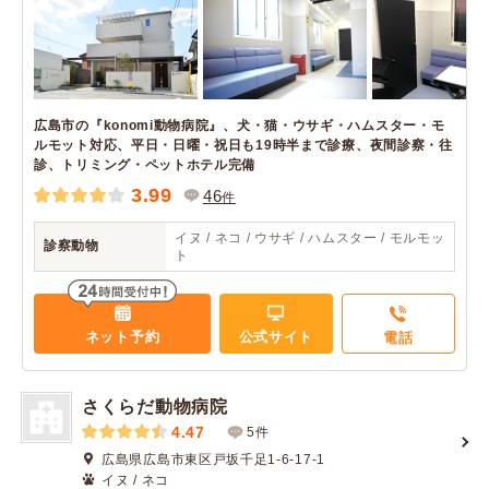
広島市の『konomi動物病院』、犬・猫・ウサギ・ハムスター・モ
ルモット対応、平日・日曜・祝日も19時半まで診療、夜間診察・往
診、トリミング・ペットホテル完備
3.99
46
件
イヌ / ネコ / ウサギ / ハムスター / モルモッ
診察動物
ト
ネット予約
公式サイト
電話
さくらだ動物病院
4.47
5件
広島県広島市東区戸坂千足1-6-17-1
イヌ / ネコ