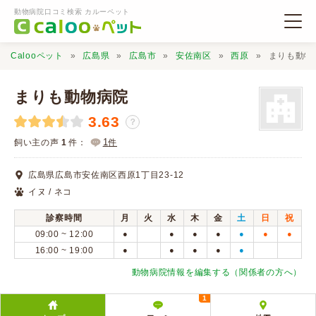
動物病院口コミ検索 カルーペット
Calooペット
広島県
広島市
安佐南区
西原
まりも動物
まりも動物病院
3.63
？
動物病院検索
1
飼い主の声
1
件：
件
広島県広島市安佐南区西原1丁目23-12
口コミ検索
イヌ / ネコ
診察時間
月
火
水
木
金
土
日
祝
Calooペットとは？
09:00 ~ 12:00
●
●
●
●
●
●
●
16:00 ~ 19:00
●
●
●
●
●
口コミ投稿
動物病院情報を編集する（関係者の方へ）
1