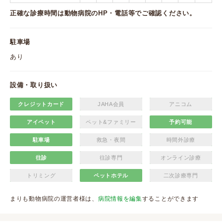
正確な診療時間は動物病院のHP・電話等でご確認ください。
駐車場
あり
設備・取り扱い
クレジットカード
JAHA会員
アニコム
アイペット
ペット&ファミリー
予約可能
駐車場
救急・夜間
時間外診療
往診
往診専門
オンライン診療
トリミング
ペットホテル
二次診療専門
まりも動物病院の運営者様は、
病院情報を編集
することができます