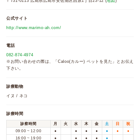
〒731-0113 広島県広島市安佐南区西原1丁目23-12 (
地図
)
公式サイト
http://www.marimo-ah.com/
電話
082-874-4974
※お問い合わせの際は、「Caloo(カルー) ペットを見た」とお伝え
下さい。
診療動物
イヌ / ネコ
診療時間
診察時間
月
火
水
木
金
土
日
祝
09:00 ~ 12:00
●
●
●
●
●
●
●
16:00 ~ 19:00
●
●
●
●
●