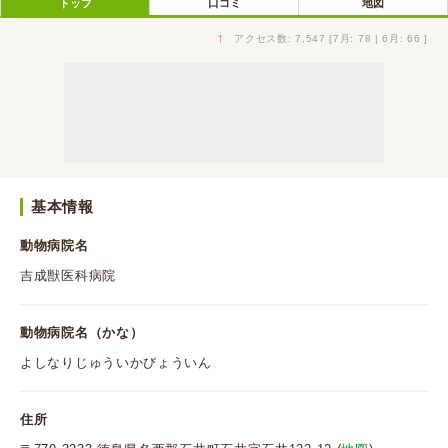
トップ
口コミ
地図
↑
アクセス数: 7,547 [7月: 78 | 6月: 66 ]
基本情報
動物病院名
吉成獣医科病院
動物病院名（かな）
よしなりじゅういかびょういん
住所