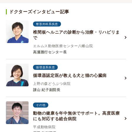
ドクターズインタビュー記事
整形外科系疾患
椎間板ヘルニアの診断から治療・リハビリま
で
エルムス動物医療センター八幡山院
高瀬雅行センター長
循環器系疾患
循環器認定医が教える犬と猫の心臓病
上野の森どうぶつ病院
諌山 紀子副院長
その他
動物の健康を年中無休でサポート。高度医療
にも対応する総合病院
平成動物病院