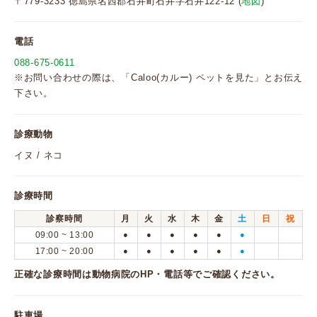
〒779-3233 徳島県名西郡石井町石井字石井122-12 (
地図
)
電話
088-675-0611
※お問い合わせの際は、「Caloo(カルー) ペットを見た」とお伝え
下さい。
診療動物
イヌ / ネコ
診療時間
診察時間
月
火
水
木
金
土
日
祝
09:00 ~ 13:00
●
●
●
●
●
●
17:00 ~ 20:00
●
●
●
●
●
●
正確な診療時間は動物病院のHP・電話等でご確認ください。
駐車場