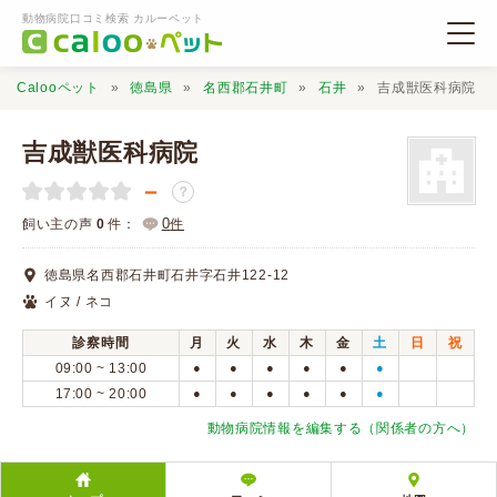
動物病院口コミ検索 カルーペット
Calooペット
徳島県
名西郡石井町
石井
吉成獣医科病院
吉成獣医科病院
－
？
動物病院検索
0
飼い主の声
0
件：
件
徳島県名西郡石井町石井字石井122-12
口コミ検索
イヌ / ネコ
診察時間
月
火
水
木
金
土
日
祝
Calooペットとは？
09:00 ~ 13:00
●
●
●
●
●
●
17:00 ~ 20:00
●
●
●
●
●
●
口コミ投稿
動物病院情報を編集する（関係者の方へ）