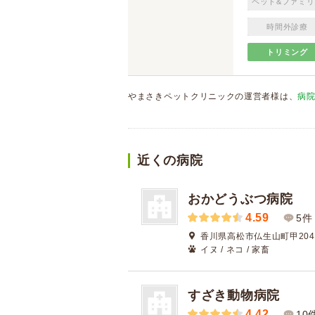
ペット&ファミリ
時間外診療
トリミング
やまさきペットクリニックの運営者様は、
病
近くの病院
おかどうぶつ病院
4.59
5件
香川県高松市仏生山町甲2047
イヌ / ネコ / 家畜
すざき動物病院
4.42
10