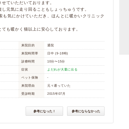
させていただいております。
復し元気に走り回ることもしょっちゅうです。
索も気にかけていただき、ほんとに暖かいクリニック
とても暖かく猫以上に安心しております。
来院目的
通院
来院時間帯
日中 (9-18時)
診療時間
10分〜15分
症状
よだれが大量に出る
ペット保険
-
来院理由
元々通っていた
受診時期
2015年07月
参考になった！
参考にならなかった