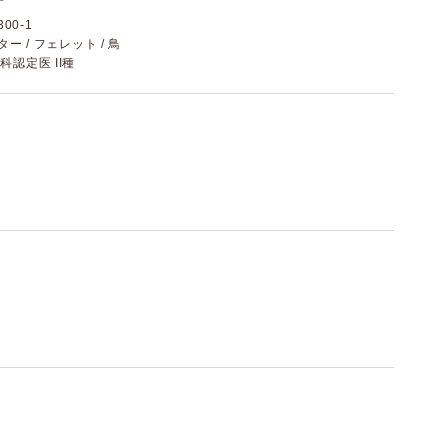
00-1
スター / フェレット / 鳥
科認定医 II種