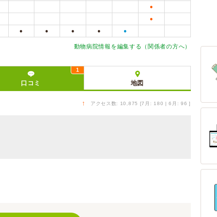
●
●
●
●
●
●
●
動物病院情報を編集する（関係者の方へ）
1
口コミ
地図
↑
アクセス数: 10,875 [7月: 180 | 6月: 96 ]
）