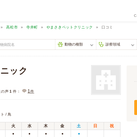
C
高松市
寺井町
やまさきペットクリニック
口コミ
リニック
1
主の声
1
件：
件
ト / 鳥
火
水
木
金
土
日
祝
●
●
●
●
●