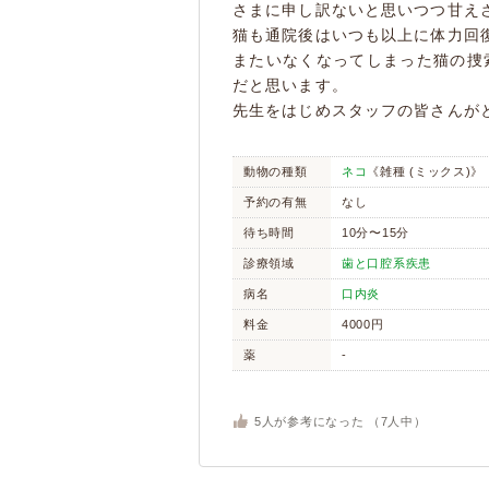
さまに申し訳ないと思いつつ甘え
猫も通院後はいつも以上に体力回
またいなくなってしまった猫の捜
だと思います。
先生をはじめスタッフの皆さんが
動物の種類
ネコ
《雑種 (ミックス)》
予約の有無
なし
待ち時間
10分〜15分
診療領域
歯と口腔系疾患
病名
口内炎
料金
4000円
薬
-
5
人が参考になった （
7
人中）