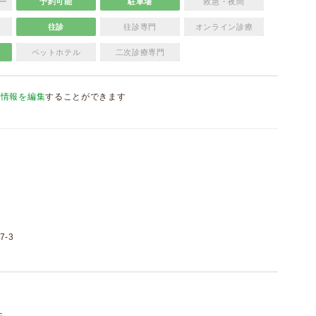
ー
予約可能
駐車場
救急・夜間
往診
往診専門
オンライン診療
ペットホテル
二次診療専門
院情報を編集
することができます
-3
件