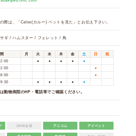
asakipetclinic.com
の際は、「Caloo(カルー) ペットを見た」とお伝え下さい。
ウサギ / ハムスター / フェレット / 鳥
間
月
火
水
木
金
土
日
祝
12:00
●
●
●
●
●
12:00
●
18:00
●
19:30
●
●
●
●
●
は動物病院のHP・電話等でご確認ください。
ド
JAHA会員
アニコム
アイペット