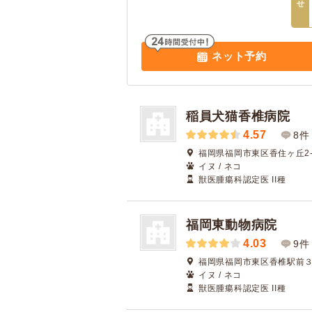
せ
ネット予約
稲員犬猫香椎病院
4.57
8件
福岡県福岡市東区香住ヶ丘2-
イヌ / ネコ
獣医腫瘍科認定医 II種
福岡東動物病院
4.03
9件
福岡県福岡市東区香椎駅前３丁
イヌ / ネコ
獣医腫瘍科認定医 II種