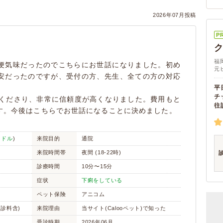
2026年07月投稿
P
福
便気味だったのでこちらにお世話になりました。初め
元
安だったのですが、受付の方、先生、全ての方の対応
平
チ
てくださり、非常に信頼度が高くなりました。費用もと
往
す。今後はこちらでお世話になることに決めました。
ードル
)
来院目的
通院
来院時間帯
夜間 (18-22時)
診療時間
10分〜15分
症状
下痢をしている
ペット保険
アニコム
初診料含)
来院理由
当サイト(Calooペット)で知った
受診時期
2026年06月