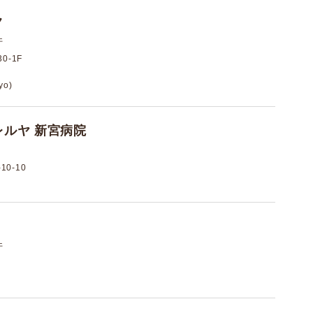
ク
件
0-1F
yo)
ルヤ 新宮病院
0-10
件