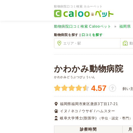
動物病院口コミ検索 カルーペット
動物病院口コミ検索
Calooペット
福岡県
動物病院を探す |
口コミを探す
かわかみ動物病院
かわかみどうぶつびょういん
4.57
？
飼い
福岡県福岡市東区唐原3丁目17-21
イヌ / ネコ / ウサギ / ハムスター
岐阜大学博士(獣医学)
（学位・認定・専門）
診察時間
月