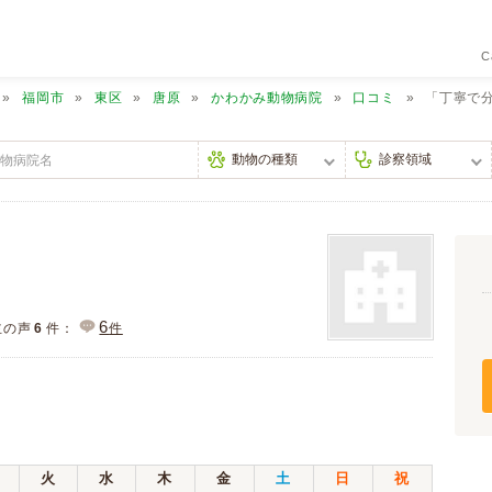
C
福岡市
東区
唐原
かわかみ動物病院
口コミ
「丁寧で
6
主の声
6
件：
件
火
水
木
金
土
日
祝