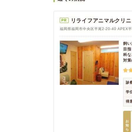
リライフアニマルクリニ
PR
福岡県福岡市中央区平尾2-20-40 APE
飼い
目指
科な
対策
診
学
得
お
知
ら