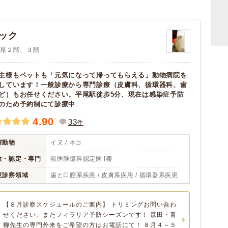
ック
X平尾２階、３階
主様もペットも「元気になって帰ってもらえる」動物病院を
しています！一般診療から専門診療（皮膚科、循環器科、歯
ど）もお任せください。平尾駅徒歩5分、現在は感染症予防
のため予約制にて診療中
4.90
33
件
察動物
イヌ / ネコ
位・認定・専門
獣医腫瘍科認定医 I種
意診察領域
歯と口腔系疾患 / 皮膚系疾患 / 循環器系疾患
【８月診察スケジュールのご案内】 トリミングお問い合わ
せください、またフィラリア予防シーズンです！ 森田・青
柳先生の専門外来をご希望の方はお電話にて！ ８月４～５