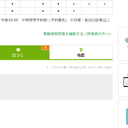
●
●
●
●
●
●
●
●
●
●
､午後18:30 ※時間帯予約制（予約優先） ※日曜・祝日の診療はご
動物病院情報を編集する（関係者の方へ）
6
口コミ
地図
↑
アクセス数: 28,062 [7月: 317 | 6月: 309 ]