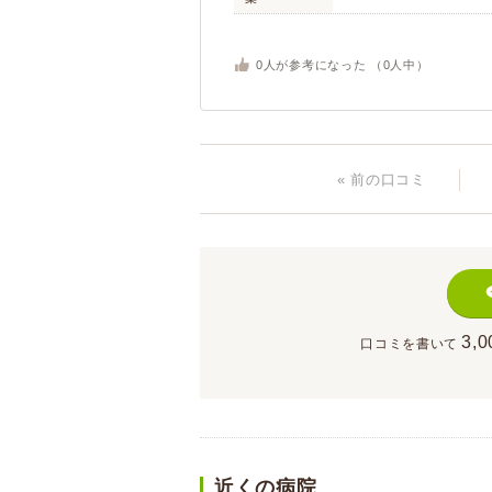
0
人が参考になった （
0
人中）
« 前
の口コミ
3,0
口コミを書いて
近くの病院