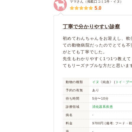
ママさん（掲載口コミ1件・イヌ）
5.0
丁寧で分かりやすい診察
初めてわんちゃんをお迎えし、軟
ての動物病院だったのでとても不
がとても丁寧でした。
先生もわかりやすく1つ1つ教え
てもリーズナブルな方だと思いま
動物の種類
イヌ
《純血》 (
トイ・プ
予約の有無
あり
待ち時間
5分〜10分
診療領域
消化器系疾患
病名
-
料金
9700円 (備考: フード・
薬
-