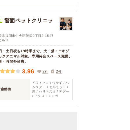
警固ペットクリニッ
R
ク
岡県福岡市中央区警固2丁目2-15 秋
ビル1F
日・土日祝も19時半まで。犬・猫・エキゾ
ックアニマル対象。専用待合スペース完備。
診・時間外診療。
3.96
2
2
件
件
イヌ / ネコ / ウサギ / ハ
ムスター / モルモット /
診察動物
鳥 / ハリネズミ / デグー
/ フクロモモンガ