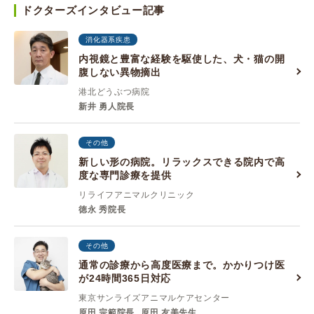
ドクターズインタビュー記事
消化器系疾患
内視鏡と豊富な経験を駆使した、犬・猫の開
腹しない異物摘出
港北どうぶつ病院
新井 勇人院長
その他
新しい形の病院。リラックスできる院内で高
度な専門診療を提供
リライフアニマルクリニック
徳永 秀院長
その他
通常の診療から高度医療まで。かかりつけ医
が24時間365日対応
東京サンライズアニマルケアセンター
原田 宗範院長
原田 友美先生