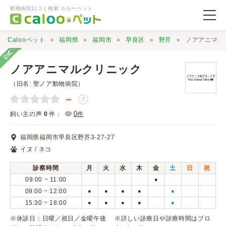
動物病院口コミ検索 カルーペット
Calooペット
福岡県
福岡市
早良区
野芥
ノアアニマル
公式
ノアアニマルクリニック
（旧名: 聖ノア動物病院）
－
？
動物病院検索
0
飼い主の声
0
件：
件
口コミ検索
福岡県福岡市早良区野芥3-27-27
イヌ / ネコ
Calooペットとは？
診察時間
月
火
水
木
金
土
日
祝
09:00 ~ 11:00
●
口コミ投稿
09:00 ~ 12:00
●
●
●
●
●
15:30 ~ 18:00
●
●
●
●
●
※休診日：日曜／祝日／金曜午後 ※詳しい診療日や診療時間はブロ