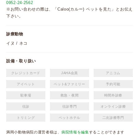
0952-24-2562
※お問い合わせの際は、「Caloo(カルー) ペットを見た」とお伝え
下さい。
診療動物
イヌ / ネコ
設備・取り扱い
クレジットカード
JAHA会員
アニコム
アイペット
ペット&ファミリー
予約可能
駐車場
救急・夜間
時間外診療
往診
往診専門
オンライン診療
トリミング
ペットホテル
二次診療専門
満岡小動物病院の運営者様は、
病院情報を編集
することができます