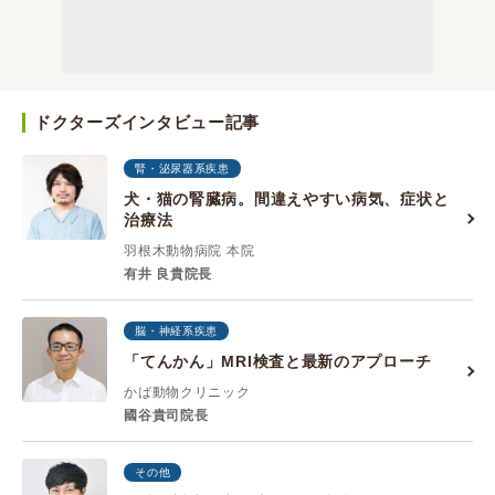
ドクターズインタビュー記事
腎・泌尿器系疾患
犬・猫の腎臓病。間違えやすい病気、症状と
治療法
羽根木動物病院 本院
有井 良貴院長
脳・神経系疾患
「てんかん」MRI検査と最新のアプローチ
かば動物クリニック
國谷貴司院長
その他