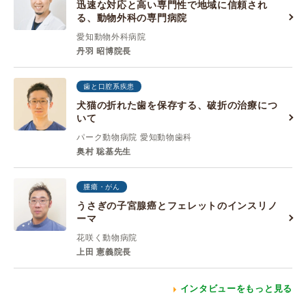
迅速な対応と高い専門性で地域に信頼され
る、動物外科の専門病院
愛知動物外科病院
丹羽 昭博院長
歯と口腔系疾患
犬猫の折れた歯を保存する、破折の治療につ
いて
パーク動物病院 愛知動物歯科
奥村 聡基先生
腫瘍・がん
うさぎの子宮腺癌とフェレットのインスリノ
ーマ
花咲く動物病院
上田 憲義院長
インタビューをもっと見る