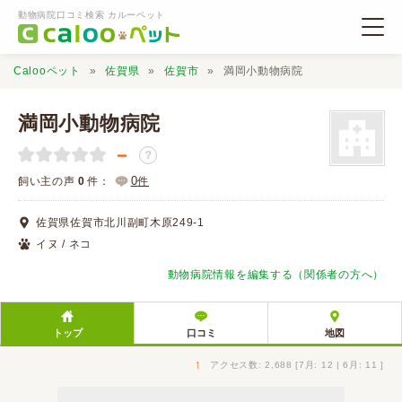
動物病院口コミ検索 カルーペット
Calooペット
佐賀県
佐賀市
満岡小動物病院
満岡小動物病院
－
？
動物病院検索
0
飼い主の声
0
件：
件
佐賀県佐賀市北川副町木原249-1
口コミ検索
イヌ / ネコ
動物病院情報を編集する（関係者の方へ）
Calooペットとは？
トップ
口コミ
地図
口コミ投稿
↑
アクセス数: 2,688 [7月: 12 | 6月: 11 ]