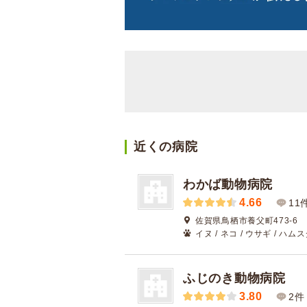
近くの病院
わかば動物病院
4.66
11
佐賀県鳥栖市養父町473-6
イヌ / ネコ / ウサギ / ハム
ふじのき動物病院
3.80
2件