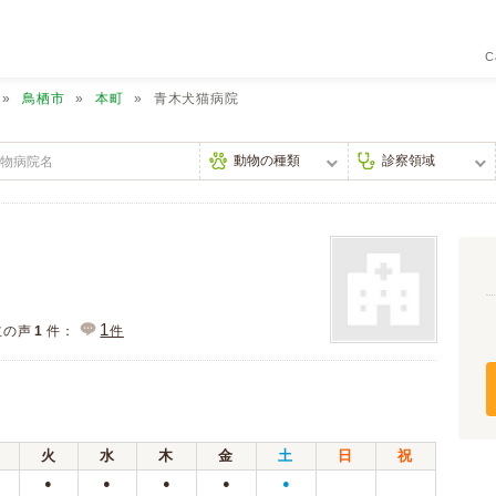
C
鳥栖市
本町
青木犬猫病院
1
主の声
1
件：
件
火
水
木
金
土
日
祝
●
●
●
●
●