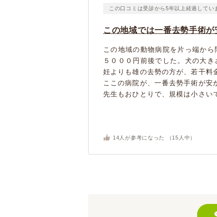
この口コミは受診から5年以上経過してい
この地域では一番去勢手術が
この地域の動物病院を片っ端から
５０００円前後でした。犬の大き
妊よりも雄の去勢の方が、若干料
ここの病院が、一番去勢手術が安
先生もおひとりで、規模は小さいで
14
人が参考になった （
15
人中）