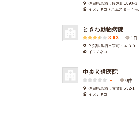
佐賀県鳥栖市藤木町1093-3
イヌ / ネコ / ハムスター /
ときわ動物病院
3.63
1件
佐賀県鳥栖市宿町１４３０−
イヌ / ネコ
中央犬猫医院
－
0件
佐賀県鳥栖市古賀町532-1
イヌ / ネコ