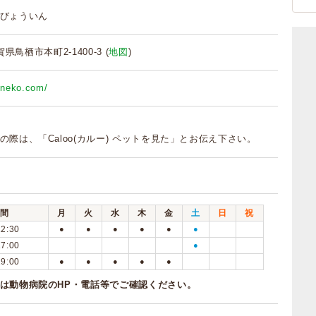
びょういん
佐賀県鳥栖市本町2-1400-3 (
地図
)
nuneko.com/
の際は、「Caloo(カルー) ペットを見た」とお伝え下さい。
間
月
火
水
木
金
土
日
祝
12:30
●
●
●
●
●
●
17:00
●
19:00
●
●
●
●
●
は動物病院のHP・電話等でご確認ください。