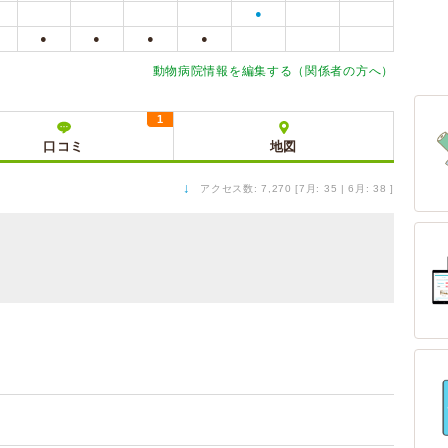
●
●
●
●
●
動物病院情報を編集する（関係者の方へ）
1
口コミ
地図
↓
アクセス数: 7,270 [7月: 35 | 6月: 38 ]