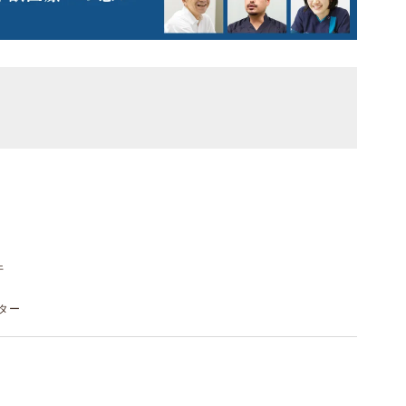
件
スター