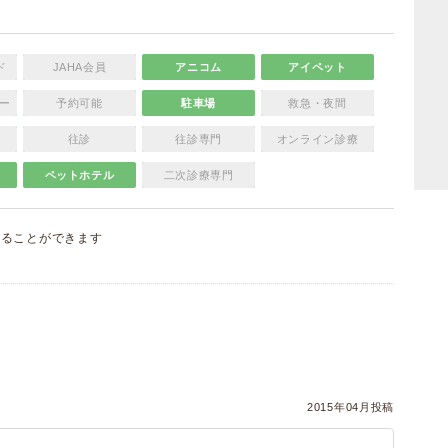
ド
JAHA会員
アニコム
アイペット
ー
予約可能
駐車場
救急・夜間
往診
往診専門
オンライン診療
ペットホテル
二次診療専門
することができます
）
2015年04月投稿