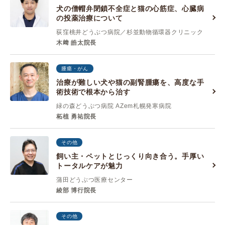
犬の僧帽弁閉鎖不全症と猫の心筋症、心臓病
の投薬治療について
荻窪桃井どうぶつ病院／杉並動物循環器クリニック
木﨑 皓太院長
腫瘍・がん
治療が難しい犬や猫の副腎腫瘍を、高度な手
術技術で根本から治す
緑の森どうぶつ病院 AZem札幌発寒病院
柘植 勇祐院長
その他
飼い主・ペットとじっくり向き合う。手厚い
トータルケアが魅力
蒲田どうぶつ医療センター
綾部 博行院長
その他