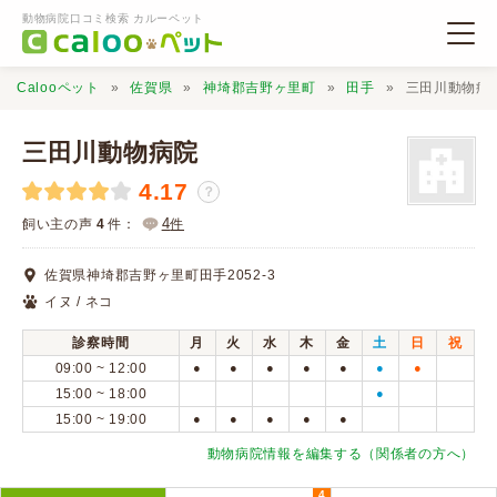
動物病院口コミ検索 カルーペット
Calooペット
佐賀県
神埼郡吉野ヶ里町
田手
三田川動物病
三田川動物病院
4.17
？
動物病院検索
4
飼い主の声
4
件：
件
佐賀県神埼郡吉野ヶ里町田手2052-3
口コミ検索
イヌ / ネコ
診察時間
月
火
水
木
金
土
日
祝
Calooペットとは？
09:00 ~ 12:00
●
●
●
●
●
●
●
15:00 ~ 18:00
●
15:00 ~ 19:00
●
●
●
●
●
口コミ投稿
動物病院情報を編集する（関係者の方へ）
4