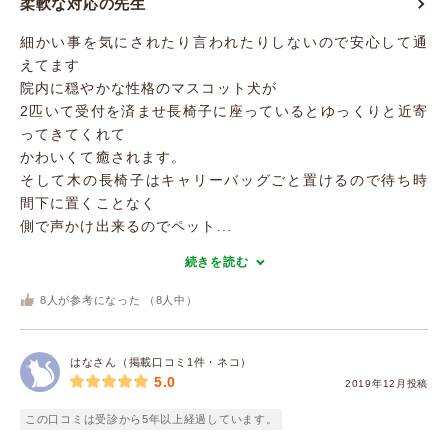
柔軟な対応の先生
細かい事を気にされたり言われたりしないので安心して通
えてます
院内に穏やかな性格のマスコット犬が
2匹いて受付を済ませ長椅子に座っているとゆっくりと近寄
ってきてくれて
かわいくて癒されます。
そして木の長椅子はキャリーバッグごと置けるので待ち時
間下に置くことなく
側で声かけ出来るのでペット...
続きを読む
8
人が参考になった （
8
人中）
はなさん（掲載口コミ1件・ネコ）
5.0
2019年12月投稿
この口コミは受診から5年以上経過しています。