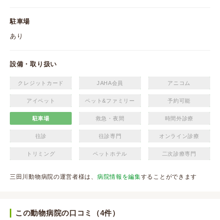
駐車場
あり
設備・取り扱い
クレジットカード
JAHA会員
アニコム
アイペット
ペット&ファミリー
予約可能
駐車場
救急・夜間
時間外診療
往診
往診専門
オンライン診療
トリミング
ペットホテル
二次診療専門
三田川動物病院の運営者様は、
病院情報を編集
することができます
この動物病院の口コミ（4件）