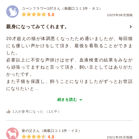
コーンフラワー107さん（掲載口コミ1件・ネコ）
5.0
2025年09月投稿
親身になってみてくれます。
20才超えの猫が体調悪くなったため通いましたが、毎回猫
にも優しい声かけをして頂き、最後を看取ることができま
した。
必要以上に不安な声掛けはせず、血液検査の結果をみなが
ら頑張ってますねと言って頂き、飼い主としてはありがた
かったです。
また子猫を保護し、飼うことになりましたがずっとお世話
になりたいと...
続きを読む
1
人が参考になった （
1
人中）
柴の父さん（掲載口コミ1件・イヌ）
4.5
2021年05月投稿