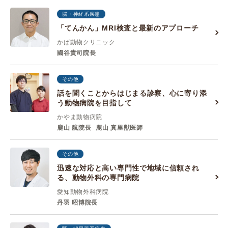
脳・神経系疾患
「てんかん」MRI検査と最新のアプローチ
かば動物クリニック
國谷貴司院長
その他
話を聞くことからはじまる診察、心に寄り添
う動物病院を目指して
かやま動物病院
鹿山 航院長
鹿山 真里獣医師
その他
迅速な対応と高い専門性で地域に信頼され
る、動物外科の専門病院
愛知動物外科病院
丹羽 昭博院長