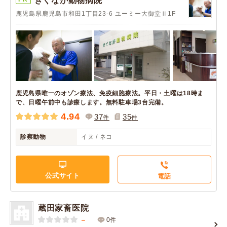
きくなが動物病院
鹿児島県鹿児島市和田1丁目23-6 ユーミー大御堂Ⅱ1F
鹿児島県唯一のオゾン療法、免疫細胞療法。平日・土曜は18時ま
で、日曜午前中も診療します。無料駐車場3台完備。
4.94
37
35
件
件
診察動物
イヌ / ネコ
公式サイト
電話
蔵田家畜医院
－
0件