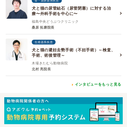
腎・泌尿器系疾患
犬と猫の尿管結石（尿管閉塞）に対する治
療〜外科手術を中心に〜
福島中央どうぶつクリニック
桑原 拓磨院長
生殖器系疾患
犬と猫の避妊去勢手術（不妊手術）～検査、
手術、術後管理～
木場きたむら動物病院
北村 亮院長
インタビューをもっと見る