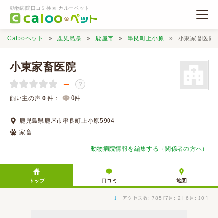
動物病院口コミ検索 カルーペット
Calooペット
鹿児島県
鹿屋市
串良町上小原
小東家畜医院
小東家畜医院
－
？
動物病院検索
0
飼い主の声
0
件：
件
鹿児島県鹿屋市串良町上小原5904
口コミ検索
家畜
動物病院情報を編集する（関係者の方へ）
Calooペットとは？
トップ
口コミ
地図
口コミ投稿
↓
アクセス数: 785 [7月: 2 | 6月: 10 ]