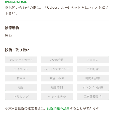
0994-63-0846
※お問い合わせの際は、「Caloo(カルー) ペットを見た」とお伝え
下さい。
診療動物
家畜
設備・取り扱い
クレジットカード
JAHA会員
アニコム
アイペット
ペット&ファミリー
予約可能
駐車場
救急・夜間
時間外診療
往診
往診専門
オンライン診療
トリミング
ペットホテル
二次診療専門
小東家畜医院の運営者様は、
病院情報を編集
することができます