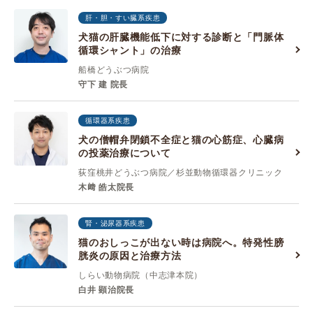
肝・胆・すい臓系疾患
犬猫の肝臓機能低下に対する診断と「門脈体
循環シャント」の治療
船橋どうぶつ病院
守下 建 院長
循環器系疾患
犬の僧帽弁閉鎖不全症と猫の心筋症、心臓病
の投薬治療について
荻窪桃井どうぶつ病院／杉並動物循環器クリニック
木﨑 皓太院長
腎・泌尿器系疾患
猫のおしっこが出ない時は病院へ。特発性膀
胱炎の原因と治療方法
しらい動物病院（中志津本院）
白井 顕治院長