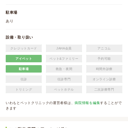
駐車場
あり
設備・取り扱い
クレジットカード
JAHA会員
アニコム
アイペット
ペット&ファミリー
予約可能
駐車場
救急・夜間
時間外診療
往診
往診専門
オンライン診療
トリミング
ペットホテル
二次診療専門
いわもとペットクリニックの運営者様は、
病院情報を編集
することがで
きます