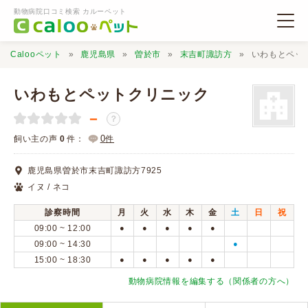
動物病院口コミ検索 カルーペット
Calooペット
鹿児島県
曽於市
末吉町諏訪方
いわもとペッ
いわもとペットクリニック
－
？
動物病院検索
0
飼い主の声
0
件：
件
鹿児島県曽於市末吉町諏訪方7925
口コミ検索
イヌ / ネコ
診察時間
月
火
水
木
金
土
日
祝
Calooペットとは？
09:00 ~ 12:00
●
●
●
●
●
09:00 ~ 14:30
●
15:00 ~ 18:30
●
●
●
●
●
口コミ投稿
動物病院情報を編集する（関係者の方へ）