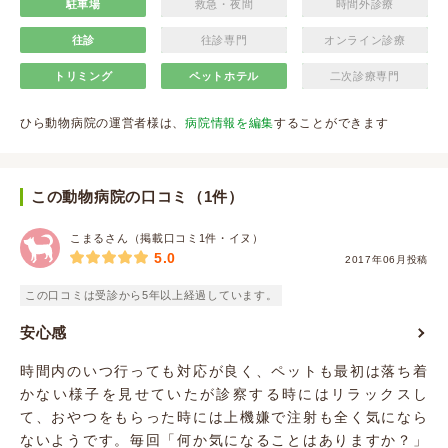
駐車場
救急・夜間
時間外診療
往診
往診専門
オンライン診療
トリミング
ペットホテル
二次診療専門
ひら動物病院の運営者様は、
病院情報を編集
することができます
この動物病院の口コミ（1件）
こまるさん（掲載口コミ1件・イヌ）
5.0
2017年06月投稿
この口コミは受診から5年以上経過しています。
安心感
時間内のいつ行っても対応が良く、ペットも最初は落ち着
かない様子を見せていたが診察する時にはリラックスし
て、おやつをもらった時には上機嫌で注射も全く気になら
ないようです。毎回「何か気になることはありますか？」