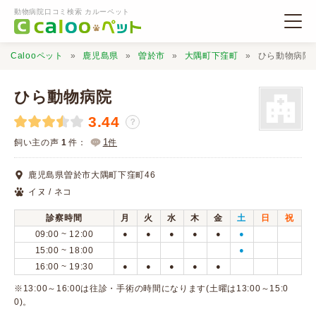
動物病院口コミ検索 カルーペット
Calooペット
鹿児島県
曽於市
大隅町下窪町
ひら動物病院
ひら動物病院
3.44
？
動物病院検索
1
飼い主の声
1
件：
件
鹿児島県曽於市大隅町下窪町46
口コミ検索
イヌ / ネコ
診察時間
月
火
水
木
金
土
日
祝
Calooペットとは？
09:00 ~ 12:00
●
●
●
●
●
●
15:00 ~ 18:00
●
16:00 ~ 19:30
●
●
●
●
●
口コミ投稿
※13:00～16:00は往診・手術の時間になります(土曜は13:00～15:0
0)。