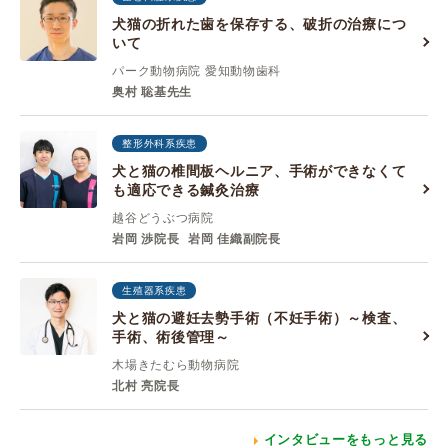
犬猫の折れた歯を保存する、破折の治療につ
いて
パーク動物病院 愛知動物歯科
奥村 聡基先生
整形外科系疾患
犬と猫の椎間板ヘルニア、手術ができなくて
も適応できる鍼灸治療
越谷どうぶつ病院
岩岡 渉院長
岩岡 佳織副院長
生殖器系疾患
犬と猫の避妊去勢手術（不妊手術）～検査、
手術、術後管理～
木場きたむら動物病院
北村 亮院長
インタビューをもっと見る