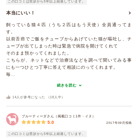
この口コミは受診から5年以上経過しています。
本当にいい！
飼っている猫４匹（うち２匹はもう天使）全員通ってま
す。
以前舌癌でご飯をチューブからあげていた猫が嘔吐し、チ
ューブが出てしまった時は緊急で病院を開けてくれて
そのまま預かってくれました。
こちらが、ネットなどで治療法などを調べて聞いてみる事
にも一つひとつ丁寧に答えて相談にのってくれます。
毎...
続きを読む
14
人が参考になった （
18
人中）
ブルーティーダさん（掲載口コミ1件・イヌ）
5.0
2017年09月投稿
この口コミは受診から5年以上経過しています。