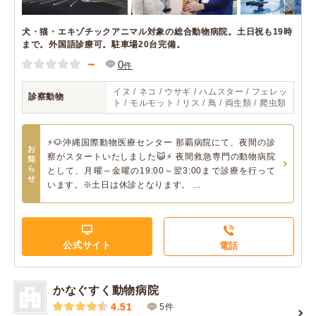
犬・猫・エキゾチックアニマル対象の総合動物病院。土日祝も19時
まで。外国語診療可。駐車場20台完備。
－
0
件
イヌ / ネコ / ウサギ / ハムスター / フェレッ
診察動物
ト / モルモット / リス / 鳥 / 両生類 / 爬虫類
⚡🐶沖縄国際動物医療センター 那覇病院にて、夜間の診
お
察がスタートいたしました😺⚡ 夜間救急専門の動物病院
知
ら
として、月曜～金曜の19:00～翌3:00まで診療を行って
せ
います。※土日は休診となります。 ...
公式サイト
電話
かなぐすく動物病院
4.51
5件