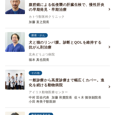
腹腔鏡による低侵襲の肝臓生検で、慢性肝炎
の早期発見・早期治療
カトウ獣医科クリニック
加藤 直之院長
腫瘍・がん
犬と猫のリンパ腫。診断とQOLを維持する
抗がん剤治療
北央どうぶつ病院
福本 真也院長
その他
一般診療から高度診療まで幅広くカバー。進
化を続ける動物病院
アイリス動物医療センター
中村 匡佑代表
加藤 和貴院⻑
佐々⽊ 慎弥副院⻑
⼩⽥ 寿美⼦獣医師
整形外科系疾患