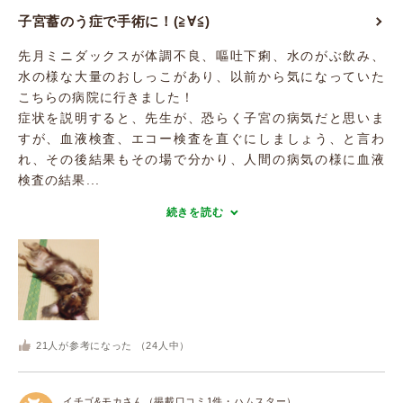
子宮蓄のう症で手術に！(≧∀≦)
先月ミニダックスが体調不良、嘔吐下痢、水のがぶ飲み、
水の様な大量のおしっこがあり、以前から気になっていた
こちらの病院に行きました！
症状を説明すると、先生が、恐らく子宮の病気だと思いま
すが、血液検査、エコー検査を直ぐにしましょう、と言わ
れ、その後結果もその場で分かり、人間の病気の様に血液
検査の結果...
続きを読む
21
人が参考になった （
24
人中）
イチゴ&モカさん（掲載口コミ1件・ハムスター）