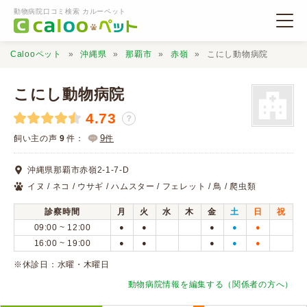
動物病院口コミ検索 カルーペット
Calooペット
沖縄県
那覇市
赤嶺
こにし動物病院
こにし動物病院
4.73
？
動物病院検索
9
飼い主の声
9
件：
件
沖縄県那覇市赤嶺2-1-7-D
口コミ検索
イヌ / ネコ / ウサギ / ハムスター / フェレット / 鳥 / 爬虫類
診察時間
月
火
水
木
金
土
日
祝
Calooペットとは？
09:00 ~ 12:00
●
●
●
●
●
16:00 ~ 19:00
●
●
●
●
●
口コミ投稿
※休診日：水曜・木曜日
動物病院情報を編集する（関係者の方へ）