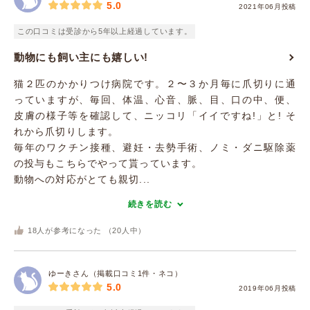
5.0
2021年06月投稿
この口コミは受診から5年以上経過しています。
動物にも飼い主にも嬉しい!
猫２匹のかかりつけ病院です。２〜３か月毎に爪切りに通
っていますが、毎回、体温、心音、脈、目、口の中、便、
皮膚の様子等を確認して、ニッコリ「イイですね!」と! そ
れから爪切りします。
毎年のワクチン接種、避妊・去勢手術、ノミ・ダニ駆除薬
の投与もこちらでやって貰っています。
動物への対応がとても親切...
続きを読む
18
人が参考になった （
20
人中）
ゆーきさん（掲載口コミ1件・ネコ）
5.0
2019年06月投稿