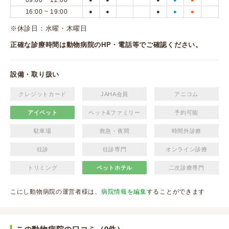
09:00 ~ 12:00
16:00 ~ 19:00
●
●
●
●
●
※休診日：水曜・木曜日
正確な診療時間は動物病院のHP・電話等でご確認ください。
設備・取り扱い
クレジットカード
JAHA会員
アニコム
アイペット
ペット&ファミリー
予約可能
駐車場
救急・夜間
時間外診療
往診
往診専門
オンライン診療
トリミング
ペットホテル
二次診療専門
こにし動物病院の運営者様は、
病院情報を編集
することができます