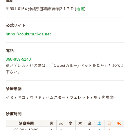
住所
〒901-0154 沖縄県那覇市赤嶺2-1-7-D (
地図
)
公式サイト
https://doubutu.ti-da.net
電話
098-859-5240
※お問い合わせの際は、「Caloo(カルー) ペットを見た」とお伝え
下さい。
診療動物
イヌ / ネコ / ウサギ / ハムスター / フェレット / 鳥 / 爬虫類
診療時間
診察時間
月
火
水
木
金
土
日
祝
●
●
●
●
●