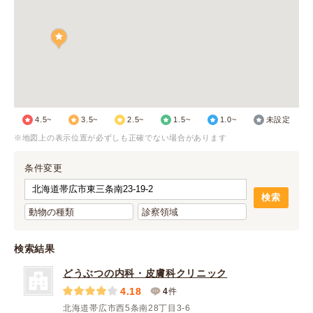
4.5~
3.5~
2.5~
1.5~
1.0~
未設定
※地図上の表示位置が必ずしも正確でない場合があります
条件変更
検索結果
どうぶつの内科・皮膚科クリニック
4.18
4
件
北海道帯広市西5条南28丁目3-6