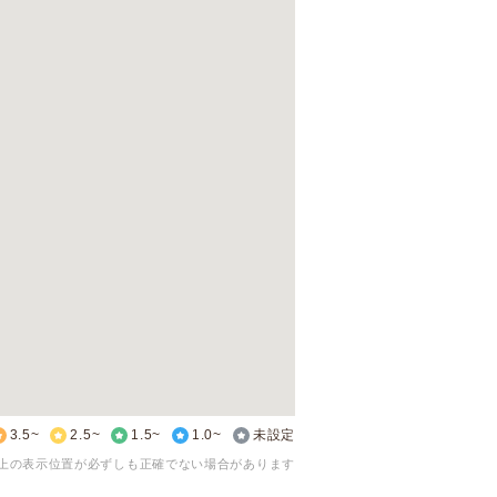
3.5~
2.5~
1.5~
1.0~
未設定
上の表示位置が必ずしも正確でない場合があります