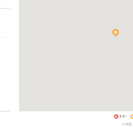
4.5~
※地図