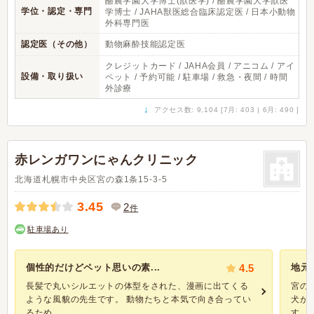
酪農学園大学博士(獣医学) / 酪農学園大学獣医
学位・認定・専門
学博士 / JAHA獣医総合臨床認定医 / 日本小動物
外科専門医
認定医（その他）
動物麻酔技能認定医
クレジットカード / JAHA会員 / アニコム / アイ
設備・取り扱い
ペット / 予約可能 / 駐車場 / 救急・夜間 / 時間
外診療
↓
アクセス数: 9,104 [7月: 403 | 6月: 490 ]
赤レンガワンにゃんクリニック
北海道札幌市中央区宮の森1条15-3-5
3.45
2
件
駐車場あり
個性的だけどペット思いの素...
4.5
地元
長髪で丸いシルエットの体型をされた、漫画に出てくる
宮の
ような風貌の先生です。 動物たちと本気で向き合ってい
犬が
るため...
す。 .