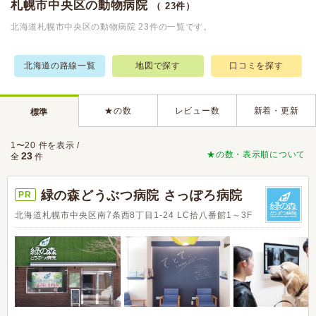
札幌市中央区の動物病院
（ 23件）
北海道札幌市中央区の動物病院 23件の一覧です。
北海道の路線一覧
地図で探す
口コミを探す
★の数
レビュー数
新着・更新
標準
1〜20 件を表示 /
★の数・表示順について
23
全
件
緑の森どうぶつ病院 さっぽろ病院
PR
北海道札幌市中央区南7条西8丁目1-24 LC拾八番館1～3F