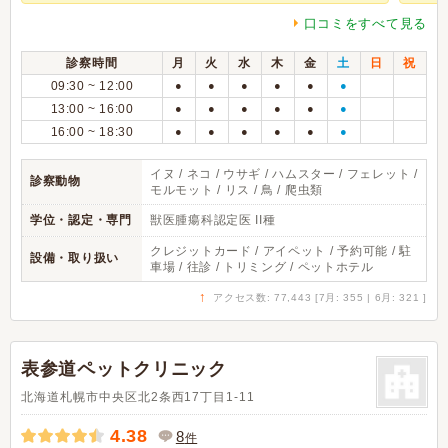
口コミをすべて見る
診察時間
月
火
水
木
金
土
日
祝
09:30 ~ 12:00
●
●
●
●
●
●
13:00 ~ 16:00
●
●
●
●
●
●
16:00 ~ 18:30
●
●
●
●
●
●
イヌ / ネコ / ウサギ / ハムスター / フェレット /
診察動物
モルモット / リス / 鳥 / 爬虫類
学位・認定・専門
獣医腫瘍科認定医 II種
クレジットカード / アイペット / 予約可能 / 駐
設備・取り扱い
車場 / 往診 / トリミング / ペットホテル
↑
アクセス数: 77,443 [7月: 355 | 6月: 321 ]
表参道ペットクリニック
北海道札幌市中央区北2条西17丁目1-11
4.38
8
件