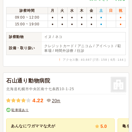
診察時間
月
火
水
木
金
土
日
祝
09:00 ~ 12:00
●
●
●
●
●
●
●
15:00 ~ 19:00
●
●
●
●
●
●
●
診察動物
イヌ / ネコ
クレジットカード / アニコム / アイペット / 駐
設備・取り扱い
車場 / 時間外診療 / 往診
↑
アクセス数: 40,687 [7月: 158 | 6月: 144 ]
石山通り動物病院
北海道札幌市中央区南十七条西10-1-25
4.22
20
件
駐車場あり
あんなにワガママな犬が
5.0
亀を