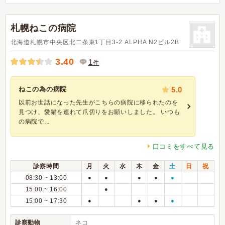
札幌ねこの病院
北海道札幌市中央区北二条東1丁目3-2 ALPHA N2ビル2B
3.40
1
件
ねこの為の病院
5.0
以前お世話になった先生がこちらの病院に移られたのを
見つけ、愛猫を連れて爪切りをお願いしました。 いつも
の病院で...
口コミをすべて見る
診察時間
月
火
水
木
金
土
日
祝
08:30 ~ 13:00
●
●
●
●
●
15:00 ~ 16:00
●
15:00 ~ 17:30
●
●
●
●
診察動物
ネコ