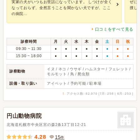
実家の犬がいつもお世話になっています。 しつけが全く
ぜに
なっておらず、全然言うことを聞かない犬ですが、ここ
捜し
の病院...
口コミをすべて見る
診察時間
月
火
水
木
金
土
日
祝
09:30 ~ 11:30
●
●
●
●
●
●
●
●
15:30 ~ 18:00
●
●
●
●
●
●
●
●
イヌ / ネコ / ウサギ / ハムスター / フェレット /
診察動物
モルモット / 鳥 / 爬虫類
設備・取り扱い
アイペット / 予約可能 / 駐車場
↑
アクセス数: 82,970 [7月: 258 | 6月: 253 ]
円山動物病院
北海道札幌市中央区宮の森2条13丁目12-21
4.28
15
件