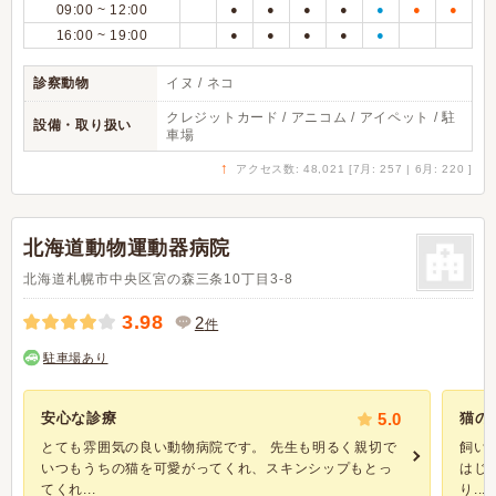
09:00 ~ 12:00
●
●
●
●
●
●
●
16:00 ~ 19:00
●
●
●
●
●
診察動物
イヌ / ネコ
クレジットカード / アニコム / アイペット / 駐
設備・取り扱い
車場
↑
アクセス数: 48,021 [7月: 257 | 6月: 220 ]
北海道動物運動器病院
北海道札幌市中央区宮の森三条10丁目3-8
3.98
2
件
駐車場あり
安心な診療
5.0
猫の
とても雰囲気の良い動物病院です。 先生も明るく親切で
飼い
いつもうちの猫を可愛がってくれ、スキンシップもとっ
はじ
てくれ...
り...