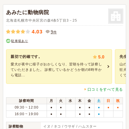
あみたに動物病院
北海道札幌市中央区宮の森4条5丁目3－25
4.03
9
件
駐車場あり
親切で的確です。
5.0
先生
愛犬が夜中に様子がおかしくなり、翌朝を待って診察し
山の
ていただきました。 診察しているかどうか朝の8時半か
狂犬
ら電話...
くても
口コミをすべて見る
診察時間
月
火
水
木
金
土
日
祝
09:30 ~ 12:00
●
●
●
●
●
●
●
16:00 ~ 19:00
●
●
●
●
●
診察動物
イヌ / ネコ / ウサギ / ハムスター