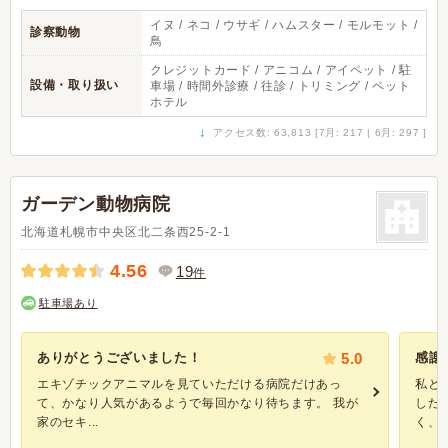
イヌ / ネコ / ウサギ / ハムスター / モルモット /
診察動物
鳥
クレジットカード / アニコム / アイペット / 駐
設備・取り扱い
車場 / 時間外診療 / 往診 / トリミング / ペット
ホテル
↓
アクセス数: 63,813 [7月: 217 | 6月: 297 ]
ガーデン動物病院
北海道札幌市中央区北二条西25-2-1
4.56
19
件
駐車場あり
ありがとうございました！
5.0
感謝
エキゾチックアニマルを見ていただける病院だけあっ
私と
て、かなり人気があるようで毎回かなり待ちます。 我が
した
家のセキ...
く、小