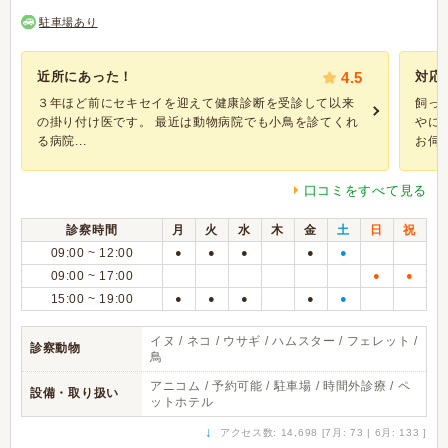
駐車場あり
近所にあった！
4.5
対応
３年ほど前にセキセイを迎えて健康診断を受診して以来
飼っ
の掛り付け医です。 最近は動物病院でも小鳥を診てくれ
やに
る病院...
お伺..
口コミをすべて見る
診察時間
月
火
水
木
金
土
日
祝
09:00 ~ 12:00
●
●
●
●
●
09:00 ~ 17:00
●
●
15:00 ~ 19:00
●
●
●
●
●
イヌ / ネコ / ウサギ / ハムスター / フェレット /
診察動物
鳥
アニコム / 予約可能 / 駐車場 / 時間外診療 / ペ
設備・取り扱い
ットホテル
↓
アクセス数: 14,698 [7月: 73 | 6月: 133 ]