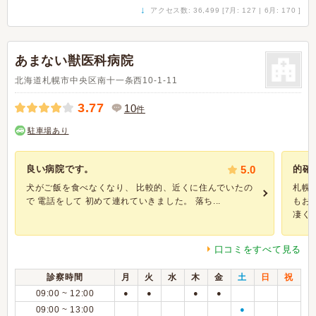
↓
アクセス数: 36,499 [7月: 127 | 6月: 170 ]
あまない獣医科病院
北海道札幌市中央区南十一条西10-1-11
3.77
10
件
駐車場あり
良い病院です。
5.0
的確
犬がご飯を食べなくなり、 比較的、近くに住んでいたの
札幌
で 電話をして 初めて連れていきました。 落ち...
もお
凄く心.
口コミをすべて見る
診察時間
月
火
水
木
金
土
日
祝
09:00 ~ 12:00
●
●
●
●
09:00 ~ 13:00
●