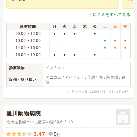
口コミをすべて見る
診察時間
月
火
水
木
金
土
日
祝
09:00 ~ 12:00
●
●
●
●
10:00 ~ 12:00
●
●
●
14:00 ~ 16:00
●
●
●
16:00 ~ 19:00
●
●
●
●
診察動物
イヌ / ネコ
アニコム / アイペット / 予約可能 / 駐車場 / 往
設備・取り扱い
診
↓
アクセス数: 2,900 [7月: 44 | 6月: 67 ]
星川動物病院
北海道札幌市中央区宮の森2条6-2-10
3.47
5
件