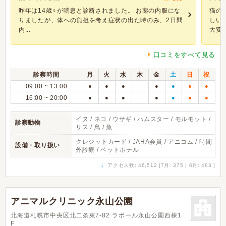
昨年は14歳♀が喘息と診断されました。 お薬の内服にな
猫の
りましたが、体への負担を考え症状の出た時のみ、2日間
しい
内...
大変良
口コミをすべて見る
診察時間
月
火
水
木
金
土
日
祝
09:00 ~ 13:00
●
●
●
●
●
●
●
16:00 ~ 20:00
●
●
●
●
●
●
●
イヌ / ネコ / ウサギ / ハムスター / モルモット /
診察動物
リス / 鳥 / 魚
クレジットカード / JAHA会員 / アニコム / 時間
設備・取り扱い
外診療 / ペットホテル
↓
アクセス数: 46,512 [7月: 375 | 6月: 483 ]
アニマルクリニック永山公園
北海道札幌市中央区北二条東7-82 ラポール永山公園西棟1
F