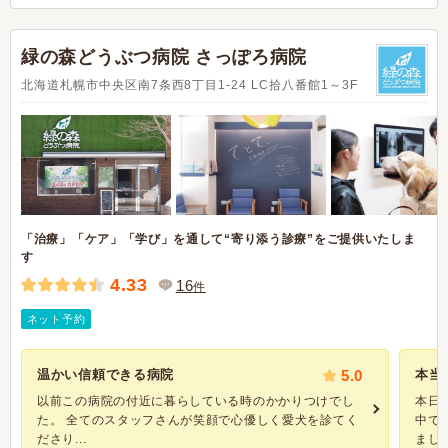
緑の森どうぶつ病院 さっぽろ病院
北海道札幌市中央区南7条西8丁目1-24 LC拾八番館1～3F
「治療」「ケア」「学び」を通して“寄り添う診療”をご提供いたしま
す
4.33
16
件
ネット予約
温かい信頼できる病院
5.0
本当
以前この病院の付近に暮らしている時のかかりつけでし
本日
た。 全てのスタッフさんが笑顔で心優しく愛犬を診てく
中で
ださり...
まし..