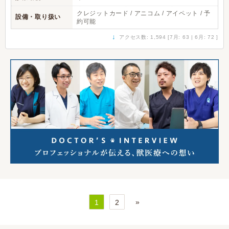
クレジットカード / アニコム / アイペット / 予
設備・取り扱い
約可能
↓
アクセス数: 1,594 [7月: 63 | 6月: 72 ]
»
1
2