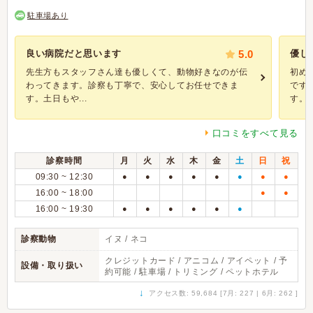
駐車場あり
良い病院だと思います
5.0
優し
先生方もスタッフさん達も優しくて、動物好きなのが伝
初め
わってきます。診察も丁寧で、安心してお任せできま
です
す。土日もや...
す。ト
口コミをすべて見る
診察時間
月
火
水
木
金
土
日
祝
09:30 ~ 12:30
●
●
●
●
●
●
●
●
16:00 ~ 18:00
●
●
16:00 ~ 19:30
●
●
●
●
●
●
診察動物
イヌ / ネコ
クレジットカード / アニコム / アイペット / 予
設備・取り扱い
約可能 / 駐車場 / トリミング / ペットホテル
↓
アクセス数: 59,684 [7月: 227 | 6月: 262 ]