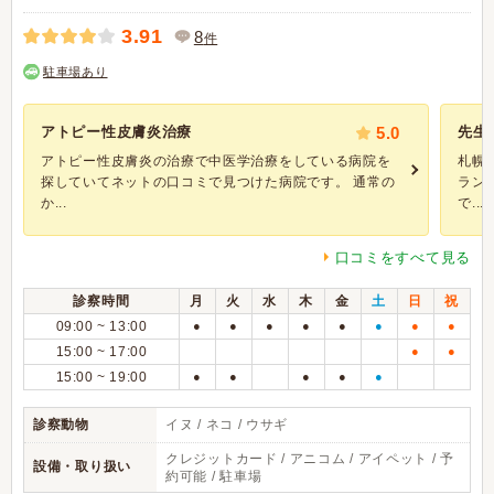
3.91
8
件
駐車場あり
アトピー性皮膚炎治療
5.0
先生
アトピー性皮膚炎の治療で中医学治療をしている病院を
札幌
探していてネットの口コミで見つけた病院です。 通常の
ラン
か...
で...
口コミをすべて見る
診察時間
月
火
水
木
金
土
日
祝
09:00 ~ 13:00
●
●
●
●
●
●
●
●
15:00 ~ 17:00
●
●
15:00 ~ 19:00
●
●
●
●
●
診察動物
イヌ / ネコ / ウサギ
クレジットカード / アニコム / アイペット / 予
設備・取り扱い
約可能 / 駐車場