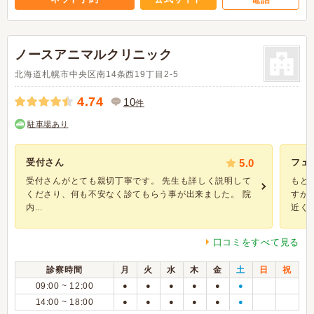
ノースアニマルクリニック
北海道札幌市中央区南14条西19丁目2-5
4.74
10
件
駐車場あり
受付さん
5.0
フェ
受付さんがとても親切丁寧です。 先生も詳しく説明して
もと
くださり、何も不安なく診てもらう事が出来ました。 院
すが
内...
近くに.
口コミをすべて見る
診察時間
月
火
水
木
金
土
日
祝
09:00 ~ 12:00
●
●
●
●
●
●
14:00 ~ 18:00
●
●
●
●
●
●