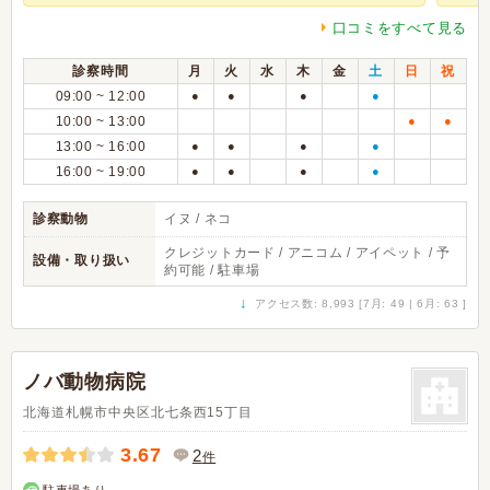
口コミをすべて見る
診察時間
月
火
水
木
金
土
日
祝
09:00 ~ 12:00
●
●
●
●
10:00 ~ 13:00
●
●
13:00 ~ 16:00
●
●
●
●
16:00 ~ 19:00
●
●
●
●
診察動物
イヌ / ネコ
クレジットカード / アニコム / アイペット / 予
設備・取り扱い
約可能 / 駐車場
↓
アクセス数: 8,993 [7月: 49 | 6月: 63 ]
ノバ動物病院
北海道札幌市中央区北七条西15丁目
3.67
2
件