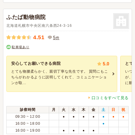
ふたば動物病院
北海道札幌市中央区南六条西24-3-16
4.51
5
件
駐車場あり
安心してお願いできる病院
5.0
とて
とても物腰柔らかく、親切丁寧な先生です。 質問にもこ
いつ
ちらがわかるように説明してくれて、コミュニケーショ
が、
ンが取...
に動物
口コミをすべて見る
診察時間
月
火
水
木
金
土
日
祝
09:30 ~ 12:00
●
●
●
●
●
●
●
16:00 ~ 18:00
●
16:00 ~ 19:00
●
●
●
●