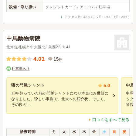
設備・取り扱い
クレジットカード / アニコム / 駐車場
↓
アクセス数: 32,918 [7月: 193 | 6月: 205 ]
中馬動物病院
北海道札幌市中央区北1条西23-1-41
4.01
15
件
駐車場あり
猫の門脈シャント
5.0
中馬
13年飼っていた猫が門脈シャントになり本当にお世話に
中馬
なりました。珍しい事例で、北大への紹介状、そして、
ック
その後の...
通院し
口コミをすべて見る
診察時間
月
火
水
木
金
土
日
祝