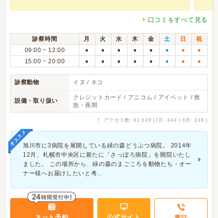
口コミをすべて見る
診察時間
月
火
水
木
金
土
日
祝
09:00 ~ 12:00
●
●
●
●
●
●
●
●
15:00 ~ 20:00
●
●
●
●
●
●
●
●
診察動物
イヌ / ネコ
クレジットカード / アニコム / アイペット / 救
設備・取り扱い
急・夜間
↑
アクセス数: 82,628 [7月: 344 | 6月: 338 ]
オススメ
旭川市に3病院を展開している緑の森どうぶつ病院。 2014年
12月、札幌市中央区に新たに「さっぽろ病院」を開院いたし
ました。 この場所から、緑の森のまごころを動物たち・オー
ナー様へお届けしたいと考...
ネット予約
公式サイト
電話