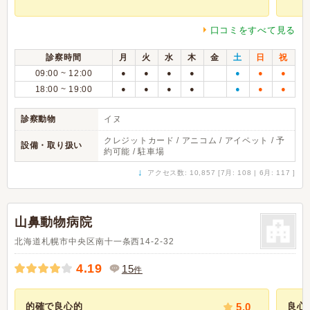
口コミをすべて見る
診察時間
月
火
水
木
金
土
日
祝
09:00 ~ 12:00
●
●
●
●
●
●
●
18:00 ~ 19:00
●
●
●
●
●
●
●
診察動物
イヌ
クレジットカード / アニコム / アイペット / 予
設備・取り扱い
約可能 / 駐車場
↓
アクセス数: 10,857 [7月: 108 | 6月: 117 ]
山鼻動物病院
北海道札幌市中央区南十一条西14-2-32
4.19
15
件
的確で良心的
5.0
良心