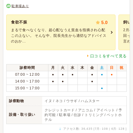
駐車場あり
食欲不振
5.0
飼い
まるで食べなくなり、超心配なうえ貧血を指摘され心配
2月
この上ない。 そんな中、院長先生から適切なアドバイス
回っ
のおか...
言われ
口コミをすべて見る
診察時間
月
火
水
木
金
土
日
祝
07:00 ~ 12:00
●
●
●
●
●
●
14:00 ~ 17:00
●
●
●
15:00 ~ 17:00
●
診察動物
イヌ / ネコ / ウサギ / ハムスター
クレジットカード / アニコム / アイペット / 予
設備・取り扱い
約可能 / 駐車場 / 往診 / トリミング / ペットホ
テル
↓
アクセス数: 36,435 [7月: 108 | 6月: 128 ]