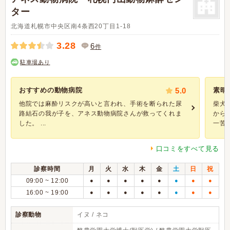
ター
北海道札幌市中央区南4条西20丁目1-18
3.28
6
件
駐車場あり
おすすめの動物病院
5.0
素晴
他院では麻酔リスクが高いと言われ、手術を断られた尿
柴犬
路結石の我が子を、アネス動物病院さんが救ってくれま
から
した。 ...
一苦労
口コミをすべて見る
診察時間
月
火
水
木
金
土
日
祝
09:00 ~ 12:00
●
●
●
●
●
●
●
●
16:00 ~ 19:00
●
●
●
●
●
●
●
●
診察動物
イヌ / ネコ