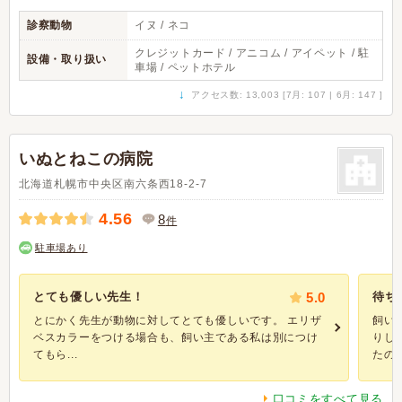
診察動物
イヌ / ネコ
クレジットカード / アニコム / アイペット / 駐
設備・取り扱い
車場 / ペットホテル
↓
アクセス数: 13,003 [7月: 107 | 6月: 147 ]
いぬとねこの病院
北海道札幌市中央区南六条西18-2-7
4.56
8
件
駐車場あり
とても優しい先生！
5.0
待ち
とにかく先生が動物に対してとても優しいです。 エリザ
飼い
ベスカラーをつける場合も、飼い主である私は別につけ
りし
てもら...
たので.
口コミをすべて見る