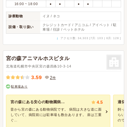
16:00 ~ 18:00
●
●
●
●
診察動物
イヌ / ネコ
クレジットカード / アニコム / アイペット / 駐
設備・取り扱い
車場 / 往診 / ペットホテル
↓
アクセス数: 34,303 [7月: 103 | 6月: 128 ]
宮の森アニマルホスピタル
北海道札幌市中央区宮の森四条10-3-14
3.59
2
件
駐車場あり
宮の森にある安心の動物園病...
4.5
適切
昔から宮の森にある動物病院です。 病院は大きな道に面
飼っ
していて、病院前には駐車場も数台あります。 扉は三重
らい
ぐ...
のです