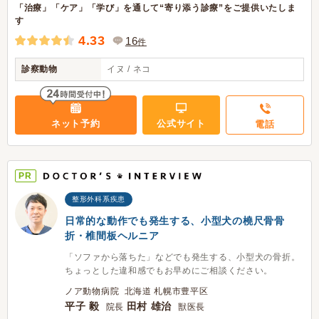
「治療」「ケア」「学び」を通して“寄り添う診療”をご提供いたしま
す
4.33
16
件
診察動物
イヌ / ネコ
ネット予約
公式サイト
電話
PR
整形外科系疾患
日常的な動作でも発生する、小型犬の橈尺骨骨
折・椎間板ヘルニア
「ソファから落ちた」などでも発生する、小型犬の骨折。
ちょっとした違和感でもお早めにご相談ください。
ノア動物病院 北海道 札幌市豊平区
平子 毅
田村 雄治
院長
獣医長