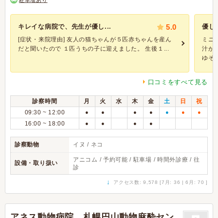
駐車場あり
キレイな病院で、先生が優し...
5.0
優し
[症状・来院理由] 友人の猫ちゃんが５匹赤ちゃんを産ん
ミニ
だと聞いたので １匹うちの子に迎えました。 生後１...
汁が
ゆそう
口コミをすべて見る
診察時間
月
火
水
木
金
土
日
祝
09:30 ~ 12:00
●
●
●
●
●
●
●
16:00 ~ 18:00
●
●
●
●
診察動物
イヌ / ネコ
アニコム / 予約可能 / 駐車場 / 時間外診療 / 往
設備・取り扱い
診
↓
アクセス数: 9,578 [7月: 36 | 6月: 70 ]
アネス動物病院 札幌円山動物麻酔セン