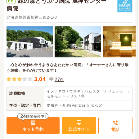
緑の森どうぶつ病院 旭神センター
PR
病院
北海道旭川市旭神三条2-1-8
「心と心が触れ合うようなあたたかい病院」「オーナーさんに寄り添
う診療」を心がけています！
3.04
27
件
イヌ / ネコ / ウサギ / ハムスター / フェレット /
診察動物
モルモット / リス / 鳥
学位・認定・専門
皮膚科・耳科(Vet Derm Tokyo)
ネット予約
公式サイト
電話