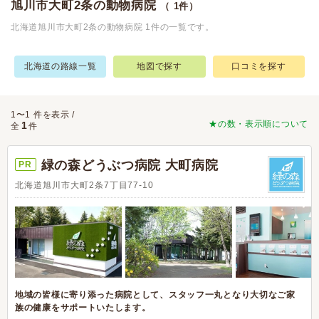
旭川市大町2条の動物病院
（ 1件）
北海道旭川市大町2条の動物病院 1件の一覧です。
北海道の路線一覧
地図で探す
口コミを探す
1〜1 件を表示 /
★の数・表示順について
1
全
件
緑の森どうぶつ病院 大町病院
PR
北海道旭川市大町2条7丁目77-10
地域の皆様に寄り添った病院として、スタッフ一丸となり大切なご家
族の健康をサポートいたします。