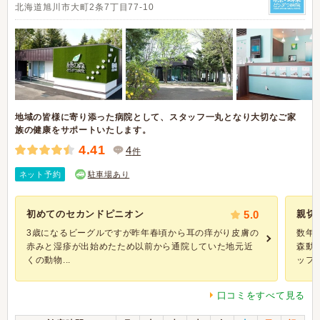
北海道旭川市大町2条7丁目77-10
地域の皆様に寄り添った病院として、スタッフ一丸となり大切なご家
族の健康をサポートいたします。
4.41
4
件
ネット予約
駐車場あり
初めてのセカンドピニオン
5.0
親切
3歳になるビーグルですが昨年春頃から耳の痒がり皮膚の
数年
赤みと湿疹が出始めたため以前から通院していた地元近
森動
くの動物...
ッフの
口コミをすべて見る