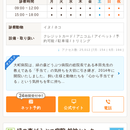
診察時間
月
火
水
木
金
土
日
祝
09:00 ~ 12:00
●
●
●
●
●
●
●
●
15:00 ~ 18:00
●
●
●
●
●
●
●
●
診察動物
イヌ / ネコ
クレジットカード / アニコム / アイペット / 予
設備・取り扱い
約可能 / 駐車場 / トリミング
↓
アクセス数: 25,012 [7月: 154 | 6月: 194 ]
オススメ
大町病院は、緑の森どうぶつ病院の総院長である本田先生の
教えである「手当て」の気持ちを大切に引き継ぎ、2014年に
開院いたしました。 飼い主様と動物たちを「心から手当てす
る」という気持ちを常に持ち...
ネット予約
公式サイト
電話