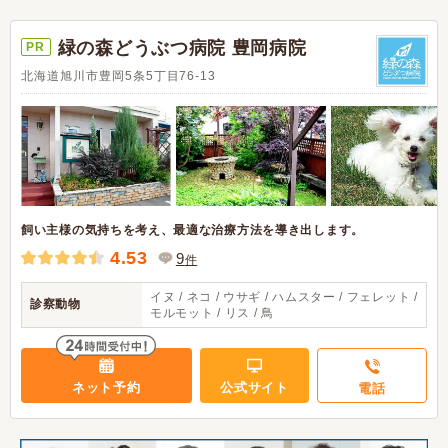
緑の森どうぶつ病院 豊岡病院
PR
北海道旭川市豊岡5条5丁目76-13
飼い主様の気持ちを考え、最適な治療方法を導き出します。
4.53
9
件
イヌ / ネコ / ウサギ / ハムスター / フェレット /
診察動物
モルモット / リス / 鳥
ネット予約
公式サイト
電話