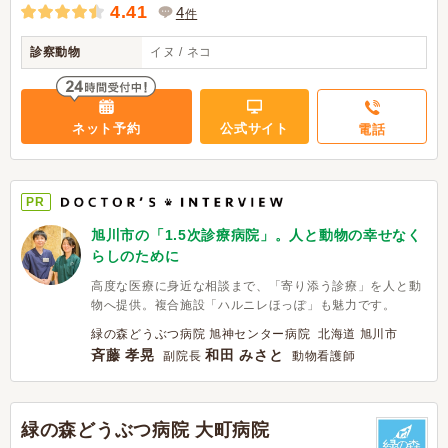
4.41
4
件
診察動物
イヌ / ネコ
ネット予約
公式サイト
電話
PR
旭川市の「1.5次診療病院」。人と動物の幸せなく
らしのために
高度な医療に身近な相談まで、「寄り添う診療」を人と動
物へ提供。複合施設「ハルニレほっぽ」も魅力です。
緑の森どうぶつ病院 旭神センター病院 北海道 旭川市
斉藤 孝晃
和田 みさと
副院長
動物看護師
緑の森どうぶつ病院 大町病院