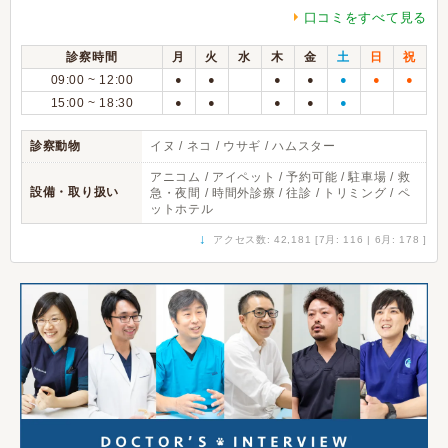
口コミをすべて見る
診察時間
月
火
水
木
金
土
日
祝
09:00 ~ 12:00
●
●
●
●
●
●
●
15:00 ~ 18:30
●
●
●
●
●
診察動物
イヌ / ネコ / ウサギ / ハムスター
アニコム / アイペット / 予約可能 / 駐車場 / 救
設備・取り扱い
急・夜間 / 時間外診療 / 往診 / トリミング / ペ
ットホテル
↓
アクセス数: 42,181 [7月: 116 | 6月: 178 ]