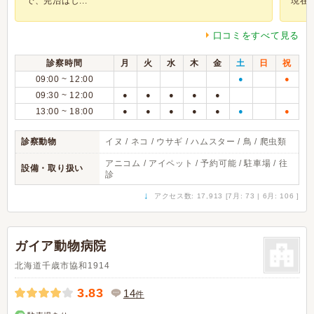
で、完治はし...
現在も
口コミをすべて見る
診察時間
月
火
水
木
金
土
日
祝
09:00 ~ 12:00
●
●
09:30 ~ 12:00
●
●
●
●
●
13:00 ~ 18:00
●
●
●
●
●
●
●
診察動物
イヌ / ネコ / ウサギ / ハムスター / 鳥 / 爬虫類
アニコム / アイペット / 予約可能 / 駐車場 / 往
設備・取り扱い
診
↓
アクセス数: 17,913 [7月: 73 | 6月: 106 ]
ガイア動物病院
北海道千歳市協和1914
3.83
14
件