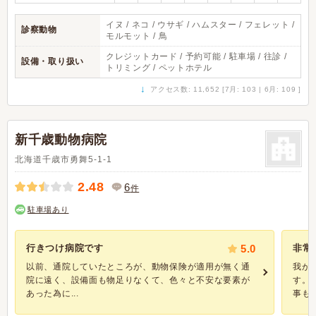
イヌ / ネコ / ウサギ / ハムスター / フェレット /
診察動物
モルモット / 鳥
クレジットカード / 予約可能 / 駐車場 / 往診 /
設備・取り扱い
トリミング / ペットホテル
↓
アクセス数: 11,652 [7月: 103 | 6月: 109 ]
新千歳動物病院
北海道千歳市勇舞5-1-1
2.48
6
件
駐車場あり
行きつけ病院です
5.0
非常
以前、通院していたところが、動物保険が適用が無く通
我が
院に遠く、設備面も物足りなくて、色々と不安な要素が
す。
あった為に...
事もな