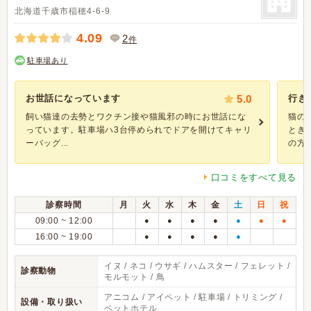
北海道千歳市稲穂4-6-9
4.09
2
件
駐車場あり
お世話になっています
5.0
行き
飼い猫達の去勢とワクチン接や猫風邪の時にお世話にな
猫の
っています。駐車場ハ3台停められでドアを開けてキャリ
とき
ーバッグ...
の方た.
口コミをすべて見る
診察時間
月
火
水
木
金
土
日
祝
09:00 ~ 12:00
●
●
●
●
●
●
●
16:00 ~ 19:00
●
●
●
●
●
イヌ / ネコ / ウサギ / ハムスター / フェレット /
診察動物
モルモット / 鳥
アニコム / アイペット / 駐車場 / トリミング /
設備・取り扱い
ペットホテル