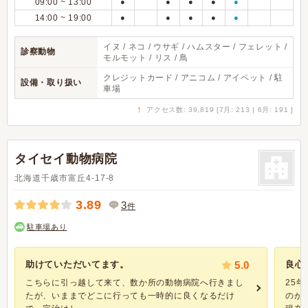
09:00 ~ 13:00
●
●
●
●
●
14:00 ~ 19:00
●
●
●
●
●
イヌ / ネコ / ウサギ / ハムスター / フェレット /
診察動物
モルモット / リス / 鳥
クレジットカード / アニコム / アイペット / 駐
設備・取り扱い
車場
↑
アクセス数: 39,819 [7月: 213 | 6月: 191 ]
タイセイ動物病院
北海道千歳市富丘4-17-8
3.89
3
件
駐車場あり
助けていただいてます。
5.0
良心
こちらに引っ越して来て、数か所の動物病院へ行きまし
25
たが、いままでどこに行っても一時的に良くなるだけ
のが