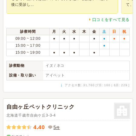
後に受診し...
て、色.
口コミをすべて見る
診察時間
月
火
水
木
金
土
日
祝
09:00 ~ 12:00
●
●
●
●
●
●
●
15:00 ~ 17:00
●
15:00 ~ 19:00
●
●
●
●
診察動物
イヌ / ネコ
設備・取り扱い
アイペット
↓
アクセス数: 31,760 [7月: 160 | 6月: 229 ]
自由ヶ丘ペットクリニック
北海道千歳市自由ケ丘3-3-4
4.40
5
件