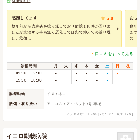
駐車場あり
感謝してます
5.0
お世
数年前から皮膚炎を繰り返しており病院も何件か回りま
数年
したが完治する事も無く悪化しては薬で抑えての繰り返
まず
し、最後に...
比...
口コミをすべて見る
診察時間
月
火
水
木
金
土
日
祝
09:00 ~ 12:00
●
●
●
●
●
●
15:30 ~ 18:30
●
●
●
●
●
診察動物
イヌ / ネコ
設備・取り扱い
アニコム / アイペット / 駐車場
↑
アクセス数: 31,350 [7月: 187 | 6月: 175 ]
イコロ動物病院