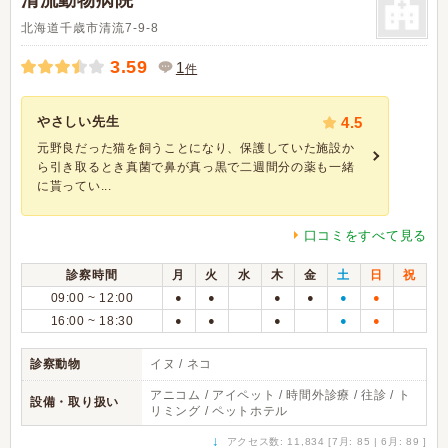
清流動物病院
北海道千歳市清流7-9-8
3.59
1
件
やさしい先生
4.5
元野良だった猫を飼うことになり、保護していた施設か
ら引き取るとき真菌で鼻が真っ黒で二週間分の薬も一緒
に貰ってい...
口コミをすべて見る
診察時間
月
火
水
木
金
土
日
祝
09:00 ~ 12:00
●
●
●
●
●
●
16:00 ~ 18:30
●
●
●
●
●
診察動物
イヌ / ネコ
アニコム / アイペット / 時間外診療 / 往診 / ト
設備・取り扱い
リミング / ペットホテル
↓
アクセス数: 11,834 [7月: 85 | 6月: 89 ]