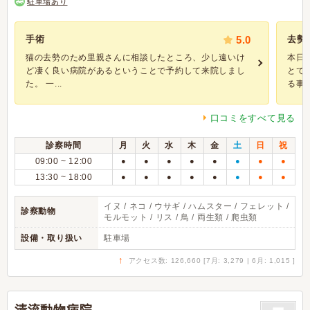
駐車場あり
手術
5.0
去勢
猫の去勢のため里親さんに相談したところ、少し遠いけ
本日
ど凄く良い病院があるということで予約して来院しまし
とて
た。 一...
る事な.
口コミをすべて見る
診察時間
月
火
水
木
金
土
日
祝
09:00 ~ 12:00
●
●
●
●
●
●
●
●
13:30 ~ 18:00
●
●
●
●
●
●
●
●
イヌ / ネコ / ウサギ / ハムスター / フェレット /
診察動物
モルモット / リス / 鳥 / 両生類 / 爬虫類
設備・取り扱い
駐車場
↑
アクセス数: 126,660 [7月: 3,279 | 6月: 1,015 ]