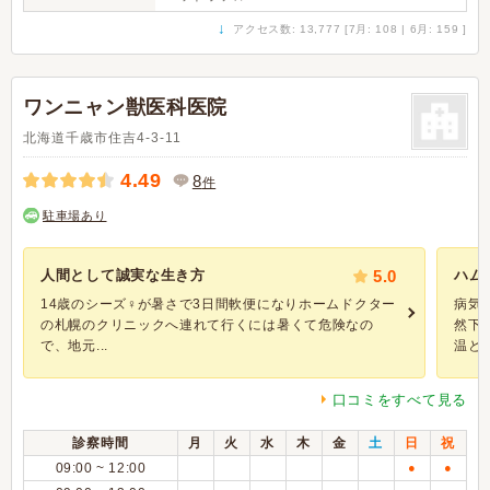
↓
アクセス数: 13,777 [7月: 108 | 6月: 159 ]
ワンニャン獣医科医院
北海道千歳市住吉4-3-11
4.49
8
件
駐車場あり
人間として誠実な生き方
5.0
ハム
14歳のシーズ♀が暑さで3日間軟便になりホームドクター
病気
の札幌のクリニックへ連れて行くには暑くて危険なの
然下
で、地元...
温と..
口コミをすべて見る
診察時間
月
火
水
木
金
土
日
祝
09:00 ~ 12:00
●
●