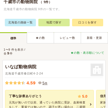
千歳市の動物病院
（ 9件）
北海道千歳市の動物病院 9件の一覧です。
北海道の路線一覧
地図で探す
口コミを探す
★の数
レビュー数
新着・更新
標準
1〜9 件を表示 /
★の数・表示順について
9
全
件
いなば動物病院
北海道千歳市春日町4-2-24
4.59
5
件
丁寧な診察ありがとう
5.0
信用
元気が無いので以前、通っていた病院に受診、血液検査
家族
をして、重篤では無いので、調子が悪い場合は、二週間
って