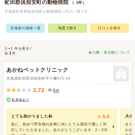
虻田郡倶知安町の動物病院
（ 1件）
北海道虻田郡倶知安町の動物病院 1件の一覧です。
北海道の路線一覧
地図で探す
口コミを探す
1〜1 件を表示 /
★の数・表示順について
1
全
件
あかねペットクリニック
北海道虻田郡倶知安町字八幡425-16
2.72
6
件
駐車場あり
とても助かりました👍
5.0
犬の
急に、初めて野良猫の診察に伺いとても親切で優しく対
まだ
応していただきました。ありがとうございます。2～3日
かね