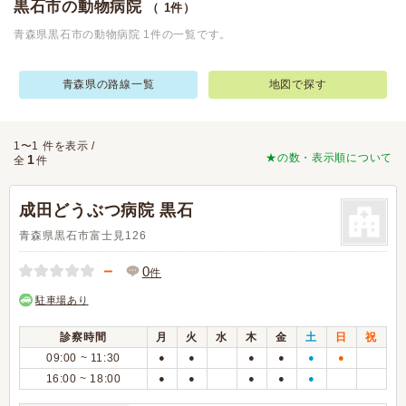
黒石市の動物病院
（ 1件）
青森県黒石市の動物病院 1件の一覧です。
青森県の路線一覧
地図で探す
1〜1 件を表示 /
★の数・表示順について
1
全
件
成田どうぶつ病院 黒石
青森県黒石市富士見126
－
0
件
駐車場あり
診察時間
月
火
水
木
金
土
日
祝
09:00 ~ 11:30
●
●
●
●
●
●
16:00 ~ 18:00
●
●
●
●
●