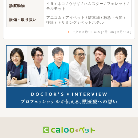
イヌ / ネコ / ウサギ / ハムスター / フェレット /
診察動物
モルモット
アニコム / アイペット / 駐車場 / 救急・夜間 /
設備・取り扱い
往診 / トリミング / ペットホテル
↑
アクセス数: 2,435 [7月: 36 | 6月: 13 ]