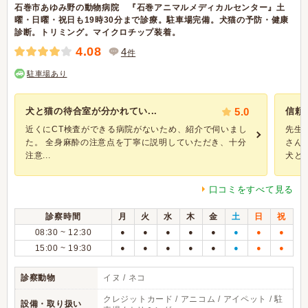
石巻市あゆみ野の動物病院 『石巻アニマルメディカルセンター』土
曜・日曜・祝日も19時30分まで診療。駐車場完備。犬猫の予防・健康
診断。トリミング。マイクロチップ装着。
4.08
4
件
駐車場あり
犬と猫の待合室が分かれてい...
5.0
信頼
近くにCT検査ができる病院がないため、紹介で伺いまし
先生
た。 全身麻酔の注意点を丁寧に説明していただき、十分
さん
注意...
犬と猫.
口コミをすべて見る
診察時間
月
火
水
木
金
土
日
祝
08:30 ~ 12:30
●
●
●
●
●
●
●
●
15:00 ~ 19:30
●
●
●
●
●
●
●
●
診察動物
イヌ / ネコ
クレジットカード / アニコム / アイペット / 駐
設備・取り扱い