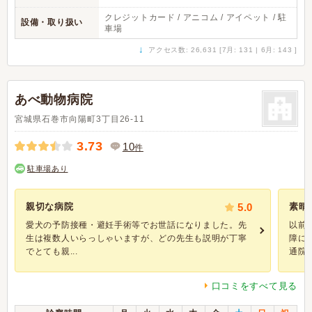
クレジットカード / アニコム / アイペット / 駐
設備・取り扱い
車場
↓
アクセス数: 26,631 [7月: 131 | 6月: 143 ]
あべ動物病院
宮城県石巻市向陽町3丁目26-11
3.73
10
件
駐車場あり
親切な病院
5.0
素晴
愛犬の予防接種・避妊手術等でお世話になりました。先
以前
生は複数人いらっしゃいますが、どの先生も説明が丁寧
障に
でとても親...
通院し
口コミをすべて見る