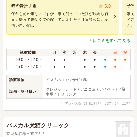
猫の骨折手術
5.0
子宮
何年も前の事なのですが、家で飼っていた猫が脱走し何
家で
日も帰って来なくて心配していましたら４日後位に、か
メス
弱い声が聞...
た。生
口コミをすべて見る
診察時間
月
火
水
木
金
土
日
祝
09:00 ~ 12:00
●
●
●
●
●
●
●
15:00 ~ 17:00
●
●
●
●
●
●
診察動物
イヌ / ネコ / ウサギ / 鳥
クレジットカード / アニコム / アイペット / 駐
設備・取り扱い
車場 / トリミング
↑
アクセス数: 29,815 [7月: 137 | 6月: 117 ]
パスカル犬猫クリニック
宮城県石巻市茜平3-2