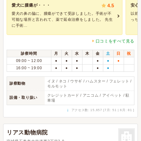
愛犬に腫瘍が・・・
4.5
安心
愛犬の鼻の脇に、腫瘍ができて受診しました。手術が不
以前
可能な場所と言われて、薬で延命治療をしました。 先生
っち
に手術...
口コミをすべて見る
診察時間
月
火
水
木
金
土
日
祝
09:00 ~ 12:00
●
●
●
●
●
●
16:00 ~ 19:00
●
●
●
●
●
イヌ / ネコ / ウサギ / ハムスター / フェレット /
診察動物
モルモット
クレジットカード / アニコム / アイペット / 駐
設備・取り扱い
車場
↓
アクセス数: 15,657 [7月: 51 | 6月: 81 ]
リアス動物病院