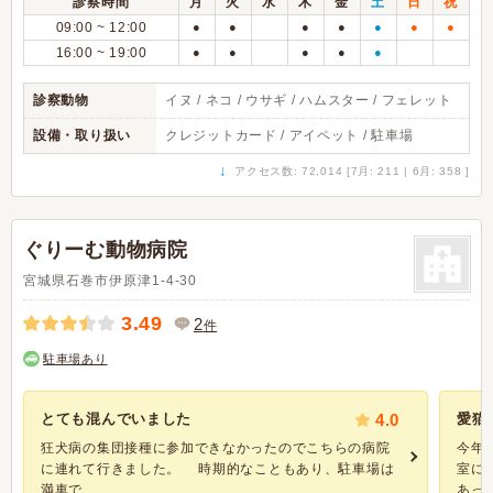
診察時間
月
火
水
木
金
土
日
祝
09:00 ~ 12:00
●
●
●
●
●
●
●
16:00 ~ 19:00
●
●
●
●
●
診察動物
イヌ / ネコ / ウサギ / ハムスター / フェレット
設備・取り扱い
クレジットカード / アイペット / 駐車場
↓
アクセス数: 72,014 [7月: 211 | 6月: 358 ]
ぐりーむ動物病院
宮城県石巻市伊原津1-4-30
3.49
2
件
駐車場あり
とても混んでいました
4.0
愛猫
狂犬病の集団接種に参加できなかったのでこちらの病院
今年
に連れて行きました。 時期的なこともあり、駐車場は
室に
満車で...
あった.