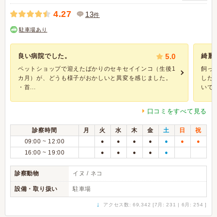
4.27
13
件
駐車場あり
良い病院でした。
5.0
綺麗
ペットショップで迎えたばかりのセキセイインコ（生後1
飼っ
カ月）が、どうも様子がおかしいと異変を感じました。
した
・首...
いてい.
口コミをすべて見る
診察時間
月
火
水
木
金
土
日
祝
09:00 ~ 12:00
●
●
●
●
●
●
●
16:00 ~ 19:00
●
●
●
●
●
診察動物
イヌ / ネコ
設備・取り扱い
駐車場
↓
アクセス数: 69,342 [7月: 231 | 6月: 254 ]