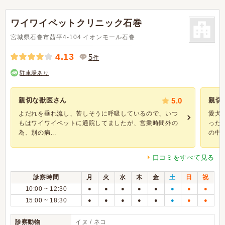
ワイワイペットクリニック石巻
宮城県石巻市茜平4-104 イオンモール石巻
4.13
5
件
駐車場あり
親切な獣医さん
5.0
親切
よだれを垂れ流し、苦しそうに呼吸しているので、いつ
愛犬
もはワイワイペットに通院してましたが、営業時間外の
った
為、別の病...
の中..
口コミをすべて見る
診察時間
月
火
水
木
金
土
日
祝
10:00 ~ 12:30
●
●
●
●
●
●
●
●
15:00 ~ 18:30
●
●
●
●
●
●
●
●
診察動物
イヌ / ネコ