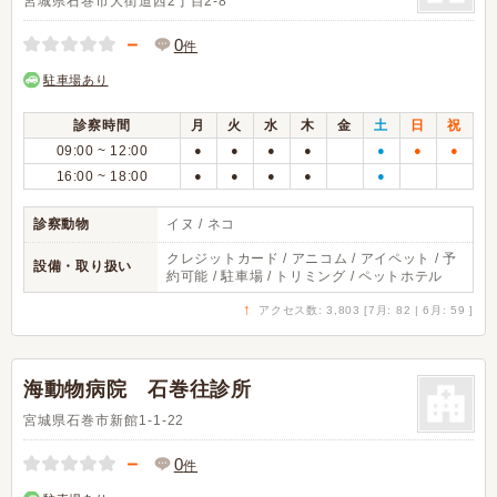
宮城県石巻市大街道西2丁目2-8
－
0
件
駐車場あり
診察時間
月
火
水
木
金
土
日
祝
09:00 ~ 12:00
●
●
●
●
●
●
●
16:00 ~ 18:00
●
●
●
●
●
診察動物
イヌ / ネコ
クレジットカード / アニコム / アイペット / 予
設備・取り扱い
約可能 / 駐車場 / トリミング / ペットホテル
↑
アクセス数: 3,803 [7月: 82 | 6月: 59 ]
海動物病院 石巻往診所
宮城県石巻市新館1-1-22
－
0
件