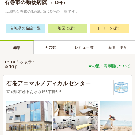
石巻市の動物病院
（ 10件）
宮城県石巻市の動物病院 10件の一覧です。
宮城県の路線一覧
地図で探す
口コミを探す
★の数
レビュー数
新着・更新
標準
1〜10 件を表示 /
★の数・表示順について
10
全
件
石巻アニマルメディカルセンター
宮城県石巻市あゆみ野5丁目5-5