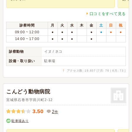
口コミをすべて見る
診察時間
月
火
水
木
金
土
日
祝
09:00 ~ 12:00
●
●
●
●
●
●
●
14:00 ~ 17:00
●
●
●
●
診察動物
イヌ / ネコ
設備・取り扱い
駐車場
↑
アクセス数: 19,657 [7月: 76 | 6月: 73 ]
こんどう動物病院
宮城県石巻市宇田川町2-12
3.50
2
件
駐車場あり