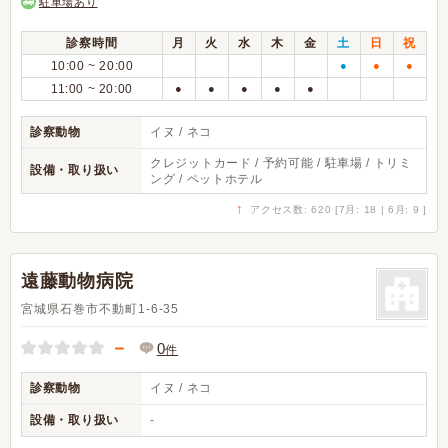
駐車場あり
診察時間
月
火
水
木
金
土
日
祝
10:00 ~ 20:00
●
●
●
11:00 ~ 20:00
●
●
●
●
●
診察動物
イヌ / ネコ
クレジットカード / 予約可能 / 駐車場 / トリミ
設備・取り扱い
ング / ペットホテル
↑
アクセス数: 620 [7月: 18 | 6月: 9 ]
遠藤動物病院
宮城県石巻市不動町1-6-35
－
0
件
診察動物
イヌ / ネコ
設備・取り扱い
-