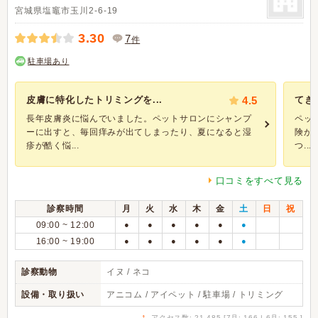
宮城県塩竈市玉川2-6-19
3.30
7
件
駐車場あり
皮膚に特化したトリミングを...
4.5
てき
長年皮膚炎に悩んでいました。ペットサロンにシャンプ
ペッ
ーに出すと、毎回痒みが出てしまったり、夏になると湿
険が
疹が酷く悩...
つ...
口コミをすべて見る
診察時間
月
火
水
木
金
土
日
祝
09:00 ~ 12:00
●
●
●
●
●
●
16:00 ~ 19:00
●
●
●
●
●
●
診察動物
イヌ / ネコ
設備・取り扱い
アニコム / アイペット / 駐車場 / トリミング
↑
アクセス数: 21,485 [7月: 166 | 6月: 155 ]