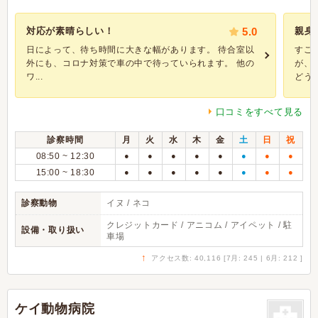
対応が素晴らしい！
5.0
親身
日によって、待ち時間に大きな幅があります。 待合室以
すご
外にも、コロナ対策で車の中で待っていられます。 他の
が、
ワ...
どうし
口コミをすべて見る
診察時間
月
火
水
木
金
土
日
祝
08:50 ~ 12:30
●
●
●
●
●
●
●
●
15:00 ~ 18:30
●
●
●
●
●
●
●
●
診察動物
イヌ / ネコ
クレジットカード / アニコム / アイペット / 駐
設備・取り扱い
車場
↑
アクセス数: 40,116 [7月: 245 | 6月: 212 ]
ケイ動物病院