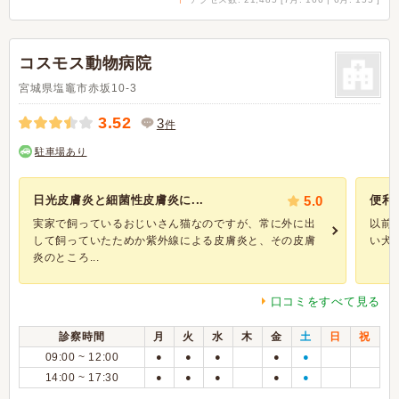
コスモス動物病院
宮城県塩竈市赤坂10-3
3.52
3
件
駐車場あり
日光皮膚炎と細菌性皮膚炎に...
5.0
便利
実家で飼っているおじいさん猫なのですが、常に外に出
以前
して飼っていたためか紫外線による皮膚炎と、その皮膚
い犬
炎のところ...
口コミをすべて見る
診察時間
月
火
水
木
金
土
日
祝
09:00 ~ 12:00
●
●
●
●
●
14:00 ~ 17:30
●
●
●
●
●