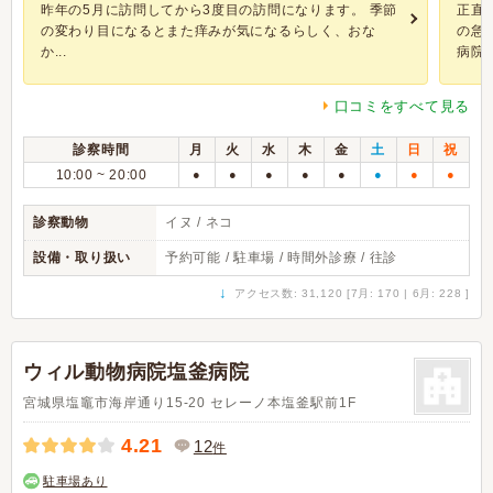
昨年の5月に訪問してから3度目の訪問になります。 季節
正直
の変わり目になるとまた痒みが気になるらしく、おな
の急
か...
病院へ.
口コミをすべて見る
診察時間
月
火
水
木
金
土
日
祝
10:00 ~ 20:00
●
●
●
●
●
●
●
●
診察動物
イヌ / ネコ
設備・取り扱い
予約可能 / 駐車場 / 時間外診療 / 往診
↓
アクセス数: 31,120 [7月: 170 | 6月: 228 ]
ウィル動物病院塩釜病院
宮城県塩竈市海岸通り15-20 セレーノ本塩釜駅前1F
4.21
12
件
駐車場あり