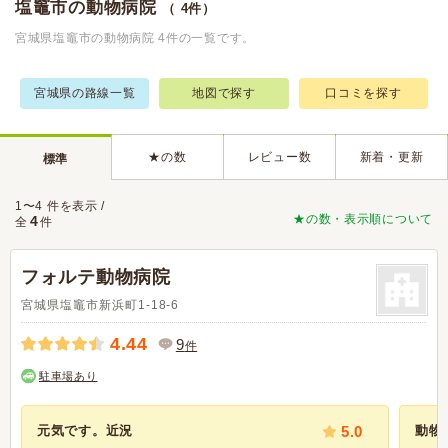
塩竈市の動物病院
（ 4件）
宮城県塩竈市の動物病院 4件の一覧です。
宮城県の路線一覧
地図で探す
口コミを探す
★の数
レビュー数
新着・更新
標準
1〜4 件を表示 /
★の数・表示順について
4
全
件
フォルテ動物病院
宮城県塩竈市新浜町1-18-6
4.44
9
件
駐車場あり
元気です。近況
5.0
動物