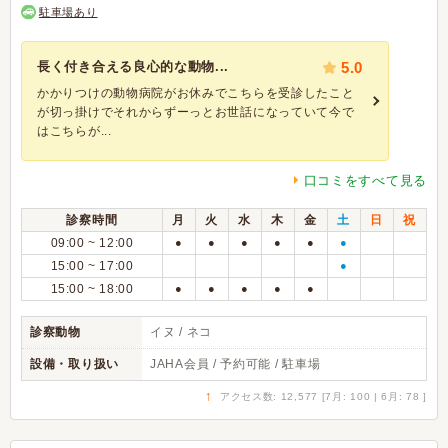
駐車場あり
長く付き合える良心的な動物...
5.0
かかりつけの動物病院がお休みでこちらを受診したこと
が切っ掛けでそれからずーっとお世話になっていて今で
はこちらが...
口コミをすべて見る
診察時間
月
火
水
木
金
土
日
祝
09:00 ~ 12:00
●
●
●
●
●
●
15:00 ~ 17:00
●
15:00 ~ 18:00
●
●
●
●
●
診察動物
イヌ / ネコ
設備・取り扱い
JAHA会員 / 予約可能 / 駐車場
↑
アクセス数: 12,577 [7月: 100 | 6月: 78 ]