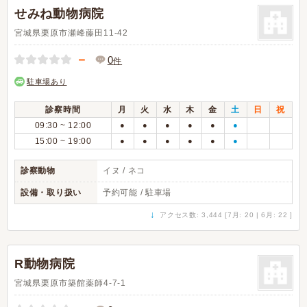
せみね動物病院
宮城県栗原市瀬峰藤田11-42
－
0
件
駐車場あり
診察時間
月
火
水
木
金
土
日
祝
09:30 ~ 12:00
●
●
●
●
●
●
15:00 ~ 19:00
●
●
●
●
●
●
診察動物
イヌ / ネコ
設備・取り扱い
予約可能 / 駐車場
↓
アクセス数: 3,444 [7月: 20 | 6月: 22 ]
R動物病院
宮城県栗原市築館薬師4-7-1