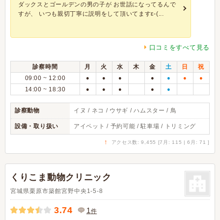
ダックスとゴールデンの男の子が お世話になってるんで
すが、 いつも親切丁寧に説明をして頂いてますε-(...
口コミをすべて見る
診察時間
月
火
水
木
金
土
日
祝
09:00 ~ 12:00
●
●
●
●
●
●
●
14:00 ~ 18:30
●
●
●
●
●
診察動物
イヌ / ネコ / ウサギ / ハムスター / 鳥
設備・取り扱い
アイペット / 予約可能 / 駐車場 / トリミング
↑
アクセス数: 9,455 [7月: 115 | 6月: 71 ]
くりこま動物クリニック
宮城県栗原市築館宮野中央1-5-8
3.74
1
件