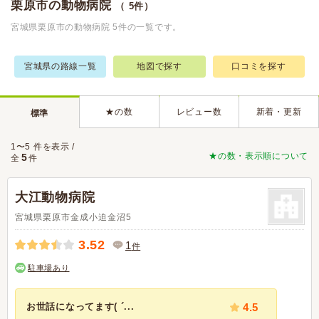
栗原市の動物病院
（ 5件）
宮城県栗原市の動物病院 5件の一覧です。
宮城県の路線一覧
地図で探す
口コミを探す
★の数
レビュー数
新着・更新
標準
1〜5 件を表示 /
★の数・表示順について
5
全
件
大江動物病院
宮城県栗原市金成小迫金沼5
3.52
1
件
駐車場あり
お世話になってます( ´...
4.5