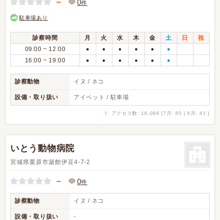
－
0
件
駐車場あり
診察時間
月
火
水
木
金
土
日
祝
09:00 ~ 12:00
●
●
●
●
●
●
16:00 ~ 19:00
●
●
●
●
●
●
診察動物
イヌ / ネコ
設備・取り扱い
アイペット / 駐車場
↑
アクセス数: 16,098 [7月: 85 | 6月: 41 ]
いとう動物病院
宮城県栗原市築館伊豆4-7-2
－
0
件
診察動物
イヌ / ネコ
設備・取り扱い
-