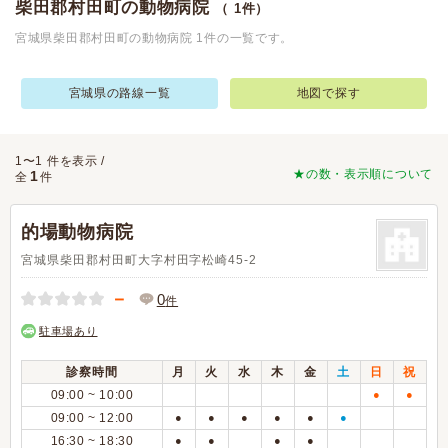
柴田郡村田町の動物病院
（ 1件）
宮城県柴田郡村田町の動物病院 1件の一覧です。
宮城県の路線一覧
地図で探す
1〜1 件を表示 /
★の数・表示順について
1
全
件
的場動物病院
宮城県柴田郡村田町大字村田字松崎45-2
－
0
件
駐車場あり
診察時間
月
火
水
木
金
土
日
祝
09:00 ~ 10:00
●
●
09:00 ~ 12:00
●
●
●
●
●
●
16:30 ~ 18:30
●
●
●
●