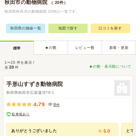
秋田市の動物病院
（ 20件）
秋田県秋田市の動物病院 20件の一覧です。
秋田県の路線一覧
地図で探す
口コミを探す
★の数
レビュー数
新着・更新
標準
1〜20 件を表示 /
★の数・表示順について
20
全
件
手形山すずき動物病院
秋田県秋田市広面蓮沼78-1
4.79
8
件
駐車場あり
ありがとうございました
5.0
とて