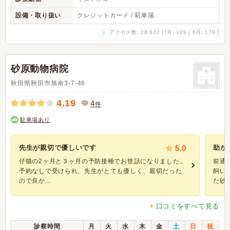
設備・取り扱い
クレジットカード / 駐車場
↓
アクセス数: 28,032 [7月: 129 | 6月: 179 ]
砂原動物病院
秋田県秋田市旭南3-7-46
4.19
4
件
駐車場あり
先生が親切で優しいです
5.0
助か
仔猫の2ヶ月と３ヶ月の予防接種でお世話になりました。
前通
予約なしで受けられ、先生がとても優しく、親切だった
飼い
ので良か...
た砂原
口コミをすべて見る
診察時間
月
火
水
木
金
土
日
祝