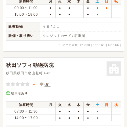
診察時間
月
火
水
木
金
土
日
祝
09:00 ~ 11:00
●
●
●
●
●
●
15:00 ~ 18:00
●
●
●
●
●
診察動物
イヌ / ネコ
設備・取り扱い
クレジットカード / 駐車場
↑
アクセス数: 12,868 [7月: 161 | 6月: 66 ]
秋田ソフィ動物病院
秋田県秋田市楢山登町3-46
－
0
件
駐車場あり
診察時間
月
火
水
木
金
土
日
祝
07:30 ~ 11:30
●
●
●
●
●
14:00 ~ 17:00
●
●
●
●
●