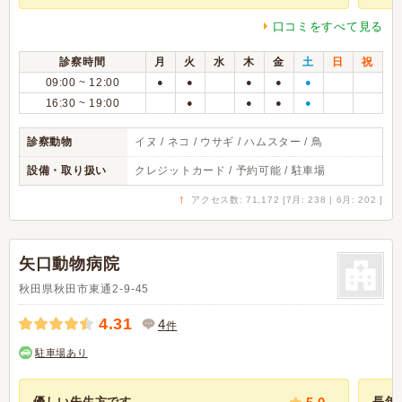
口コミをすべて見る
診察時間
月
火
水
木
金
土
日
祝
09:00 ~ 12:00
●
●
●
●
●
16:30 ~ 19:00
●
●
●
●
診察動物
イヌ / ネコ / ウサギ / ハムスター / 鳥
設備・取り扱い
クレジットカード / 予約可能 / 駐車場
↑
アクセス数: 71,172 [7月: 238 | 6月: 202 ]
矢口動物病院
秋田県秋田市東通2-9-45
4.31
4
件
駐車場あり
優しい先生方です
長年