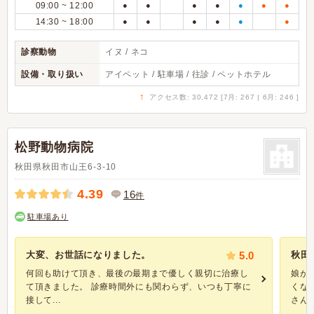
09:00 ~ 12:00
●
●
●
●
●
●
●
14:30 ~ 18:00
●
●
●
●
●
●
診察動物
イヌ / ネコ
設備・取り扱い
アイペット / 駐車場 / 往診 / ペットホテル
↑
アクセス数: 30,472 [7月: 267 | 6月: 246 ]
松野動物病院
秋田県秋田市山王6-3-10
4.39
16
件
駐車場あり
大変、お世話になりました。
5.0
秋田
何回も助けて頂き、最後の最期まで優しく親切に治療し
娘が
て頂きました。 診療時間外にも関わらず、いつも丁寧に
くな
接して...
さんで