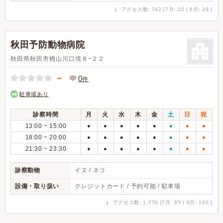
↓
アクセス数: 742 [7月: 22 | 6月: 23 ]
秋田予防動物病院
秋田県秋田市楢山川口境８−２２
－
0
件
駐車場あり
診察時間
月
火
水
木
金
土
日
祝
13:00 ~ 15:00
●
●
●
●
●
●
●
●
18:00 ~ 20:00
●
●
●
●
●
●
●
●
21:30 ~ 23:30
●
●
●
●
●
●
●
●
診察動物
イヌ / ネコ
設備・取り扱い
クレジットカード / 予約可能 / 駐車場
↓
アクセス数: 1,770 [7月: 95 | 6月: 100 ]