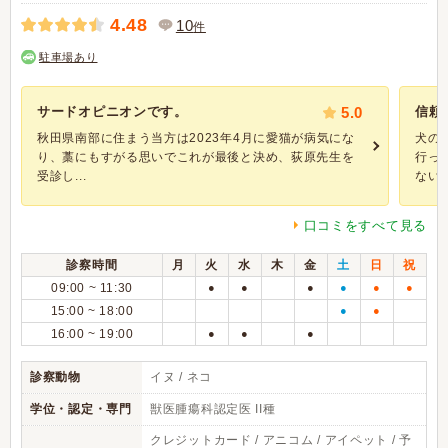
4.48
10
件
駐車場あり
サードオピニオンです。
5.0
信頼
秋田県南部に住まう当方は2023年4月に愛猫が病気にな
犬の
り、藁にもすがる思いでこれが最後と決め、荻原先生を
行っ
受診し...
ないが
口コミをすべて見る
診察時間
月
火
水
木
金
土
日
祝
09:00 ~ 11:30
●
●
●
●
●
●
15:00 ~ 18:00
●
●
16:00 ~ 19:00
●
●
●
診察動物
イヌ / ネコ
学位・認定・専門
獣医腫瘍科認定医 II種
クレジットカード / アニコム / アイペット / 予