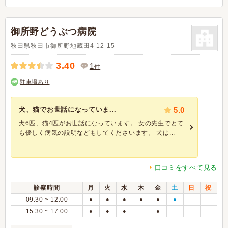
御所野どうぶつ病院
秋田県秋田市御所野地蔵田4-12-15
3.40
1
件
駐車場あり
犬、猫でお世話になっていま...
5.0
犬6匹、猫4匹がお世話になっています。 女の先生でとて
も優しく病気の説明などもしてくださいます。 犬は...
口コミをすべて見る
診察時間
月
火
水
木
金
土
日
祝
09:30 ~ 12:00
●
●
●
●
●
●
15:30 ~ 17:00
●
●
●
●