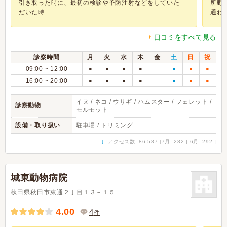
引き取った時に、最初の検診や予防注射などをしていた
所野
だいた時...
通わせ.
口コミをすべて見る
診察時間
月
火
水
木
金
土
日
祝
09:00 ~ 12:00
●
●
●
●
●
●
●
16:00 ~ 20:00
●
●
●
●
●
●
●
イヌ / ネコ / ウサギ / ハムスター / フェレット /
診察動物
モルモット
設備・取り扱い
駐車場 / トリミング
↓
アクセス数: 86,587 [7月: 282 | 6月: 292 ]
城東動物病院
秋田県秋田市東通２丁目１３－１５
4.00
4
件