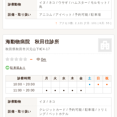
イヌ / ネコ / ウサギ / ハムスター / モルモット /
診察動物
鳥
設備・取り扱い
アニコム / アイペット / 予約可能 / 駐車場
↑
アクセス数: 2,121 [7月: 101 | 6月: 55 ]
海動物病院 秋田往診所
秋田県秋田市川元山下町4-17
－
0
件
駐車場あり
診察時間
月
火
水
木
金
土
日
祝
10:00 ~ 20:00
●
●
●
11:00 ~ 20:00
●
●
●
●
●
診察動物
イヌ / ネコ
クレジットカード / 予約可能 / 駐車場 / トリミ
設備・取り扱い
ング / ペットホテル