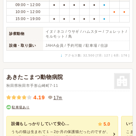
09:00 ~ 12:00
●
●
●
●
●
●
10:00 ~ 12:00
●
●
15:00 ~ 19:00
●
●
●
●
●
●
イヌ / ネコ / ウサギ / ハムスター / フェレット /
診察動物
モルモット / 鳥
設備・取り扱い
JAHA会員 / 予約可能 / 駐車場 / 往診
↓
アクセス数: 32,500 [7月: 127 | 6月: 176 ]
あきたこまつ動物病院
秋田県秋田市手形山崎町7-11
4.19
17
件
駐車場あり
設備もしっかりしていて安心...
5.0
いつ
うちの猫は生まれて１～2か月の保護猫だったのですが、
こま