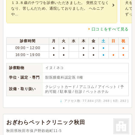
１３.８歳のチワワを診療いただきました。 突然立てなく
犬を
なり、苦しんだため、通院しておりました。 ヘルニア
んで
や...
ずっと.
口コミをすべて見る
診察時間
月
火
水
木
金
土
日
祝
09:00 ~ 12:00
●
●
●
●
●
●
16:00 ~ 19:00
●
●
●
●
●
●
●
診察動物
イヌ / ネコ
学位・認定・専門
獣医腫瘍科認定医 II種
クレジットカード / アニコム / アイペット / 予
設備・取り扱い
約可能 / 駐車場 / 往診 / ペットホテル
↓
アクセス数: 77,884 [7月: 268 | 6月: 292 ]
おぎわらペットクリニック秋田
秋田県秋田市保戸野鉄砲町11-5