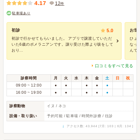
4.17
12
件
駐車場あり
初診
5.0
お世
初診で行かせてもらいました。 アプリで譲渡していただ
ひょ
いた6歳のポメラニアンです。譲り受けた際より咳をして
なっ
おり...
んで、
口コミをすべて見る
診察時間
月
火
水
木
金
土
日
祝
09:00 ~ 12:00
●
●
●
●
●
16:00 ~ 19:00
●
●
●
●
●
診察動物
イヌ / ネコ
設備・取り扱い
予約可能 / 駐車場 / 時間外診療 / 往診
↓
アクセス数: 43,944 [7月: 103 | 6月: 134 ]