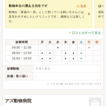
動物本位の愛ある先生です
5.0
はっ
動物を『家族の一員』として飼っている飼い主さんには
病院
是非おすすめしたいクリニックです。 建物などは新しく
件で
な...
口コミをすべて見る
診察時間
月
火
水
木
金
土
日
祝
09:00 ~ 11:00
●
●
09:00 ~ 12:00
●
●
●
●
●
16:00 ~ 19:00
●
●
●
●
●
診察動物
イヌ / ネコ
設備・取り扱い
-
↑
アクセス数: 24,302 [7月: 227 | 6月: 173 ]
アズ動物病院