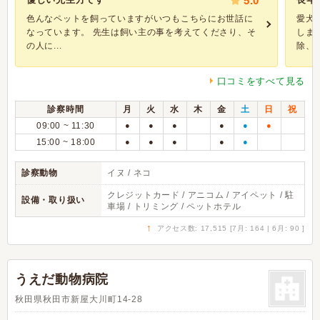
5.0
色んなペットを飼っていますがいつもこちらにお世話に
愛犬
なっています。 先生は飼い主の事を考えてくださり、そ
しま
の人に...
除、点
口コミをすべて見る
診察時間
月
火
水
木
金
土
日
祝
09:00 ~ 11:30
●
●
●
●
●
●
15:00 ~ 18:00
●
●
●
●
●
診察動物
イヌ / ネコ
クレジットカード / アニコム / アイペット / 駐
設備・取り扱い
車場 / トリミング / ペットホテル
↑
アクセス数: 17,515 [7月: 164 | 6月: 90 ]
うえだ動物病院
秋田県秋田市新屋大川町14-28