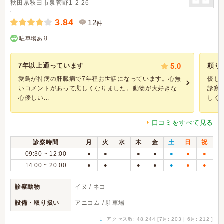
秋田県秋田市泉菅野1-2-26
3.84
12
件
駐車場あり
7年以上通っています
5.0
頼り
愛鳥が持病の肝臓病で7年程お世話になっています。心無
優し
いコメントがあって悲しくなりました。動物が大好きな
診察
心優しい...
しくわ
口コミをすべて見る
診察時間
月
火
水
木
金
土
日
祝
09:30 ~ 12:00
●
●
●
●
●
●
●
14:00 ~ 20:00
●
●
●
●
●
●
●
診察動物
イヌ / ネコ
設備・取り扱い
アニコム / 駐車場
↓
アクセス数: 48,244 [7月: 203 | 6月: 212 ]