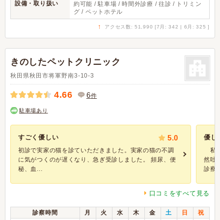
設備・取り扱い
約可能 / 駐車場 / 時間外診療 / 往診 / トリミン
グ / ペットホテル
↑
アクセス数: 51,990 [7月: 342 | 6月: 325 ]
きのしたペットクリニック
秋田県秋田市将軍野南3-10-3
4.66
6
件
駐車場あり
すごく優しい
5.0
優し
初診で実家の猫を診ていただきました。実家の猫の不調
私の
に気がつくのが遅くなり、急ぎ受診しました。 頻尿、便
然吐
秘、血...
診察し
口コミをすべて見る
診察時間
月
火
水
木
金
土
日
祝