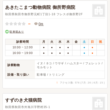
あきたこまつ動物病院 御所野病院
秋田県秋田市御所野元町1丁目1-18 フレスポ御所野2F
－
0
件
駐車場あり
診察時間
月
火
水
木
金
土
日
祝
10:00 ~ 12:00
●
●
●
●
●
●
16:00 ~ 19:00
●
●
●
●
●
●
イヌ / ネコ / ウサギ / ハムスター / フェレット /
診察動物
モルモット
設備・取り扱い
駐車場 / トリミング
↑
アクセス数: 576 [7月: 26 | 6月: 15 ]
すずのき犬猫病院
秋田県秋田市外旭川字野村35-1