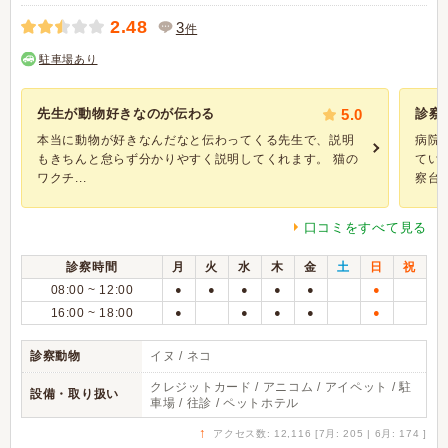
2.48
3
件
駐車場あり
先生が動物好きなのが伝わる
5.0
診察
本当に動物が好きなんだなと伝わってくる先生で、説明
病院
もきちんと怠らず分かりやすく説明してくれます。 猫の
てい
ワクチ...
察台に.
口コミをすべて見る
診察時間
月
火
水
木
金
土
日
祝
08:00 ~ 12:00
●
●
●
●
●
●
16:00 ~ 18:00
●
●
●
●
●
診察動物
イヌ / ネコ
クレジットカード / アニコム / アイペット / 駐
設備・取り扱い
車場 / 往診 / ペットホテル
↑
アクセス数: 12,116 [7月: 205 | 6月: 174 ]