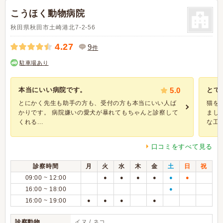
こうほく動物病院
秋田県秋田市土崎港北7-2-56
4.27
9
件
駐車場あり
本当にいい病院です。
5.0
とて
とにかく先生も助手の方も、受付の方も本当にいい人ば
猫を
かりです。 病院嫌いの愛犬が暴れてもちゃんと診察して
まし
くれる...
な工夫
口コミをすべて見る
診察時間
月
火
水
木
金
土
日
祝
09:00 ~ 12:00
●
●
●
●
●
●
16:00 ~ 18:00
●
16:00 ~ 19:00
●
●
●
●
診察動物
イヌ / ネコ