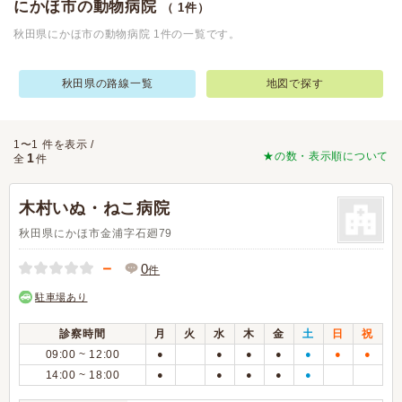
にかほ市の動物病院
（ 1件）
秋田県にかほ市の動物病院 1件の一覧です。
秋田県の路線一覧
地図で探す
1〜1 件を表示 /
★の数・表示順について
1
全
件
木村いぬ・ねこ病院
秋田県にかほ市金浦字石廻79
－
0
件
駐車場あり
診察時間
月
火
水
木
金
土
日
祝
09:00 ~ 12:00
●
●
●
●
●
●
●
14:00 ~ 18:00
●
●
●
●
●