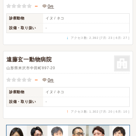
－
0
件
診察動物
イヌ / ネコ
設備・取り扱い
-
↓
アクセス数: 2,392 [7月: 23 | 6月: 27 ]
遠藤玄一動物病院
山形県米沢市中田町897-20
－
0
件
診察動物
イヌ / ネコ
設備・取り扱い
-
↑
アクセス数: 1,302 [7月: 20 | 6月: 10 ]