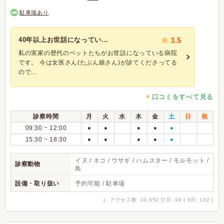
駐車場あり
40年以上お世話になってい...
3.5
私の実家の歴代のペットたちがお世話になっている病院
です。 今は女医さん(たぶん娘さん)が診てくださってる
ので...
口コミをすべて見る
診察時間
月
火
水
木
金
土
日
祝
09:30 ~ 12:00
●
●
●
●
●
15:30 ~ 18:30
●
●
●
●
●
イヌ / ネコ / ウサギ / ハムスター / モルモット /
診察動物
鳥
設備・取り扱い
予約可能 / 駐車場
↓
アクセス数: 10,652 [7月: 99 | 6月: 132 ]