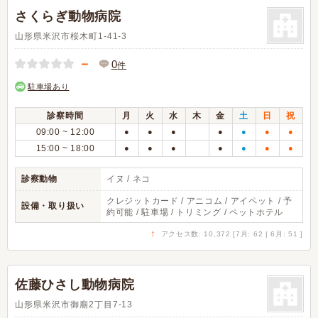
さくらぎ動物病院
山形県米沢市桜木町1-41-3
－
0
件
駐車場あり
診察時間
月
火
水
木
金
土
日
祝
09:00 ~ 12:00
●
●
●
●
●
●
●
15:00 ~ 18:00
●
●
●
●
●
●
●
診察動物
イヌ / ネコ
クレジットカード / アニコム / アイペット / 予
設備・取り扱い
約可能 / 駐車場 / トリミング / ペットホテル
↑
アクセス数: 10,372 [7月: 62 | 6月: 51 ]
佐藤ひさし動物病院
山形県米沢市御廟2丁目7-13