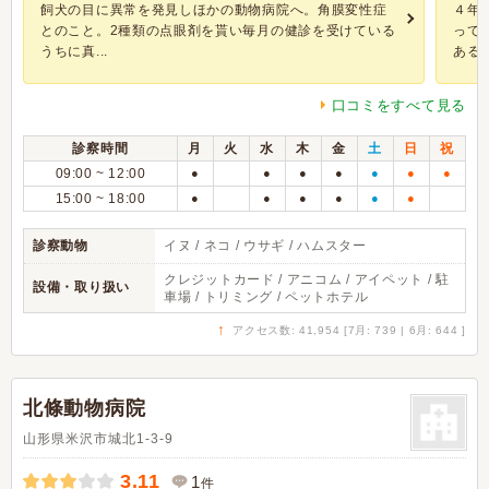
飼犬の目に異常を発見しほかの動物病院へ。角膜変性症
４年
とのこと。2種類の点眼剤を貰い毎月の健診を受けている
って
うちに真...
ある..
口コミをすべて見る
診察時間
月
火
水
木
金
土
日
祝
09:00 ~ 12:00
●
●
●
●
●
●
●
15:00 ~ 18:00
●
●
●
●
●
●
診察動物
イヌ / ネコ / ウサギ / ハムスター
クレジットカード / アニコム / アイペット / 駐
設備・取り扱い
車場 / トリミング / ペットホテル
↑
アクセス数: 41,954 [7月: 739 | 6月: 644 ]
北條動物病院
山形県米沢市城北1-3-9
3.11
1
件