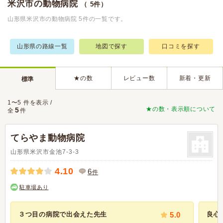
米沢市の動物病院
（ 5件）
山形県米沢市の動物病院 5件の一覧です。
山形県の路線一覧
地図で探す
口コミを探す
★の数
レビュー数
新着・更新
標準
1〜5 件を表示 /
★の数・表示順について
5
全
件
てらやま動物病院
山形県米沢市金池7-3-3
4.10
6
件
駐車場あり
３つ目の病院で出会えた先生
5.0
良心