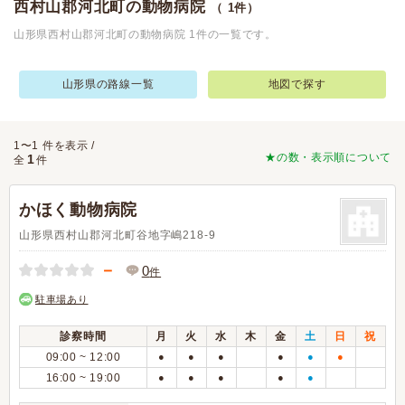
西村山郡河北町の動物病院
（ 1件）
山形県西村山郡河北町の動物病院 1件の一覧です。
山形県の路線一覧
地図で探す
1〜1 件を表示 /
★の数・表示順について
1
全
件
かほく動物病院
山形県西村山郡河北町谷地字嶋218-9
－
0
件
駐車場あり
診察時間
月
火
水
木
金
土
日
祝
09:00 ~ 12:00
●
●
●
●
●
●
16:00 ~ 19:00
●
●
●
●
●