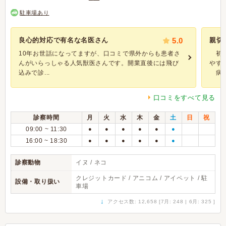
駐車場あり
良心的対応で有名な名医さん
5.0
親切
10年お世話になってますが、口コミで県外からも患者さ
初め
んがいらっしゃる人気獣医さんです。開業直後には飛び
やす
込みで診...
病院.
口コミをすべて見る
診察時間
月
火
水
木
金
土
日
祝
09:00 ~ 11:30
●
●
●
●
●
●
16:00 ~ 18:30
●
●
●
●
●
●
診察動物
イヌ / ネコ
クレジットカード / アニコム / アイペット / 駐
設備・取り扱い
車場
↓
アクセス数: 12,658 [7月: 248 | 6月: 325 ]