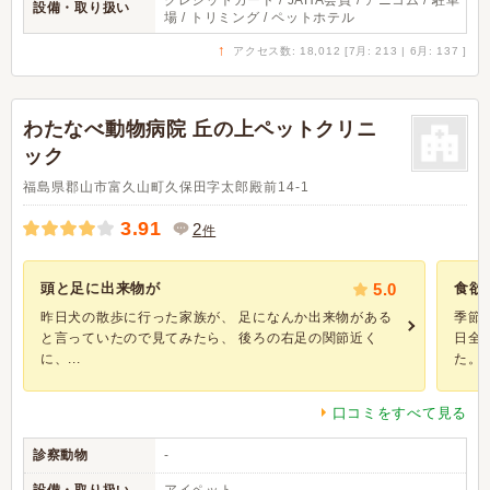
クレジットカード / JAHA会員 / アニコム / 駐車
設備・取り扱い
場 / トリミング / ペットホテル
↑
アクセス数: 18,012 [7月: 213 | 6月: 137 ]
わたなべ動物病院 丘の上ペットクリニ
ック
福島県郡山市富久山町久保田字太郎殿前14-1
3.91
2
件
頭と足に出来物が
5.0
食欲
昨日犬の散歩に行った家族が、 足になんか出来物がある
季節
と言っていたので見てみたら、 後ろの右足の関節近く
日全
に、...
た。 血
口コミをすべて見る
診察動物
-