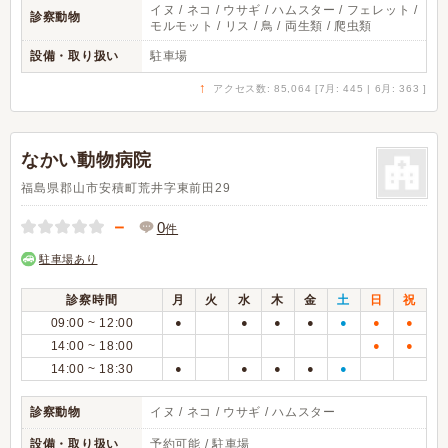
イヌ / ネコ / ウサギ / ハムスター / フェレット /
診察動物
モルモット / リス / 鳥 / 両生類 / 爬虫類
設備・取り扱い
駐車場
↑
アクセス数: 85,064 [7月: 445 | 6月: 363 ]
なかい動物病院
福島県郡山市安積町荒井字東前田29
－
0
件
駐車場あり
診察時間
月
火
水
木
金
土
日
祝
09:00 ~ 12:00
●
●
●
●
●
●
●
14:00 ~ 18:00
●
●
14:00 ~ 18:30
●
●
●
●
●
診察動物
イヌ / ネコ / ウサギ / ハムスター
設備・取り扱い
予約可能 / 駐車場