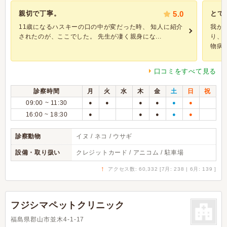
親切で丁寧。
5.0
とて
11歳になるハスキーの口の中が変だった時、 知人に紹介
我が
されたのが、ここでした。 先生が凄く親身にな...
り、
物病院.
口コミをすべて見る
診察時間
月
火
水
木
金
土
日
祝
09:00 ~ 11:30
●
●
●
●
●
●
16:00 ~ 18:30
●
●
●
●
●
診察動物
イヌ / ネコ / ウサギ
設備・取り扱い
クレジットカード / アニコム / 駐車場
↑
アクセス数: 60,332 [7月: 238 | 6月: 139 ]
フジシマペットクリニック
福島県郡山市並木4-1-17