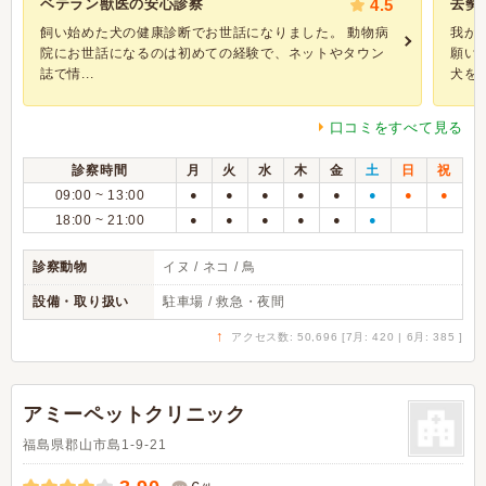
ベテラン獣医の安心診察
4.5
去勢
飼い始めた犬の健康診断でお世話になりました。 動物病
我が
院にお世話になるのは初めての経験で、ネットやタウン
願い
誌で情...
犬を連.
口コミをすべて見る
診察時間
月
火
水
木
金
土
日
祝
09:00 ~ 13:00
●
●
●
●
●
●
●
●
18:00 ~ 21:00
●
●
●
●
●
●
診察動物
イヌ / ネコ / 鳥
設備・取り扱い
駐車場 / 救急・夜間
↑
アクセス数: 50,696 [7月: 420 | 6月: 385 ]
アミーペットクリニック
福島県郡山市島1-9-21