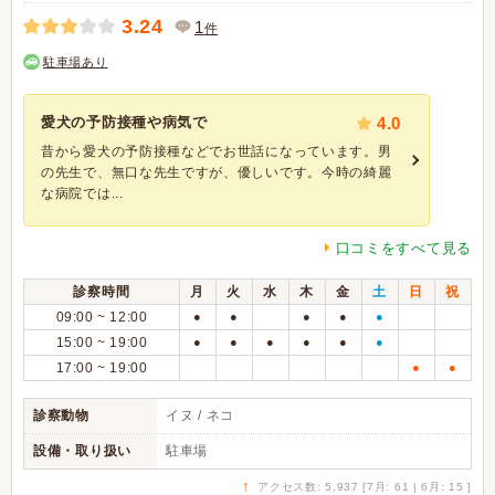
3.24
1
件
駐車場あり
愛犬の予防接種や病気で
4.0
昔から愛犬の予防接種などでお世話になっています。男
の先生で、無口な先生ですが、優しいです。今時の綺麗
な病院では...
口コミをすべて見る
診察時間
月
火
水
木
金
土
日
祝
09:00 ~ 12:00
●
●
●
●
●
15:00 ~ 19:00
●
●
●
●
●
●
17:00 ~ 19:00
●
●
診察動物
イヌ / ネコ
設備・取り扱い
駐車場
↑
アクセス数: 5,937 [7月: 61 | 6月: 15 ]