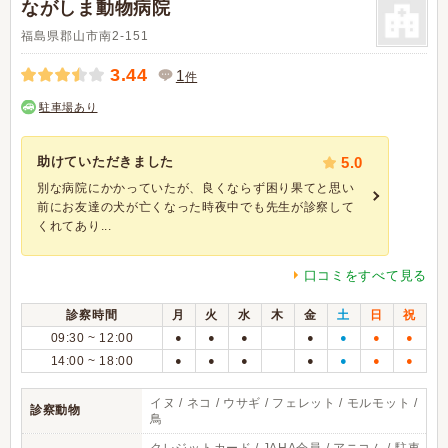
ながしま動物病院
福島県郡山市南2-151
3.44
1
件
駐車場あり
助けていただきました
5.0
別な病院にかかっていたが、良くならず困り果てと思い
前にお友達の犬が亡くなった時夜中でも先生が診察して
くれてあり...
口コミをすべて見る
診察時間
月
火
水
木
金
土
日
祝
09:30 ~ 12:00
●
●
●
●
●
●
●
14:00 ~ 18:00
●
●
●
●
●
●
●
イヌ / ネコ / ウサギ / フェレット / モルモット /
診察動物
鳥