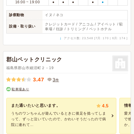
16:00 ~ 19:00
●
●
●
●
●
診察動物
イヌ / ネコ
クレジットカード / アニコム / アイペット / 駐
設備・取り扱い
車場 / 往診 / トリミング / ペットホテル
↓
アクセス数: 23,548 [7月: 170 | 6月: 174 ]
郡山ペットクリニック
福島県郡山市細沼町２－19
3.47
3
件
駐車場あり
また通いたいと思います。
4.5
情報
うちのワンちゃんが遊んでいるときに後足を捻ってしま
愛犬
って、ずっと泣いていたので、かわいそうだったので病
で他
院に連れて...
か、..