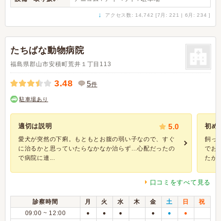
↓
アクセス数: 14,742 [7月: 221 | 6月: 234 ]
たちばな動物病院
福島県郡山市安積町荒井１丁目113
3.48
5
件
駐車場あり
適切は説明
5.0
初め
愛犬が突然の下痢。もともとお腹の弱い子なので、すぐ
飼っ
に治るかと思っていたらなかなか治らず…心配だったの
でお
で病院に連...
たが少
口コミをすべて見る
診察時間
月
火
水
木
金
土
日
祝
09:00 ~ 12:00
●
●
●
●
●
●