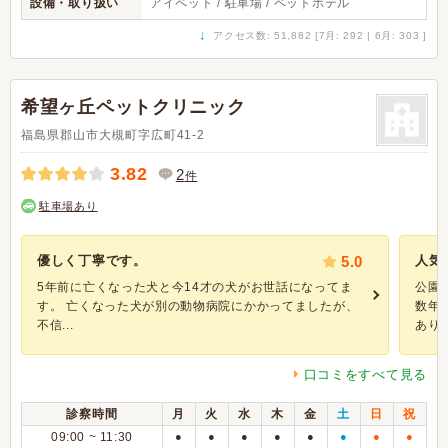
設備・取り扱い
アイペット / 駐車場 / ペットホテル
↓
アクセス数: 51,882 [7月: 292 | 6月: 303 ]
希望ヶ丘ペットクリニック
福島県郡山市大槻町字広町41-2
3.82
2
件
駐車場あり
優しく丁寧です。
5.0
人気
5年前に亡くなった犬と今14才の犬がお世話になってま
公園
す。 亡くなった犬が別の動物病院にかかってましたが、
数年
不信...
あり、
口コミをすべて見る
診察時間
月
火
水
木
金
土
日
祝
09:00 ~ 11:30
●
●
●
●
●
●
●
●