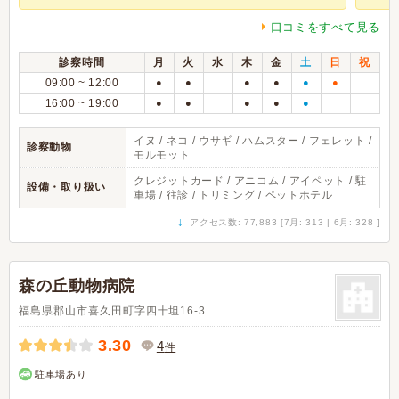
口コミをすべて見る
診察時間
月
火
水
木
金
土
日
祝
09:00 ~ 12:00
●
●
●
●
●
●
16:00 ~ 19:00
●
●
●
●
●
イヌ / ネコ / ウサギ / ハムスター / フェレット /
診察動物
モルモット
クレジットカード / アニコム / アイペット / 駐
設備・取り扱い
車場 / 往診 / トリミング / ペットホテル
↓
アクセス数: 77,883 [7月: 313 | 6月: 328 ]
森の丘動物病院
福島県郡山市喜久田町字四十坦16-3
3.30
4
件
駐車場あり