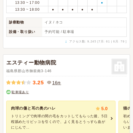
13:30 ~ 17:00
●
13:30 ~ 18:00
●
●
●
●
●
診察動物
イヌ / ネコ
設備・取り扱い
予約可能 / 駐車場
↓
アクセス数: 9,245 [7月: 61 | 6月: 79 ]
エスティー動物病院
福島県郡山市御前南3-146
3.25
16
件
駐車場あり
肉球の傷と耳の奥のハレ
5.0
猫の
トリミングで肉球の間の毛をカットしてもらった後、5日
初め
程舐めたりビッコを引くので、よく見るとうっすら血が
らい
にじんで...
います。