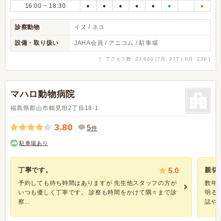
16:00 ~ 18:30
●
●
●
●
●
●
●
診察動物
イヌ / ネコ
設備・取り扱い
JAHA会員 / アニコム / 駐車場
↑
アクセス数: 23,660 [7月: 277 | 6月: 236 ]
マハロ動物病院
福島県郡山市鶴見坦2丁目18-1
3.80
5
件
駐車場あり
丁寧です。
5.0
親切
予約しても待ち時間はありますが 先生他スタッフの方が
数年
いつも優しく丁寧です。 診察も時間をかけて隅々まで診
明る
察...
誌やテ