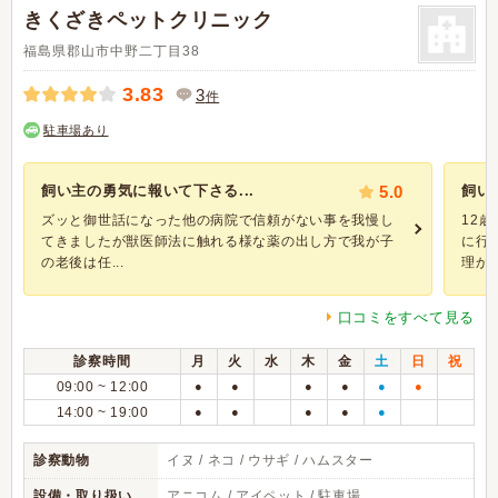
きくざきペットクリニック
福島県郡山市中野二丁目38
3.83
3
件
駐車場あり
飼い主の勇気に報いて下さる...
5.0
飼い
ズッと御世話になった他の病院で信頼がない事を我慢し
12
てきましたが獣医師法に触れる様な薬の出し方で我が子
に行
の老後は任...
理かも
口コミをすべて見る
診察時間
月
火
水
木
金
土
日
祝
09:00 ~ 12:00
●
●
●
●
●
●
14:00 ~ 19:00
●
●
●
●
●
診察動物
イヌ / ネコ / ウサギ / ハムスター
設備・取り扱い
アニコム / アイペット / 駐車場