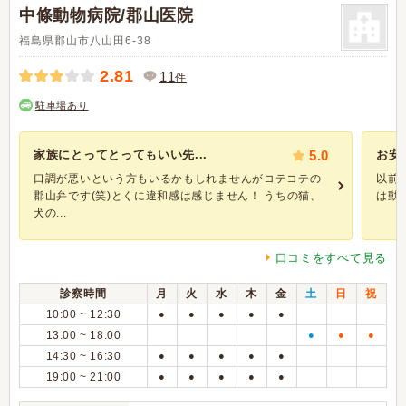
中條動物病院/郡山医院
福島県郡山市八山田6-38
2.81
11
件
駐車場あり
家族にとってとってもいい先...
5.0
お安
口調が悪いという方もいるかもしれませんがコテコテの
以前
郡山弁です(笑)とくに違和感は感じません！ うちの猫、
は動
犬の...
口コミをすべて見る
診察時間
月
火
水
木
金
土
日
祝
10:00 ~ 12:30
●
●
●
●
●
13:00 ~ 18:00
●
●
●
14:30 ~ 16:30
●
●
●
●
●
19:00 ~ 21:00
●
●
●
●
●