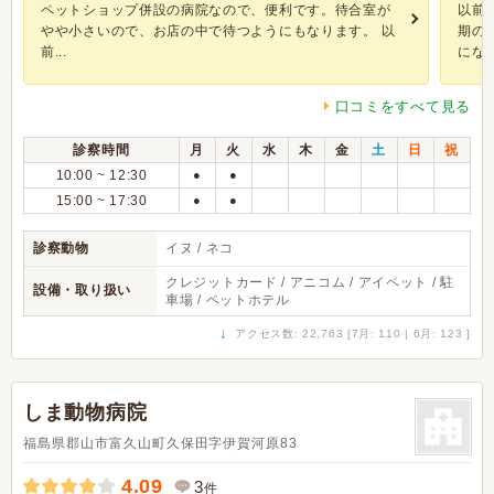
ペットショップ併設の病院なので、便利です。待合室が
以前
やや小さいので、お店の中で待つようにもなります。 以
期の
前...
になり
口コミをすべて見る
診察時間
月
火
水
木
金
土
日
祝
10:00 ~ 12:30
●
●
15:00 ~ 17:30
●
●
診察動物
イヌ / ネコ
クレジットカード / アニコム / アイペット / 駐
設備・取り扱い
車場 / ペットホテル
↓
アクセス数: 22,763 [7月: 110 | 6月: 123 ]
しま動物病院
福島県郡山市富久山町久保田字伊賀河原83
4.09
3
件