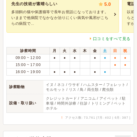
先生の技術が素晴らしい
5.0
電話
多頭飼の猫や保護猫等で長年お世話になっております。
以前
いままで他病院でなかなか治りにくい病気や風邪がこち
らと
らの病院で...
すが、.
口コミをすべて見る
診察時間
月
火
水
木
金
土
日
祝
09:00 ~ 12:00
●
●
●
●
●
●
●
15:00 ~ 17:00
●
●
16:00 ~ 19:00
●
●
●
●
●
イヌ / ネコ / ウサギ / ハムスター / フェレット /
診察動物
モルモット / リス / 鳥 / 両生類 / 爬虫類
クレジットカード / アニコム / アイペット / 駐
設備・取り扱い
車場 / 時間外診療 / 往診 / トリミング / ペット
ホテル
↑
アクセス数: 73,761 [7月: 402 | 6月: 387 ]