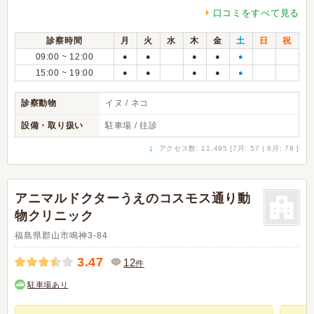
口コミをすべて見る
診察時間
月
火
水
木
金
土
日
祝
09:00 ~ 12:00
●
●
●
●
●
15:00 ~ 19:00
●
●
●
●
●
診察動物
イヌ / ネコ
設備・取り扱い
駐車場 / 往診
↓
アクセス数: 11,495 [7月: 57 | 6月: 78 ]
アニマルドクターうえのコスモス通り動
物クリニック
福島県郡山市鳴神3-84
3.47
12
件
駐車場あり