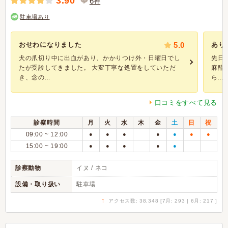
3.90
6
件
駐車場あり
おせわになりました
5.0
あり
犬の爪切り中に出血があり、かかりつけ外・日曜日でし
先日
たが受診してきました。 大変丁寧な処置をしていただ
麻酔
き、念の...
ら...
口コミをすべて見る
診察時間
月
火
水
木
金
土
日
祝
09:00 ~ 12:00
●
●
●
●
●
●
●
15:00 ~ 19:00
●
●
●
●
●
診察動物
イヌ / ネコ
設備・取り扱い
駐車場
↑
アクセス数: 38,348 [7月: 293 | 6月: 217 ]