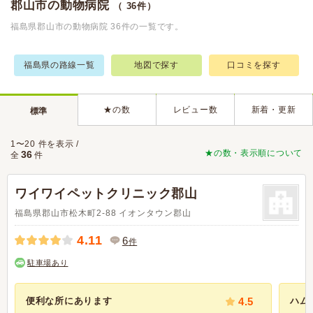
郡山市の動物病院
（ 36件）
福島県郡山市の動物病院 36件の一覧です。
福島県の路線一覧
地図で探す
口コミを探す
★の数
レビュー数
新着・更新
標準
1〜20 件を表示 /
★の数・表示順について
36
全
件
ワイワイペットクリニック郡山
福島県郡山市松木町2-88 イオンタウン郡山
4.11
6
件
駐車場あり
便利な所にあります
4.5
ハム