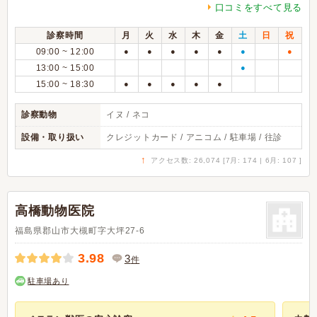
口コミをすべて見る
診察時間
月
火
水
木
金
土
日
祝
09:00 ~ 12:00
●
●
●
●
●
●
●
13:00 ~ 15:00
●
15:00 ~ 18:30
●
●
●
●
●
診察動物
イヌ / ネコ
設備・取り扱い
クレジットカード / アニコム / 駐車場 / 往診
↑
アクセス数: 26,074 [7月: 174 | 6月: 107 ]
高橋動物医院
福島県郡山市大槻町字大坪27-6
3.98
3
件
駐車場あり