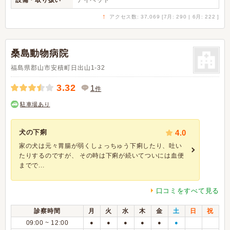
設備・取り扱い
アイペット
↑
アクセス数: 37,069 [7月: 290 | 6月: 222 ]
桑島動物病院
福島県郡山市安積町日出山1-32
3.32
1
件
駐車場あり
犬の下痢
4.0
家の犬は元々胃腸が弱くしょっちゅう下痢したり、吐い
たりするのですが、 その時は下痢が続いてついには血便
までで...
口コミをすべて見る
診察時間
月
火
水
木
金
土
日
祝
09:00 ~ 12:00
●
●
●
●
●
●