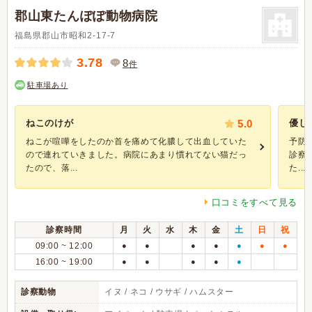
郡山東たんぽぽ動物病院
福島県郡山市昭和2-17-7
3.78
8
件
駐車場あり
ねこのけが
5.0
優し
ねこが喧嘩をしたのか首を痛めて化膿して出血していた
予防
ので連れていきました。病院にあまり慣れてない猫だっ
診察
たので、落...
た...
口コミをすべて見る
診察時間
月
火
水
木
金
土
日
祝
09:00 ~ 12:00
●
●
●
●
●
●
●
16:00 ~ 19:00
●
●
●
●
●
診察動物
イヌ / ネコ / ウサギ / ハムスター