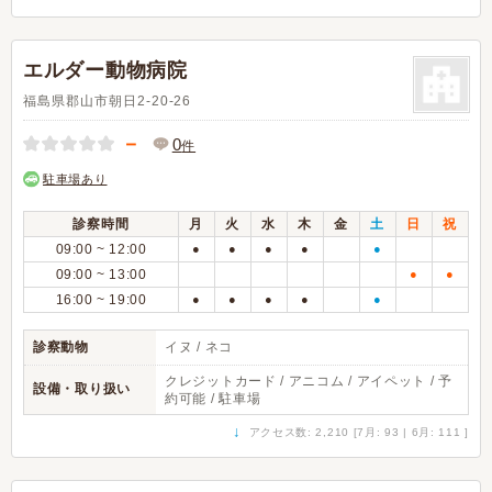
エルダー動物病院
福島県郡山市朝日2-20-26
－
0
件
駐車場あり
診察時間
月
火
水
木
金
土
日
祝
09:00 ~ 12:00
●
●
●
●
●
09:00 ~ 13:00
●
●
16:00 ~ 19:00
●
●
●
●
●
診察動物
イヌ / ネコ
クレジットカード / アニコム / アイペット / 予
設備・取り扱い
約可能 / 駐車場
↓
アクセス数: 2,210 [7月: 93 | 6月: 111 ]