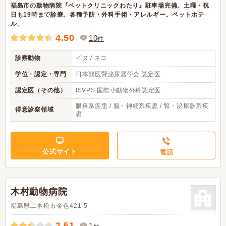
福島市の動物病院『ペットクリニックわたり』駐車場完備。土曜・祝
日も19時まで診療。各種予防・外科手術・アレルギー。ペットホテ
ル。
4.50
10
件
診察動物
イヌ / ネコ
学位・認定・専門
日本獣医腎泌尿器学会 認定医
認定医（その他）
ISVPS 国際小動物外科認定医
眼科系疾患 / 脳・神経系疾患 / 腎・泌尿器系疾
得意診察領域
患
公式サイト
電話
木村動物病院
福島県二本松市金色421-5
2.51
1