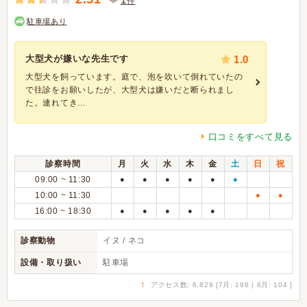
件
駐車場あり
大型犬が嫌いな先生です
1.0
大型犬を飼っています。庭で、泡を吹いて倒れていたの
で往診をお願いしたが、大型犬は嫌いだと断られまし
た。連れてき...
口コミをすべて見る
診察時間
月
火
水
木
金
土
日
祝
09:00 ~ 11:30
●
●
●
●
●
●
10:00 ~ 11:30
●
●
16:00 ~ 18:30
●
●
●
●
●
診察動物
イヌ / ネコ
設備・取り扱い
駐車場
↑
アクセス数: 6,829 [7月: 198 | 6月: 104 ]