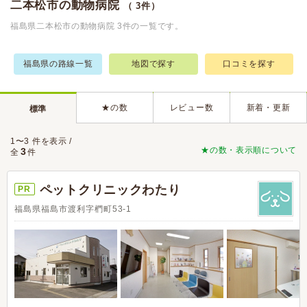
二本松市の動物病院
（ 3件）
福島県二本松市の動物病院 3件の一覧です。
福島県の路線一覧
地図で探す
口コミを探す
★の数
レビュー数
新着・更新
標準
1〜3 件を表示 /
★の数・表示順について
3
全
件
ペットクリニックわたり
PR
福島県福島市渡利字椚町53-1