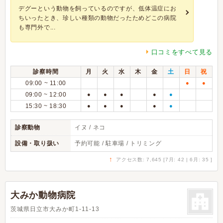
デグーという動物を飼っているのですが、低体温症にお
ちいったとき、珍しい種類の動物だったためどこの病院
も専門外で...
口コミをすべて見る
診察時間
月
火
水
木
金
土
日
祝
09:00 ~ 11:00
●
●
09:00 ~ 12:00
●
●
●
●
●
15:30 ~ 18:30
●
●
●
●
●
診察動物
イヌ / ネコ
設備・取り扱い
予約可能 / 駐車場 / トリミング
↑
アクセス数: 7,645 [7月: 42 | 6月: 35 ]
大みか動物病院
茨城県日立市大みか町1-11-13