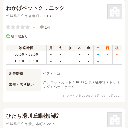
わかばペットクリニック
茨城県日立市鹿島町2-1-13
－
0
件
駐車場あり
診察時間
月
火
水
木
金
土
日
祝
09:00 ~ 12:00
●
●
●
●
●
●
●
16:00 ~ 19:00
●
●
●
●
●
診察動物
イヌ / ネコ
クレジットカード / JAHA会員 / 駐車場 / トリミ
設備・取り扱い
ング / ペットホテル
↑
アクセス数: 5,470 [7月: 55 | 6月: 52 ]
ひたち滑川丘動物病院
茨城県日立市滑川本町3-22-6