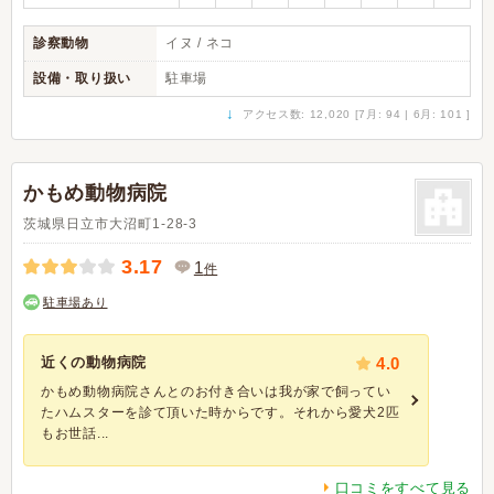
診察動物
イヌ / ネコ
設備・取り扱い
駐車場
↓
アクセス数: 12,020 [7月: 94 | 6月: 101 ]
かもめ動物病院
茨城県日立市大沼町1-28-3
3.17
1
件
駐車場あり
近くの動物病院
4.0
かもめ動物病院さんとのお付き合いは我が家で飼ってい
たハムスターを診て頂いた時からです。それから愛犬2匹
もお世話...
口コミをすべて見る