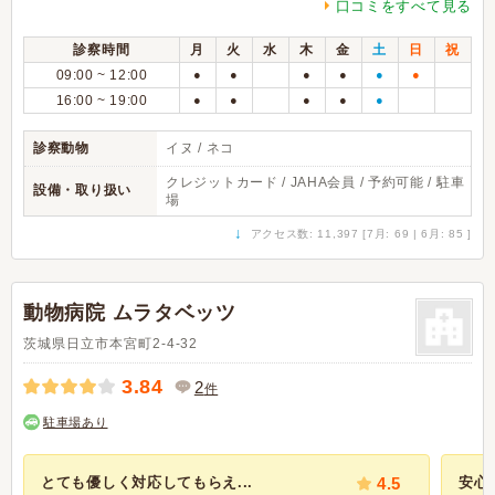
口コミをすべて見る
診察時間
月
火
水
木
金
土
日
祝
09:00 ~ 12:00
●
●
●
●
●
●
16:00 ~ 19:00
●
●
●
●
●
診察動物
イヌ / ネコ
クレジットカード / JAHA会員 / 予約可能 / 駐車
設備・取り扱い
場
↓
アクセス数: 11,397 [7月: 69 | 6月: 85 ]
動物病院 ムラタベッツ
茨城県日立市本宮町2-4-32
3.84
2
件
駐車場あり
とても優しく対応してもらえ...
4.5
安心