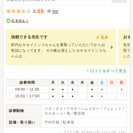
3.55
9
件
駐車場あり
信頼できる先生です
5.0
おす
初代セキセイインコちゃんを看取っていただいてからお
先生
世話になってます。 その後お迎えしたセキセイインコち
院で
ゃんは...
したが.
口コミをすべて見る
診察時間
月
火
水
木
金
土
日
祝
09:00 ~ 11:00
●
●
●
●
●
●
15:00 ~ 17:00
●
●
●
●
●
イヌ / ネコ / ウサギ / ハムスター / フェレット /
診察動物
モルモット / 鳥 / 爬虫類
設備・取り扱い
予約可能 / 駐車場
↓
アクセス数: 35,949 [7月: 114 | 6月: 116 ]