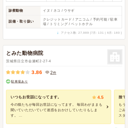
診察動物
イヌ / ネコ / ウサギ
クレジットカード / アニコム / 予約可能 / 駐車
設備・取り扱い
場 / トリミング / ペットホテル
↓
アクセス数: 27,989 [7月: 131 | 6月: 160 ]
とみた動物病院
茨城県日立市会瀬町2-27-4
3.86
2
件
駐車場あり
いつもお世話になってます。
4.5
捨て
今の猫たちが毎回お世話になってます。 毎回わがままも
もう
聞いていただいていて迷惑をおかけしていたりもしま
ごみ
す。 ...
スター.