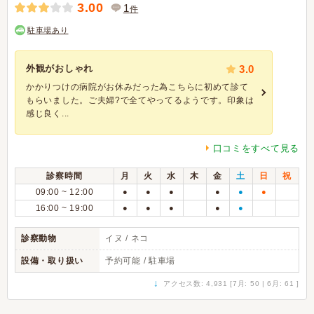
3.00
1
件
駐車場あり
外観がおしゃれ
3.0
かかりつけの病院がお休みだった為こちらに初めて診て
もらいました。ご夫婦?で全てやってるようです。印象は
感じ良く...
口コミをすべて見る
診察時間
月
火
水
木
金
土
日
祝
09:00 ~ 12:00
●
●
●
●
●
●
16:00 ~ 19:00
●
●
●
●
●
診察動物
イヌ / ネコ
設備・取り扱い
予約可能 / 駐車場
↓
アクセス数: 4,931 [7月: 50 | 6月: 61 ]