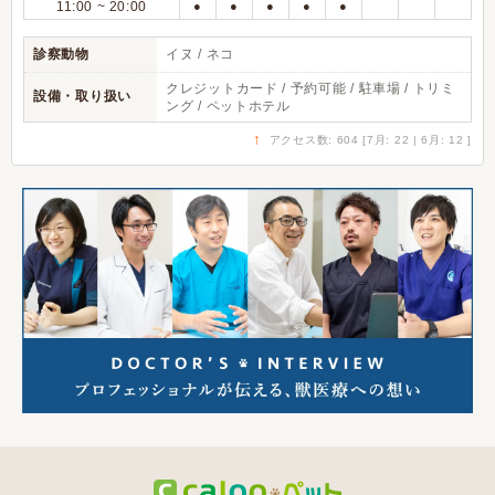
11:00 ~ 20:00
●
●
●
●
●
診察動物
イヌ / ネコ
クレジットカード / 予約可能 / 駐車場 / トリミ
設備・取り扱い
ング / ペットホテル
↑
アクセス数: 604 [7月: 22 | 6月: 12 ]