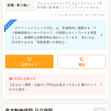
クレジットカード / アニコム / アイペット / 予
設備・取り扱い
約可能 / 駐車場 / トリミング / ペットホテル
↑
アクセス数: 8,313 [7月: 187 | 6月: 100 ]
オススメ
『アイペットクリニック日立』は、茨城県内に展開する「ア
イ動物医療センターグループ」の強固なネットワークを背景
とした、組織的な診療体制を強みとしています。 私たちは、
日立市における「高度医療への身近な...
公式サイト
電話
大切なお知らせ
【まもなく満室・お盆のご予約はお急ぎください】夏のペット
ホテル受付…
森本動物病院 日立病院