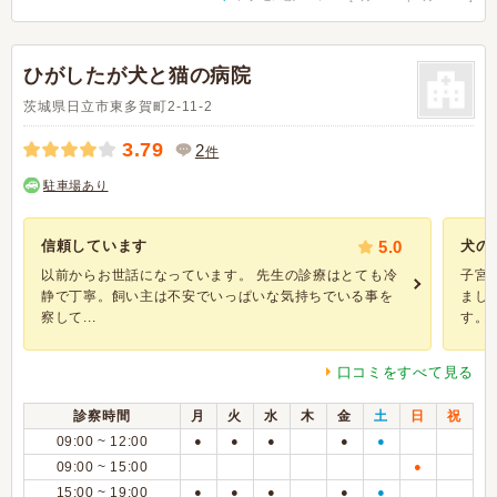
ひがしたが犬と猫の病院
茨城県日立市東多賀町2-11-2
3.79
2
件
駐車場あり
信頼しています
5.0
犬の
以前からお世話になっています。 先生の診療はとても冷
子宮
静で丁寧。飼い主は不安でいっぱいな気持ちでいる事を
まし
察して...
す。犬
口コミをすべて見る
診察時間
月
火
水
木
金
土
日
祝
09:00 ~ 12:00
●
●
●
●
●
09:00 ~ 15:00
●
15:00 ~ 19:00
●
●
●
●
●