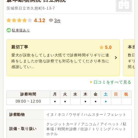
茨城県日立市久慈町6-13-7
4.12
3
件
駐車場あり
親切丁寧
5.0
本当
愛犬が誤飲をしてしまい大慌てで診療時間ギリギリに連
数日
絡をしましたが急な診察でも対応をしてくださり本当に
ギリ
感謝してい...
間もな.
口コミをすべて見る
診察時間
月
火
水
木
金
土
日
祝
09:00 ~ 12:00
●
●
●
●
●
診察動物
イヌ / ネコ / ウサギ / ハムスター / フェレット
クレジットカード / アニコム / アイペット / 駐
設備・取り扱い
車場 / 時間外診療 / 往診 / トリミング / ペット
ホテル