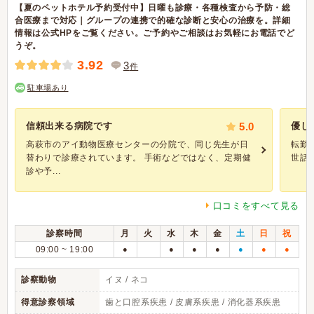
【夏のペットホテル予約受付中】日曜も診療・各種検査から予防・総
合医療まで対応｜グループの連携で的確な診断と安心の治療を。詳細
情報は公式HPをご覧ください。ご予約やご相談はお気軽にお電話でど
うぞ。
3.92
3
件
駐車場あり
信頼出来る病院です
5.0
優し
高萩市のアイ動物医療センターの分院で、同じ先生が日
転勤
替わりで診療されています。 手術などではなく、定期健
世話
診や予...
口コミをすべて見る
診察時間
月
火
水
木
金
土
日
祝
09:00 ~ 19:00
●
●
●
●
●
●
●
診察動物
イヌ / ネコ
得意診察領域
歯と口腔系疾患 / 皮膚系疾患 / 消化器系疾患