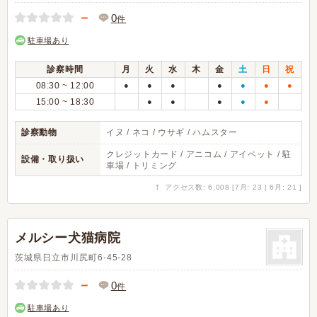
－
0
件
駐車場あり
診察時間
月
火
水
木
金
土
日
祝
08:30 ~ 12:00
●
●
●
●
●
●
●
15:00 ~ 18:30
●
●
●
●
●
診察動物
イヌ / ネコ / ウサギ / ハムスター
クレジットカード / アニコム / アイペット / 駐
設備・取り扱い
車場 / トリミング
↑
アクセス数: 6,008 [7月: 23 | 6月: 21 ]
メルシー犬猫病院
茨城県日立市川尻町6-45-28
－
0
件
駐車場あり