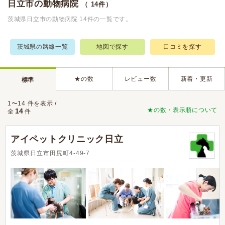
日立市の動物病院
（ 14件）
茨城県日立市の動物病院 14件の一覧です。
茨城県の路線一覧
地図で探す
口コミを探す
★の数
レビュー数
新着・更新
標準
1〜14 件を表示 /
★の数・表示順について
14
全
件
アイペットクリニック日立
茨城県日立市田尻町4-49-7