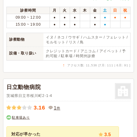
診察時間
月
火
水
木
金
土
日
祝
09:00 ~ 12:00
●
●
●
●
●
●
●
15:00 ~ 19:00
●
●
●
●
●
イヌ / ネコ / ウサギ / ハムスター / フェレット /
診察動物
モルモット / リス / 鳥
クレジットカード / アニコム / アイペット / 予
設備・取り扱い
約可能 / 駐車場 / 時間外診療
↑
アクセス数: 11,536 [7月: 111 | 6月: 91 ]
日立動物病院
茨城県日立市桜川町2-1-4
3.16
1
件
駐車場あり
対応が早かった
3.5