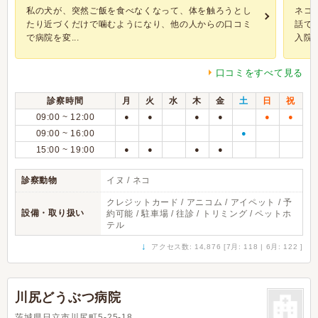
私の犬が、突然ご飯を食べなくなって、体を触ろうとし
ネコ
たり近づくだけで噛むようになり、他の人からの口コミ
話で
で病院を変...
入院か.
口コミをすべて見る
診察時間
月
火
水
木
金
土
日
祝
09:00 ~ 12:00
●
●
●
●
●
●
09:00 ~ 16:00
●
15:00 ~ 19:00
●
●
●
●
診察動物
イヌ / ネコ
クレジットカード / アニコム / アイペット / 予
設備・取り扱い
約可能 / 駐車場 / 往診 / トリミング / ペットホ
テル
↓
アクセス数: 14,876 [7月: 118 | 6月: 122 ]
川尻どうぶつ病院
茨城県日立市川尻町5-25-18