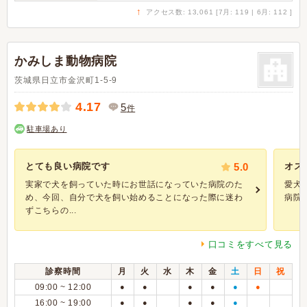
↑
アクセス数: 13,061 [7月: 119 | 6月: 112 ]
かみしま動物病院
茨城県日立市金沢町1-5-9
4.17
5
件
駐車場あり
とても良い病院です
5.0
オス
実家で犬を飼っていた時にお世話になっていた病院のた
愛犬
め、今回、自分で犬を飼い始めることになった際に迷わ
病院に
ずこちらの...
口コミをすべて見る
診察時間
月
火
水
木
金
土
日
祝
09:00 ~ 12:00
●
●
●
●
●
●
16:00 ~ 19:00
●
●
●
●
●