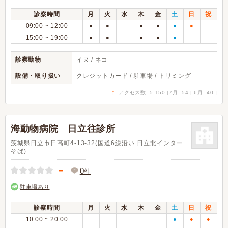
診察時間
月
火
水
木
金
土
日
祝
09:00 ~ 12:00
●
●
●
●
●
●
15:00 ~ 19:00
●
●
●
●
●
診察動物
イヌ / ネコ
設備・取り扱い
クレジットカード / 駐車場 / トリミング
↑
アクセス数: 5,150 [7月: 54 | 6月: 40 ]
海動物病院 日立往診所
茨城県日立市日高町4-13-32(国道6線沿い 日立北インター
そば)
－
0
件
駐車場あり
診察時間
月
火
水
木
金
土
日
祝
10:00 ~ 20:00
●
●
●