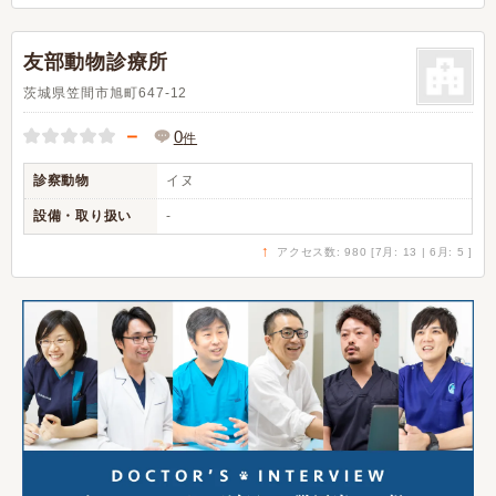
友部動物診療所
茨城県笠間市旭町647-12
－
0
件
診察動物
イヌ
設備・取り扱い
-
↑
アクセス数: 980 [7月: 13 | 6月: 5 ]