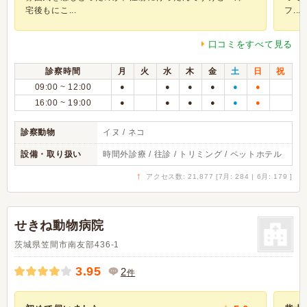
宅後もにこ...
フ...
口コミをすべて見る
診察時間
月
火
水
木
金
土
日
祝
09:00 ~ 12:00
●
●
●
●
●
●
16:00 ~ 19:00
●
●
●
●
●
●
診察動物
イヌ / ネコ
設備・取り扱い
時間外診療 / 往診 / トリミング / ペットホテル
↑
アクセス数: 21,877 [7月: 284 | 6月: 179 ]
せきね動物病院
茨城県笠間市南友部436-1
3.95
2
件