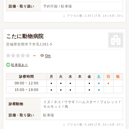
設備・取り扱い
予約可能 / 駐車場
↓
アクセス数: 2,871 [7月: 19 | 6月: 20 ]
こたに動物病院
茨城県笠間市下市毛1381-5
－
0
件
駐車場あり
診察時間
月
火
水
木
金
土
日
祝
09:00 ~ 12:00
●
●
●
●
●
●
15:00 ~ 19:00
●
●
●
●
●
イヌ / ネコ / ウサギ / ハムスター / フェレット /
診察動物
モルモット / 鳥
設備・取り扱い
駐車場
↓
アクセス数: 5,188 [7月: 54 | 6月: 67 ]