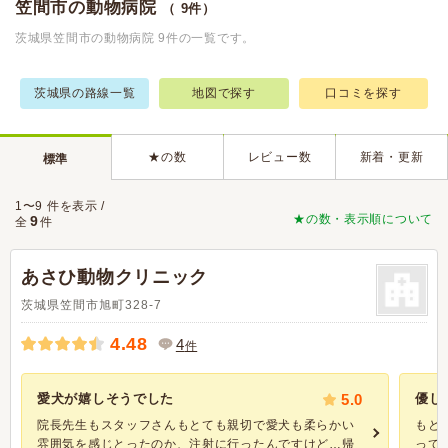
笠間市の動物病院
（ 9件）
茨城県笠間市の動物病院 9件の一覧です。
茨城県の路線一覧
地図で探す
口コミを探す
★の数
レビュー数
新着・更新
標準
1〜9 件を表示 /
★の数・表示順について
9
全
件
あさひ動物クリニック
茨城県笠間市旭町328-7
4.48
4
件
愛犬が嬉しそうでした
5.0
優し
院長先生もスタッフさんもとても親切で愛犬も柔らかい
もと
雰囲気を感じとったのか、注射に行ったんですけど…帰
って