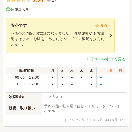
3.54
1
件
駐車場あり
安心です
5.0
うちの犬2匹がお世話になりました。 健康診断や予防注
射をはじめ、お腹をこわしたとか、ドアに尻尾を挟んだ
とか、...
口コミをすべて見る
診察時間
月
火
水
木
金
土
日
祝
09:00 ~ 12:00
●
●
●
●
●
●
16:30 ~ 19:00
●
●
●
●
●
診察動物
イヌ / ネコ
予約可能 / 駐車場 / 往診 / トリミング / ペット
設備・取り扱い
ホテル
↓
アクセス数: 6,294 [7月: 38 | 6月: 45 ]