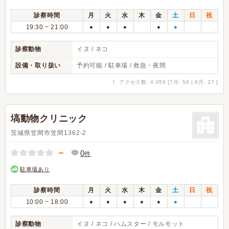
診察時間
月
火
水
木
金
土
日
祝
19:30 ~ 21:00
●
●
●
●
●
診察動物
イヌ / ネコ
設備・取り扱い
予約可能 / 駐車場 / 救急・夜間
↑
アクセス数: 4,059 [7月: 56 | 6月: 27 ]
塙動物クリニック
茨城県笠間市笠間1362-2
－
0
件
駐車場あり
診察時間
月
火
水
木
金
土
日
祝
10:00 ~ 18:00
●
●
●
●
●
●
診察動物
イヌ / ネコ / ハムスター / モルモット