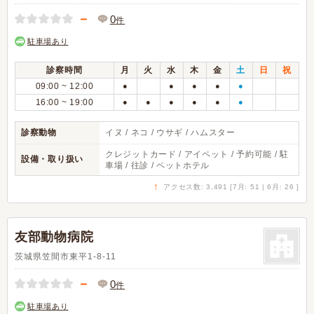
－
0
件
駐車場あり
診察時間
月
火
水
木
金
土
日
祝
09:00 ~ 12:00
●
●
●
●
●
16:00 ~ 19:00
●
●
●
●
●
●
診察動物
イヌ / ネコ / ウサギ / ハムスター
クレジットカード / アイペット / 予約可能 / 駐
設備・取り扱い
車場 / 往診 / ペットホテル
↑
アクセス数: 3,491 [7月: 51 | 6月: 26 ]
友部動物病院
茨城県笠間市東平1-8-11
－
0
件
駐車場あり