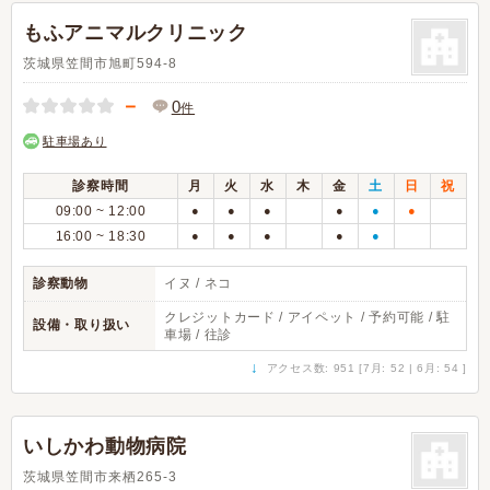
もふアニマルクリニック
茨城県笠間市旭町594-8
－
0
件
駐車場あり
診察時間
月
火
水
木
金
土
日
祝
09:00 ~ 12:00
●
●
●
●
●
●
16:00 ~ 18:30
●
●
●
●
●
診察動物
イヌ / ネコ
クレジットカード / アイペット / 予約可能 / 駐
設備・取り扱い
車場 / 往診
↓
アクセス数: 951 [7月: 52 | 6月: 54 ]
いしかわ動物病院
茨城県笠間市来栖265-3