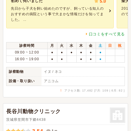
初めて伺いました
5.0
柴犬
先日から子犬を飼い始めたのですが、飼っている知人の
20
おすすめの病院という事で大まかな情報だけを知ってま
ので
した。 ...
口コミをすべて見る
診察時間
月
火
水
木
金
土
日
祝
09:00 ~ 12:00
●
●
●
●
●
●
16:00 ~ 19:00
●
●
●
●
●
診察動物
イヌ / ネコ
設備・取り扱い
アニコム
↑
アクセス数: 17,482 [7月: 109 | 6月: 82 ]
長谷川動物クリニック
茨城県笠間市下郷4438