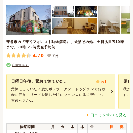
守谷市の『守谷フォレスト動物病院』、犬猫その他、土日祝日夜19時
まで、20時~22時完全予約制
4.70
7
件
駐車場あり
日曜日午後、緊急で診ていた...
5.0
優し
元気にしていた３歳のポメラニアン、ドッグランでお散
我が
歩に行き、リードを離した時にフェンスに駆け寄り中に
す。
右後ろ足が...
口コミをすべて見る
診察時間
月
火
水
木
金
土
日
祝