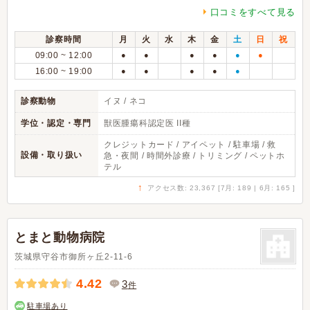
口コミをすべて見る
診察時間
月
火
水
木
金
土
日
祝
09:00 ~ 12:00
●
●
●
●
●
●
16:00 ~ 19:00
●
●
●
●
●
診察動物
イヌ / ネコ
学位・認定・専門
獣医腫瘍科認定医 II種
クレジットカード / アイペット / 駐車場 / 救
設備・取り扱い
急・夜間 / 時間外診療 / トリミング / ペットホ
テル
↑
アクセス数: 23,367 [7月: 189 | 6月: 165 ]
とまと動物病院
茨城県守谷市御所ヶ丘2-11-6
4.42
3
件
駐車場あり