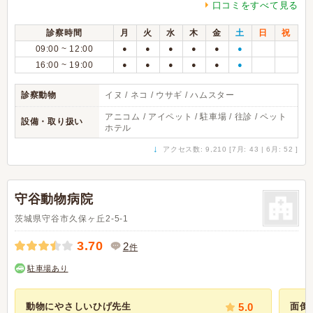
口コミをすべて見る
診察時間
月
火
水
木
金
土
日
祝
09:00 ~ 12:00
●
●
●
●
●
●
16:00 ~ 19:00
●
●
●
●
●
●
診察動物
イヌ / ネコ / ウサギ / ハムスター
アニコム / アイペット / 駐車場 / 往診 / ペット
設備・取り扱い
ホテル
↓
アクセス数: 9,210 [7月: 43 | 6月: 52 ]
守谷動物病院
茨城県守谷市久保ヶ丘2-5-1
3.70
2
件
駐車場あり
動物にやさしいひげ先生
5.0
面倒