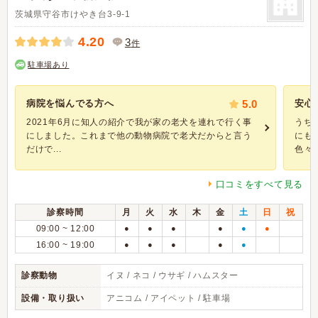
茨城県守谷市けやき台3-9-1
4.20
3
件
駐車場あり
病院を悩んでる方へ
5.0
安心
2021年6月に知人の紹介で我が家の老犬を連れで行く事
うち
にしました。これまで他の動物病院で老犬だからと言う
にも
だけで...
色々な
口コミをすべて見る
診察時間
月
火
水
木
金
土
日
祝
09:00 ~ 12:00
●
●
●
●
●
●
16:00 ~ 19:00
●
●
●
●
●
診察動物
イヌ / ネコ / ウサギ / ハムスター
設備・取り扱い
アニコム / アイペット / 駐車場