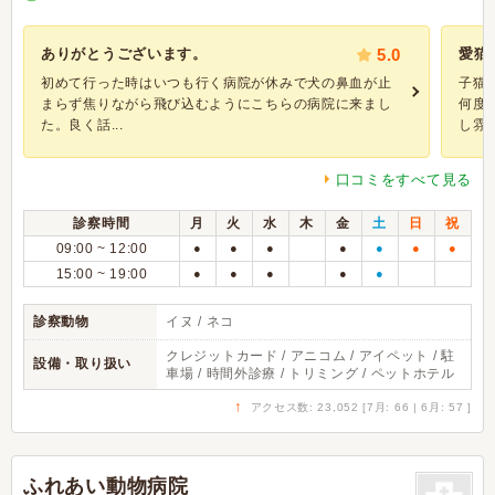
ありがとうございます。
5.0
愛猫
初めて行った時はいつも行く病院が休みで犬の鼻血が止
子猫
まらず焦りながら飛び込むようにこちらの病院に来まし
何度
た。良く話...
し雰囲.
口コミをすべて見る
診察時間
月
火
水
木
金
土
日
祝
09:00 ~ 12:00
●
●
●
●
●
●
●
15:00 ~ 19:00
●
●
●
●
●
診察動物
イヌ / ネコ
クレジットカード / アニコム / アイペット / 駐
設備・取り扱い
車場 / 時間外診療 / トリミング / ペットホテル
↑
アクセス数: 23,052 [7月: 66 | 6月: 57 ]
ふれあい動物病院