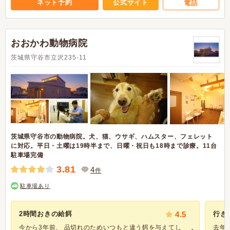
ネット予約
公式サイト
電話
おおかわ動物病院
茨城県守谷市立沢235-11
茨城県守谷市の動物病院。犬、猫、ウサギ、ハムスター、フェレット
に対応。平日・土曜は19時半まで、日曜・祝日も18時まで診療。11台
駐車場完備
3.81
4
件
駐車場あり
2時間おきの給餌
4.5
行き
今から3年前、 品切れのためいつもと違う餌を与えてし
去年