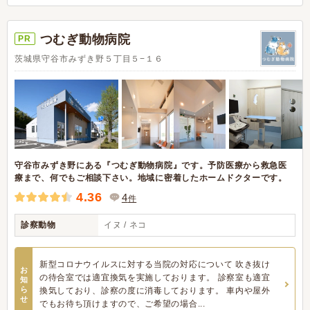
つむぎ動物病院
PR
茨城県守谷市みずき野５丁目５−１６
守谷市みずき野にある『つむぎ動物病院』です。予防医療から救急医
療まで、何でもご相談下さい。地域に密着したホームドクターです。
4.36
4
件
診察動物
イヌ / ネコ
新型コロナウイルスに対する当院の対応について 吹き抜け
お
の待合室では適宜換気を実施しております。 診察室も適宜
知
ら
換気しており、診察の度に消毒しております。 車内や屋外
せ
でもお待ち頂けますので、ご希望の場合...