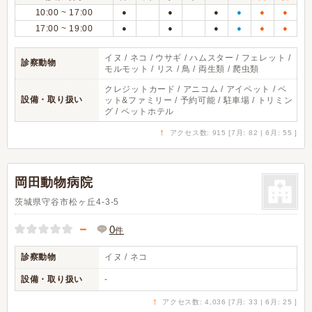
10:00 ~ 17:00
●
●
●
●
●
●
17:00 ~ 19:00
●
●
●
●
●
●
イヌ / ネコ / ウサギ / ハムスター / フェレット /
診察動物
モルモット / リス / 鳥 / 両生類 / 爬虫類
クレジットカード / アニコム / アイペット / ペ
設備・取り扱い
ット&ファミリー / 予約可能 / 駐車場 / トリミン
グ / ペットホテル
↑
アクセス数: 915 [7月: 82 | 6月: 55 ]
岡田動物病院
茨城県守谷市松ヶ丘4-3-5
－
0
件
診察動物
イヌ / ネコ
設備・取り扱い
-
↑
アクセス数: 4,036 [7月: 33 | 6月: 25 ]