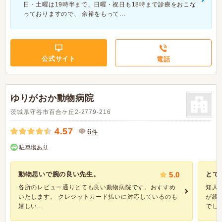
日・土曜は19時半まで、日曜・祝日も18時まで診療をおこな
っておりますので、 余裕をもって...
公式サイト
電話
ゆりがおか動物病院
茨城県守谷市百合ケ丘2-2779-216
4.57
6
件
駐車場あり
動物思いで腕の良い先生。
5.0
とて
各所のレビュー通りとても良い動物病院です。おすすめ
知人
いたします。 クレジットカード払いに対応しているのも
が続
嬉しい...
でした。