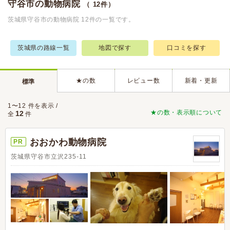
守谷市の動物病院
（ 12件）
茨城県守谷市の動物病院 12件の一覧です。
茨城県の路線一覧
地図で探す
口コミを探す
★の数
レビュー数
新着・更新
標準
1〜12 件を表示 /
★の数・表示順について
12
全
件
おおかわ動物病院
PR
茨城県守谷市立沢235-11