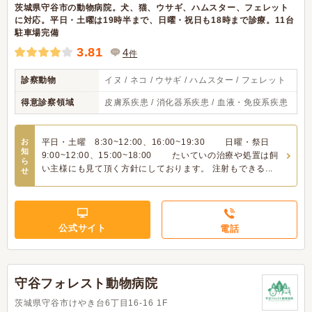
茨城県守谷市の動物病院。犬、猫、ウサギ、ハムスター、フェレット
に対応。平日・土曜は19時半まで、日曜・祝日も18時まで診療。11台
駐車場完備
3.81
4
件
診察動物
イヌ / ネコ / ウサギ / ハムスター / フェレット
得意診察領域
皮膚系疾患 / 消化器系疾患 / 血液・免疫系疾患
お
平日・土曜 8:30~12:00、16:00~19:30 日曜・祭日
知
9:00~12:00、15:00~18:00 たいていの治療や処置は飼
ら
い主様にも見て頂く方針にしております。 注射もできる...
せ
公式サイト
電話
守谷フォレスト動物病院
茨城県守谷市けやき台6丁目16-16 1F