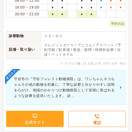
09:00 ~ 12:00
●
●
●
●
●
●
●
16:00 ~ 19:00
●
●
●
●
●
●
●
20:00 ~ 22:00
●
●
●
●
予約のみ
診察動物
イヌ / ネコ
クレジットカード / アニコム / アイペット / 予
設備・取り扱い
約可能 / 駐車場 / 救急・夜間 / 時間外診療 / 往
診 / ペットホテル
↑
アクセス数: 13,216 [7月: 107 | 6月: 89 ]
オススメ
守谷市の『守谷フォレスト動物病院』は、ワンちゃんネコち
ゃんその他の動物を対象に、丁寧な診察と分かりやすい説明
を心がけ、地域のかかりつけ動物病院として皆様に喜ばれる
ような診療を提供いたします。 診...
公式サイト
電話