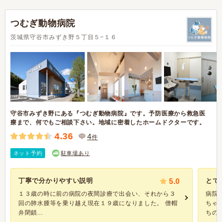
つむぎ動物病院
茨城県守谷市みずき野５丁目５−１６
守谷市みずき野にある『つむぎ動物病院』です。予防医療から救急医
療まで、何でもご相談下さい。地域に密着したホームドクターです。
4.36
4
件
ネット予約
駐車場あり
丁寧で分かりやすい説明
5.0
とて
１３歳の時に前の病院の夜間診療で出会い、それから３
病院
回の肺水腫等を乗り越え現在１９歳になりました。 僧帽
ちゃ
弁閉鎖...
ちの子