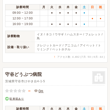
診察時間
月
火
水
木
金
土
日
祝
09:00 ~ 12:00
●
●
●
●
●
12:00 ~ 17:00
●
●
16:00 ~ 19:00
●
●
●
●
●
イヌ / ネコ / ウサギ / ハムスター / フェレット /
診察動物
鳥
クレジットカード / アニコム / アイペット / ト
設備・取り扱い
リミング / ペットホテル
↑
アクセス数: 4,492 [7月: 50 | 6月: 44 ]
守谷どうぶつ病院
茨城県守谷市けやき台4-1-5
－
0
件
駐車場あり
診察時間
月
火
水
木
金
土
日
祝