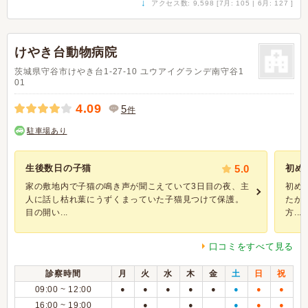
↓
アクセス数: 9,598 [7月: 105 | 6月: 127 ]
けやき台動物病院
茨城県守谷市けやき台1-27-10 ユウアイグランデ南守谷1
01
4.09
5
件
駐車場あり
生後数日の子猫
5.0
初め
家の敷地内で子猫の鳴き声が聞こえていて3日目の夜、主
初め
人に話し枯れ葉にうずくまっていた子猫見つけて保護。
たが
目の開い...
方...
口コミをすべて見る
診察時間
月
火
水
木
金
土
日
祝
09:00 ~ 12:00
●
●
●
●
●
●
●
●
16:00 ~ 19:00
●
●
●
●
●