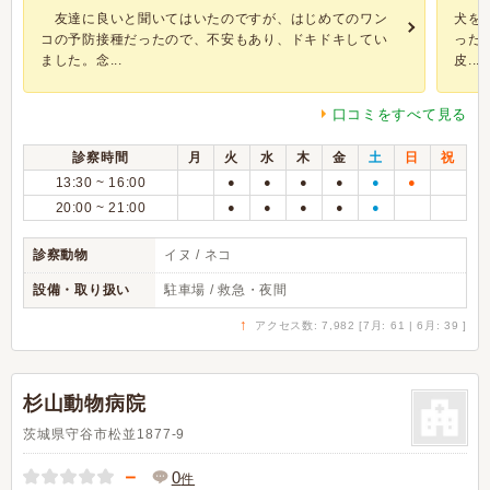
友達に良いと聞いてはいたのですが、はじめてのワン
犬を
コの予防接種だったので、不安もあり、ドキドキしてい
った
ました。念...
皮...
口コミをすべて見る
診察時間
月
火
水
木
金
土
日
祝
13:30 ~ 16:00
●
●
●
●
●
●
20:00 ~ 21:00
●
●
●
●
●
診察動物
イヌ / ネコ
設備・取り扱い
駐車場 / 救急・夜間
↑
アクセス数: 7,982 [7月: 61 | 6月: 39 ]
杉山動物病院
茨城県守谷市松並1877-9
－
0
件