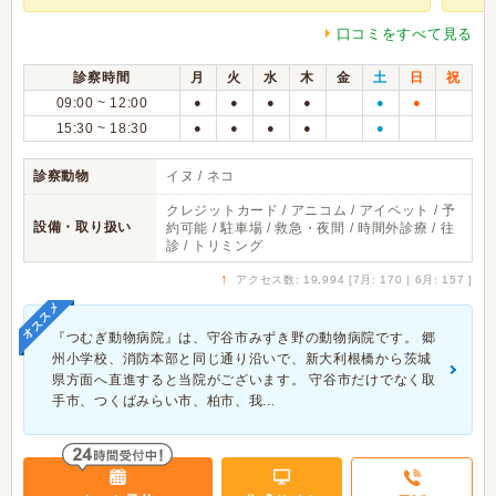
口コミをすべて見る
診察時間
月
火
水
木
金
土
日
祝
09:00 ~ 12:00
●
●
●
●
●
●
15:30 ~ 18:30
●
●
●
●
●
診察動物
イヌ / ネコ
クレジットカード / アニコム / アイペット / 予
設備・取り扱い
約可能 / 駐車場 / 救急・夜間 / 時間外診療 / 往
診 / トリミング
↑
アクセス数: 19,994 [7月: 170 | 6月: 157 ]
オススメ
『つむぎ動物病院』は、守谷市みずき野の動物病院です。 郷
州小学校、消防本部と同じ通り沿いで、新大利根橋から茨城
県方面へ直進すると当院がございます。 守谷市だけでなく取
手市、つくばみらい市、柏市、我...