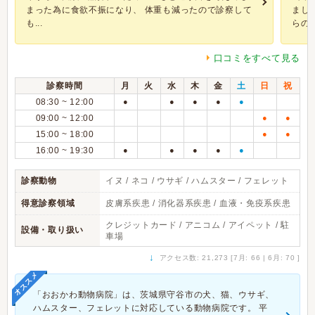
まった為に食欲不振になり、 体重も減ったので診察して
まし
も...
らの病
口コミをすべて見る
診察時間
月
火
水
木
金
土
日
祝
08:30 ~ 12:00
●
●
●
●
●
09:00 ~ 12:00
●
●
15:00 ~ 18:00
●
●
16:00 ~ 19:30
●
●
●
●
●
診察動物
イヌ / ネコ / ウサギ / ハムスター / フェレット
得意診察領域
皮膚系疾患 / 消化器系疾患 / 血液・免疫系疾患
クレジットカード / アニコム / アイペット / 駐
設備・取り扱い
車場
↓
アクセス数: 21,273 [7月: 66 | 6月: 70 ]
オススメ
「おおかわ動物病院」は、茨城県守谷市の犬、猫、ウサギ、
ハムスター、フェレットに対応している動物病院です。 平