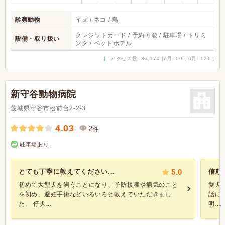
診察動物
イヌ / ネコ / 鳥
クレジットカード / 予約可能 / 駐車場 / トリミ
設備・取り扱い
ング / ペットホテル
↓
アクセス数: 36,174 [7月: 90 | 6月: 121 ]
新守谷動物病院
茨城県守谷市松前台2-2-3
4.03
2
件
駐車場あり
とても丁寧に教えてください...
5.0
信頼
初めて大型犬を飼うことになり、予防接種や病気のこと
愛犬
を初め、避妊手術などいろいろと教えていただきまし
話に
た。 仔犬...
明...